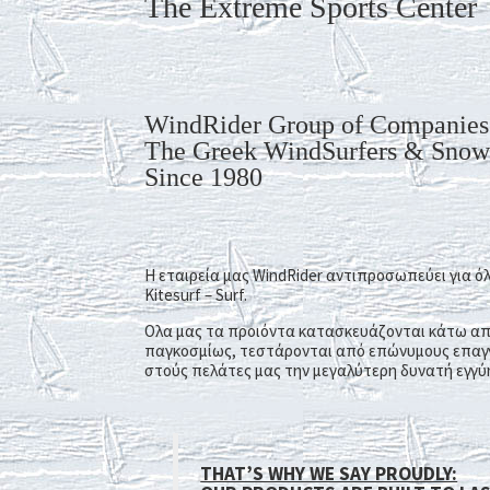
The Extreme Sports Center
WindRider Group of Companies
The Greek WindSurfers & Snow
Since 1980
H εταιρεία μας WindRider αντιπροσωπεύει για όλ
Kitesurf – Surf.
Oλα μας τα προιόντα κατασκευάζoνται κάτω απ
παγκοσμίως, τεστάρoνται από επώνυμους επαγγ
στούς πελάτες μας την μεγαλύτερη δυνατή εγγύη
THAT’S WHY WE SAY PROUDLY: