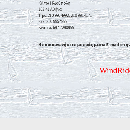
Κάτω Ηλιούπολη
163 41 Αθήνα
Τηλ.: 210 9954992, 210 9914171
Fax: 210 9954899
Kινητό: 697 7290955
Η επικοινωνήσετε με εμάς μέσω E-mail στη
WindRide