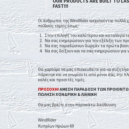
OUR PRODUCTS ARE BUILT TO LA
FAST!!!
Οι άνθρωποι της WindRider ασχολούνται πολλά χ
πολλούς τομείς όπως:
Στην επιλογή του καλύτερου και καταλληλότ
Nα σας ενημερώσουν για την εξέλιξη των πρ
Nα σας παραδώσουν δωρεάν τα πρώτα βασικ
Να σας δείξουν και να σας ενημερώσουν για ν
Θα χαρούμε να μας επισκευθείτε για να συζητήσ
πάρκινγκ και να γνωρίσετε από μόνοι σας την π
καλές και προσιτές τιμές.
ΠΡΟΣΟΧΗ!
AMEΣΗ ΠΑΡΑΔΟΣΗ ΤΩΝ ΠΡΟΙΟΝΤΩΝ
ΠΩΛΗΣΗ ΧΟΝΔΡΙΚΗ & ΛΙΑΝΙΚΗ
Θα μας βρείτε στην παρακάτω διεύθυνση:
WindRider
Κυπρίων Ηρώων 69