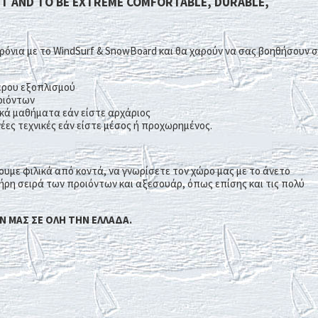
ST AND TO BE EXTREME COMFORTABLE, DURABLE,
ρόνια με το WindSurf & SnowBoard και θα χαρούν να σας βοηθήσουν 
ερου εξοπλισμού
οιόντων
ά μαθήματα εάν είστε αρχάριος
έες τεχνικές εάν είστε μέσος ή προχωρημένος.
ουμε φιλικά από κοντά, να γνωρίσετε τον χώρο μας με το άνετο
λήρη σειρά των προιόντων και αξεσουάρ, όπως επίσης και τις πολύ
 ΜΑΣ ΣΕ ΟΛΗ ΤΗΝ ΕΛΛΑΔΑ.