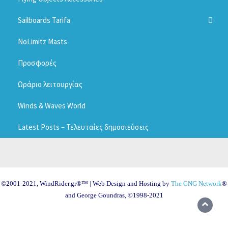
Ezzy Masts
(ολοκληρωμένα πακέτα για αρχάριους + δωρεάν μαθήματα +
πληρωμή σε πολλές δόσεις)
Sailboards Tarifa
Ezzy News
NoLimitz Masts
About Sailboards Tarifa
Προσφορές
Custom Boards
Ωράριο λειτουργίας
Winds & Waves World
Latest Posts – Τελευταίες δημοσιεύσεις
©2001-2021, WindRider.gr®™ | Web Design and Hosting by
The GNG Network
®
and George Goundras, ©1998-2021