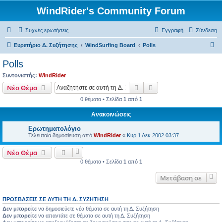
WindRider's Community Forum
Συχνές ερωτήσεις
Εγγραφή
Σύνδεση
Α
Ευρετήριο Δ. Συζήτησης
WindSurfing Board
Polls
ν
Polls
α
Συντονιστής:
WindRider
ζ
Αναζήτηση
Ειδική αναζήτηση
Νέο Θέμα
ή
0 θέματα • Σελίδα
1
από
1
τ
Ανακοινώσεις
η
Ερωτηματολόγιο
σ
Τελευταία δημοσίευση από
WindRider
«
Κυρ 1 Δεκ 2002 03:37
η
Νέο Θέμα
0 θέματα • Σελίδα
1
από
1
Μετάβαση σε
ΠΡΟΣΒΆΣΕΙΣ ΣΕ ΑΥΤΉ ΤΗ Δ. ΣΥΖΉΤΗΣΗ
Δεν μπορείτε
να δημοσιεύετε νέα θέματα σε αυτή τη Δ. Συζήτηση
Δεν μπορείτε
να απαντάτε σε θέματα σε αυτή τη Δ. Συζήτηση