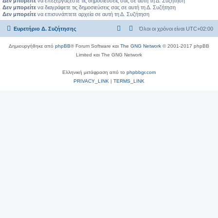
Δεν μπορείτε
να επεξεργάζεστε τις δημοσιεύσεις σας σε αυτή τη Δ. Συζήτηση
Δεν μπορείτε
να διαγράφετε τις δημοσιεύσεις σας σε αυτή τη Δ. Συζήτηση
Δεν μπορείτε
να επισυνάπτετε αρχεία σε αυτή τη Δ. Συζήτηση
Ευρετήριο Δ. Συζήτησης
Όλοι οι χρόνοι είναι
UTC+02:00
Δημιουργήθηκε από
phpBB
® Forum Software και
The GNG Network
© 2001-2017 phpBB
Limited και The GNG Network
Ελληνική μετάφραση από το
phpbbgr.com
PRIVACY_LINK
|
TERMS_LINK