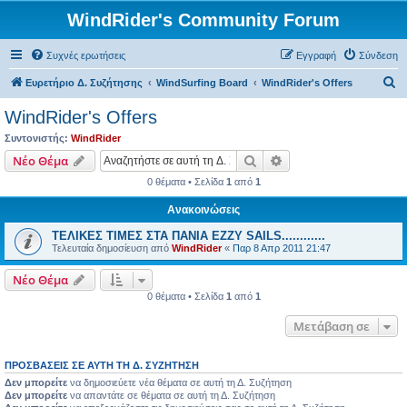
WindRider's Community Forum
Συχνές ερωτήσεις
Εγγραφή
Σύνδεση
Α
Ευρετήριο Δ. Συζήτησης
WindSurfing Board
WindRider's Offers
ν
WindRider's Offers
α
Συντονιστής:
WindRider
ζ
Αναζήτηση
Ειδική αναζήτηση
Νέο Θέμα
ή
0 θέματα • Σελίδα
1
από
1
τ
Ανακοινώσεις
η
TEΛΙΚΕΣ ΤΙΜΕΣ ΣΤΑ ΠΑΝΙΑ EZZY SAILS............
σ
Τελευταία δημοσίευση από
WindRider
«
Παρ 8 Απρ 2011 21:47
η
Νέο Θέμα
0 θέματα • Σελίδα
1
από
1
Μετάβαση σε
ΠΡΟΣΒΆΣΕΙΣ ΣΕ ΑΥΤΉ ΤΗ Δ. ΣΥΖΉΤΗΣΗ
Δεν μπορείτε
να δημοσιεύετε νέα θέματα σε αυτή τη Δ. Συζήτηση
Δεν μπορείτε
να απαντάτε σε θέματα σε αυτή τη Δ. Συζήτηση