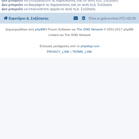
Δεν μπορείτε
να επεξεργάζεστε τις δημοσιεύσεις σας σε αυτή τη Δ. Συζήτηση
Δεν μπορείτε
να διαγράφετε τις δημοσιεύσεις σας σε αυτή τη Δ. Συζήτηση
Δεν μπορείτε
να επισυνάπτετε αρχεία σε αυτή τη Δ. Συζήτηση
Ευρετήριο Δ. Συζήτησης
Όλοι οι χρόνοι είναι
UTC+02:00
Δημιουργήθηκε από
phpBB
® Forum Software και
The GNG Network
© 2001-2017 phpBB
Limited και The GNG Network
Ελληνική μετάφραση από το
phpbbgr.com
PRIVACY_LINK
|
TERMS_LINK