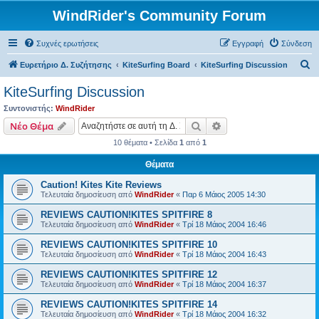
WindRider's Community Forum
Συχνές ερωτήσεις
Εγγραφή
Σύνδεση
Α
Ευρετήριο Δ. Συζήτησης
KiteSurfing Board
KiteSurfing Discussion
ν
KiteSurfing Discussion
α
Συντονιστής:
WindRider
ζ
Αναζήτηση
Ειδική αναζήτηση
Νέο Θέμα
ή
10 θέματα • Σελίδα
1
από
1
τ
Θέματα
η
Caution! Kites Kite Reviews
σ
Τελευταία δημοσίευση από
WindRider
«
Παρ 6 Μάιος 2005 14:30
η
REVIEWS CAUTION!KITES SPITFIRE 8
Τελευταία δημοσίευση από
WindRider
«
Τρί 18 Μάιος 2004 16:46
REVIEWS CAUTION!KITES SPITFIRE 10
Τελευταία δημοσίευση από
WindRider
«
Τρί 18 Μάιος 2004 16:43
REVIEWS CAUTION!KITES SPITFIRE 12
Τελευταία δημοσίευση από
WindRider
«
Τρί 18 Μάιος 2004 16:37
REVIEWS CAUTION!KITES SPITFIRE 14
Τελευταία δημοσίευση από
WindRider
«
Τρί 18 Μάιος 2004 16:32