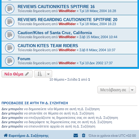
REVIEWS CAUTION!KITES SPITFIRE 16
Τελευταία δημοσίευση από
WindRider
«
Τρί 18 Μάιος 2004 16:28
REVIEWS REGARDING CAUTION!KITE SPITFIRE 20
Τελευταία δημοσίευση από
WindRider
«
Τρί 18 Μάιος 2004 16:23
Caution!Kites of Santa Cruz, California
Τελευταία δημοσίευση από
WindRider
«
Σάβ 15 Μάιος 2004 10:44
CAUTION KITES TEAM RIDERS
Τελευταία δημοσίευση από
WindRider
«
Σάβ 8 Μάιος 2004 10:37
Forum
Τελευταία δημοσίευση από
WindRider
«
Τρί 10 Δεκ 2002 17:37
Νέο Θέμα
10 θέματα • Σελίδα
1
από
1
Μετάβαση σε
ΠΡΟΣΒΆΣΕΙΣ ΣΕ ΑΥΤΉ ΤΗ Δ. ΣΥΖΉΤΗΣΗ
Δεν μπορείτε
να δημοσιεύετε νέα θέματα σε αυτή τη Δ. Συζήτηση
Δεν μπορείτε
να απαντάτε σε θέματα σε αυτή τη Δ. Συζήτηση
Δεν μπορείτε
να επεξεργάζεστε τις δημοσιεύσεις σας σε αυτή τη Δ. Συζήτηση
Δεν μπορείτε
να διαγράφετε τις δημοσιεύσεις σας σε αυτή τη Δ. Συζήτηση
Δεν μπορείτε
να επισυνάπτετε αρχεία σε αυτή τη Δ. Συζήτηση
Ευρετήριο Δ. Συζήτησης
Όλοι οι χρόνοι είναι
UTC+02:00