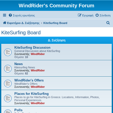
WindRider's Community Forum
Συχνές ερωτήσεις
Εγγραφή
Σύνδεση
Α
Ευρετήριο Δ. Συζήτησης
KiteSurfing Board
ν
KiteSurfing Board
α
Δ. Συζήτηση
ζ
ή
KiteSurfing Discussion
General Discussion about KiteSurfing
τ
Συντονιστής:
WindRider
Θέματα:
10
η
News
σ
Kitesurfing News
Συντονιστής:
WindRider
η
Θέματα:
82
WindRider's Offers
WindRider's Offers
Συντονιστής:
WindRider
Places for KiteSurfing
Places to go for KiteSurfing in Greece. Locations, Information, Photos,
Personal Experiences.
Συντονιστής:
WindRider
Polls