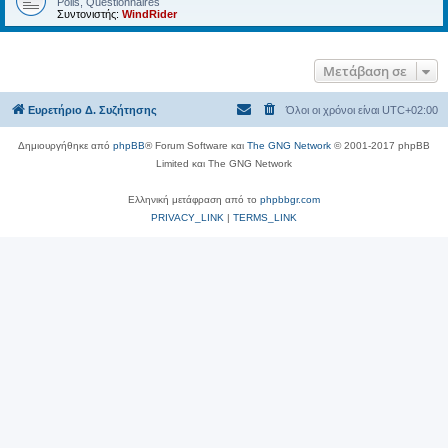
Polls, Questionnaires
Συντονιστής:
WindRider
Μετάβαση σε
Ευρετήριο Δ. Συζήτησης
Όλοι οι χρόνοι είναι
UTC+02:00
Δημιουργήθηκε από
phpBB
® Forum Software και
The GNG Network
© 2001-2017 phpBB
Limited και The GNG Network
Ελληνική μετάφραση από το
phpbbgr.com
PRIVACY_LINK
|
TERMS_LINK