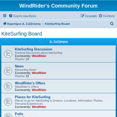
WindRider's Community Forum
Συχνές ερωτήσεις
Εγγραφή
Σύνδεση
Α
Ευρετήριο Δ. Συζήτησης
KiteSurfing Board
ν
KiteSurfing Board
α
Δ. Συζήτηση
ζ
ή
KiteSurfing Discussion
General Discussion about KiteSurfing
τ
Συντονιστής:
WindRider
Θέματα:
10
η
News
σ
Kitesurfing News
Συντονιστής:
WindRider
η
Θέματα:
82
WindRider's Offers
WindRider's Offers
Συντονιστής:
WindRider
Places for KiteSurfing
Places to go for KiteSurfing in Greece. Locations, Information, Photos,
Personal Experiences.
Συντονιστής:
WindRider
Polls