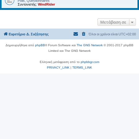
Polls, Questionnaires
Συντονιστής:
WindRider
Μετάβαση σε
Ευρετήριο Δ. Συζήτησης
Όλοι οι χρόνοι είναι
UTC+02:00
Δημιουργήθηκε από
phpBB
® Forum Software και
The GNG Network
© 2001-2017 phpBB
Limited και The GNG Network
Ελληνική μετάφραση από το
phpbbgr.com
PRIVACY_LINK
|
TERMS_LINK