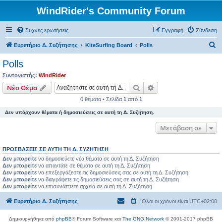
WindRider's Community Forum
Συχνές ερωτήσεις
Εγγραφή
Σύνδεση
Α
Ευρετήριο Δ. Συζήτησης
KiteSurfing Board
Polls
ν
Polls
α
Συντονιστής:
WindRider
ζ
Αναζήτηση
Ειδική αναζήτηση
Νέο Θέμα
ή
0 θέματα • Σελίδα
1
από
1
τ
Δεν υπάρχουν θέματα ή δημοσιεύσεις σε αυτή τη Δ. Συζήτηση.
η
Μετάβαση σε
σ
η
ΠΡΟΣΒΆΣΕΙΣ ΣΕ ΑΥΤΉ ΤΗ Δ. ΣΥΖΉΤΗΣΗ
Δεν μπορείτε
να δημοσιεύετε νέα θέματα σε αυτή τη Δ. Συζήτηση
Δεν μπορείτε
να απαντάτε σε θέματα σε αυτή τη Δ. Συζήτηση
Δεν μπορείτε
να επεξεργάζεστε τις δημοσιεύσεις σας σε αυτή τη Δ. Συζήτηση
Δεν μπορείτε
να διαγράφετε τις δημοσιεύσεις σας σε αυτή τη Δ. Συζήτηση
Δεν μπορείτε
να επισυνάπτετε αρχεία σε αυτή τη Δ. Συζήτηση
Ευρετήριο Δ. Συζήτησης
Όλοι οι χρόνοι είναι
UTC+02:00
Δημιουργήθηκε από
phpBB
® Forum Software και
The GNG Network
© 2001-2017 phpBB