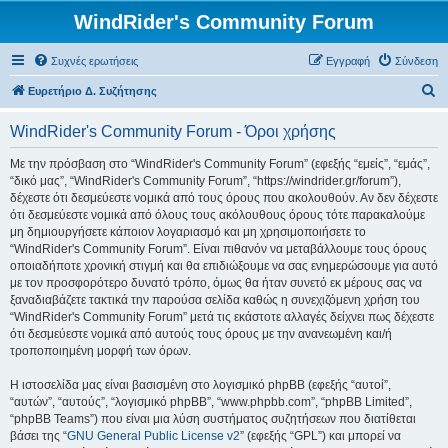
WindRider's Community Forum
Συχνές ερωτήσεις
Εγγραφή
Σύνδεση
Α
Ευρετήριο Δ. Συζήτησης
ν
WindRider's Community Forum - Όροι χρήσης
α
ζ
Με την πρόσβαση στο “WindRider's Community Forum” (εφεξής “εμείς”, “εμάς”,
“δικό μας”, “WindRider's Community Forum”, “https://windrider.gr/forum”),
ή
δέχεστε ότι δεσμεύεστε νομικά από τους όρους που ακολουθούν. Αν δεν δέχεστε
τ
ότι δεσμεύεστε νομικά από όλους τους ακόλουθους όρους τότε παρακαλούμε
μη δημιουργήσετε κάποιον λογαριασμό και μη χρησιμοποιήσετε το
η
“WindRider's Community Forum”. Είναι πιθανόν να μεταβάλλουμε τους όρους
σ
οποιαδήποτε χρονική στιγμή και θα επιδιώξουμε να σας ενημερώσουμε για αυτό
με τον προσφορότερο δυνατό τρόπο, όμως θα ήταν συνετό εκ μέρους σας να
η
ξαναδιαβάζετε τακτικά την παρούσα σελίδα καθώς η συνεχιζόμενη χρήση του
“WindRider's Community Forum” μετά τις εκάστοτε αλλαγές δείχνει πως δέχεστε
ότι δεσμεύεστε νομικά από αυτούς τους όρους με την ανανεωμένη και/ή
τροποποιημένη μορφή των όρων.
Η ιστοσελίδα μας είναι βασισμένη στο λογισμικό phpBB (εφεξής “αυτοί”,
“αυτών”, “αυτούς”, “λογισμικό phpBB”, “www.phpbb.com”, “phpBB Limited”,
“phpBB Teams”) που είναι μια λύση συστήματος συζητήσεων που διατίθεται
βάσει της “
GNU General Public License v2
” (εφεξής “GPL”) και μπορεί να