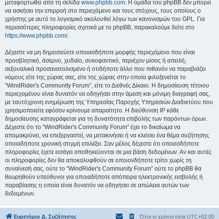
μεταφορτωθεί από τη σελίδα
www.phpbb.com
. Η ομάδα του phpBB δεν μπορεί
να ασκήσει την επιρροή στο περιεχόμενο και τους στόχους, τους οποίους ο
χρήστης με αυτό το λογισμικό ακολουθεί λόγω των κανονισμών του GPL. Για
περισσότερες πληροφορίες σχετικά με το phpBB, παρακαλούμε δείτε στο
https://www.phpbb.com/
.
Δέχεστε να μη δημοσιεύετε οποιασδήποτε μορφής περιεχόμενο που είναι
προσβλητικό, άσεμνο, χυδαίο, συκοφαντικό, περιέχον μίσος ή απειλή,
σεξουαλικά προσανατολισμένο ή οτιδήποτε άλλο που πιθανόν να παραβιάζει
νόμους είτε της χώρας σας, είτε της χώρας στην οποία φιλοξενείται το
“WindRider's Community Forum”, είτε το Διεθνές Δίκαιο. Η δημοσίευση τέτοιου
περιεχομένου είναι δυνατόν να οδηγήσει στην άμεση και μόνιμη διαγραφή σας,
με ταυτόχρονη ενημέρωση της Υπηρεσίας Παροχής Υπηρεσιών Διαδικτύου που
χρησιμοποιείτε εφόσον κρίνουμε απαραίτητο. Η διεύθυνση IP κάθε
δημοσίευσης καταγράφεται για τη δυνατότητα επιβολής των παρόντων όρων.
Δέχεστε ότι το “WindRider's Community Forum” έχει το δικαίωμα να
απομακρύνει, να επεξεργαστεί, να μετακινήσει ή να κλείσει ένα θέμα συζήτησης
οποιαδήποτε χρονική στιγμή επιλέξει. Σαν μέλος δέχεστε ότι οποιεσδήποτε
πληροφορίες έχετε εισάγει αποθηκεύονται σε μια βάση δεδομένων. Αν και αυτές
οι πληροφορίες δεν θα αποκαλυφθούν σε οποιονδήποτε τρίτο χωρίς τη
συναίνεσή σας, ούτε το “WindRider's Community Forum” ούτε το phpBB θα
θεωρηθούν υπεύθυνοι για οποιαδήποτε απόπειρα ηλεκτρονικής εισβολής ή
παραβίασης η οποία είναι δυνατόν να οδηγήσει σε απώλεια αυτών των
δεδομένων.
Ευρετήριο Δ. Συζήτησης
Όλοι οι χρόνοι είναι
UTC+02:00