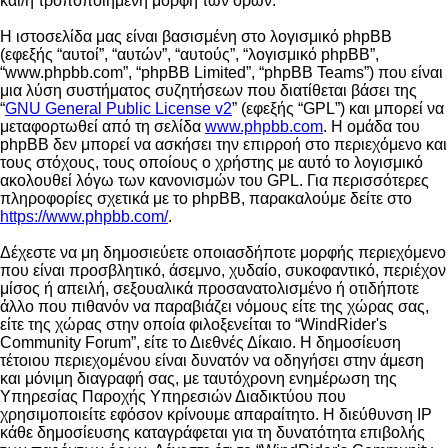
και/ή τροποποιημένη μορφή των όρων.
Η ιστοσελίδα μας είναι βασισμένη στο λογισμικό phpBB
(εφεξής “αυτοί”, “αυτών”, “αυτούς”, “λογισμικό phpBB”,
“www.phpbb.com”, “phpBB Limited”, “phpBB Teams”) που είναι
μια λύση συστήματος συζητήσεων που διατίθεται βάσει της
“
GNU General Public License v2
” (εφεξής “GPL”) και μπορεί να
μεταφορτωθεί από τη σελίδα
www.phpbb.com
. Η ομάδα του
phpBB δεν μπορεί να ασκήσει την επιρροή στο περιεχόμενο και
τους στόχους, τους οποίους ο χρήστης με αυτό το λογισμικό
ακολουθεί λόγω των κανονισμών του GPL. Για περισσότερες
πληροφορίες σχετικά με το phpBB, παρακαλούμε δείτε στο
https://www.phpbb.com/
.
Δέχεστε να μη δημοσιεύετε οποιασδήποτε μορφής περιεχόμενο
που είναι προσβλητικό, άσεμνο, χυδαίο, συκοφαντικό, περιέχον
μίσος ή απειλή, σεξουαλικά προσανατολισμένο ή οτιδήποτε
άλλο που πιθανόν να παραβιάζει νόμους είτε της χώρας σας,
είτε της χώρας στην οποία φιλοξενείται το “WindRider's
Community Forum”, είτε το Διεθνές Δίκαιο. Η δημοσίευση
τέτοιου περιεχομένου είναι δυνατόν να οδηγήσει στην άμεση
και μόνιμη διαγραφή σας, με ταυτόχρονη ενημέρωση της
Υπηρεσίας Παροχής Υπηρεσιών Διαδικτύου που
χρησιμοποιείτε εφόσον κρίνουμε απαραίτητο. Η διεύθυνση IP
κάθε δημοσίευσης καταγράφεται για τη δυνατότητα επιβολής