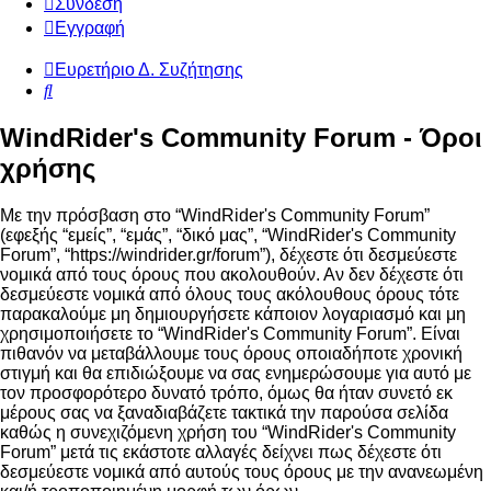
Σύνδεση
Εγγραφή
Ευρετήριο Δ. Συζήτησης
Αναζήτηση
WindRider's Community Forum - Όροι
χρήσης
Με την πρόσβαση στο “WindRider's Community Forum”
(εφεξής “εμείς”, “εμάς”, “δικό μας”, “WindRider's Community
Forum”, “https://windrider.gr/forum”), δέχεστε ότι δεσμεύεστε
νομικά από τους όρους που ακολουθούν. Αν δεν δέχεστε ότι
δεσμεύεστε νομικά από όλους τους ακόλουθους όρους τότε
παρακαλούμε μη δημιουργήσετε κάποιον λογαριασμό και μη
χρησιμοποιήσετε το “WindRider's Community Forum”. Είναι
πιθανόν να μεταβάλλουμε τους όρους οποιαδήποτε χρονική
στιγμή και θα επιδιώξουμε να σας ενημερώσουμε για αυτό με
τον προσφορότερο δυνατό τρόπο, όμως θα ήταν συνετό εκ
μέρους σας να ξαναδιαβάζετε τακτικά την παρούσα σελίδα
καθώς η συνεχιζόμενη χρήση του “WindRider's Community
Forum” μετά τις εκάστοτε αλλαγές δείχνει πως δέχεστε ότι
δεσμεύεστε νομικά από αυτούς τους όρους με την ανανεωμένη