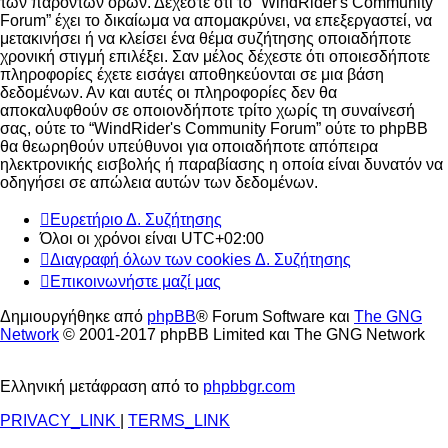
των παρόντων όρων. Δέχεστε ότι το “WindRider's Community
Forum” έχει το δικαίωμα να απομακρύνει, να επεξεργαστεί, να
μετακινήσει ή να κλείσει ένα θέμα συζήτησης οποιαδήποτε
χρονική στιγμή επιλέξει. Σαν μέλος δέχεστε ότι οποιεσδήποτε
πληροφορίες έχετε εισάγει αποθηκεύονται σε μια βάση
δεδομένων. Αν και αυτές οι πληροφορίες δεν θα
αποκαλυφθούν σε οποιονδήποτε τρίτο χωρίς τη συναίνεσή
σας, ούτε το “WindRider's Community Forum” ούτε το phpBB
θα θεωρηθούν υπεύθυνοι για οποιαδήποτε απόπειρα
ηλεκτρονικής εισβολής ή παραβίασης η οποία είναι δυνατόν να
οδηγήσει σε απώλεια αυτών των δεδομένων.
Ευρετήριο Δ. Συζήτησης
Όλοι οι χρόνοι είναι
UTC+02:00
Διαγραφή όλων των cookies Δ. Συζήτησης
Επικοινωνήστε μαζί μας
Δημιουργήθηκε από
phpBB
® Forum Software και
The GNG
Network
© 2001-2017 phpBB Limited και The GNG Network
Ελληνική μετάφραση από το
phpbbgr.com
PRIVACY_LINK
|
TERMS_LINK