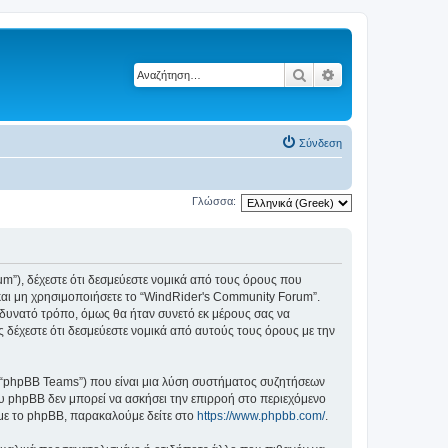
Αναζήτηση
Ειδική αναζήτηση
Σύνδεση
Γλώσσα:
rum”), δέχεστε ότι δεσμεύεστε νομικά από τους όρους που
αι μη χρησιμοποιήσετε το “WindRider's Community Forum”.
δυνατό τρόπο, όμως θα ήταν συνετό εκ μέρους σας να
 δέχεστε ότι δεσμεύεστε νομικά από αυτούς τους όρους με την
”, “phpBB Teams”) που είναι μια λύση συστήματος συζητήσεων
υ phpBB δεν μπορεί να ασκήσει την επιρροή στο περιεχόμενο
 με το phpBB, παρακαλούμε δείτε στο
https://www.phpbb.com/
.