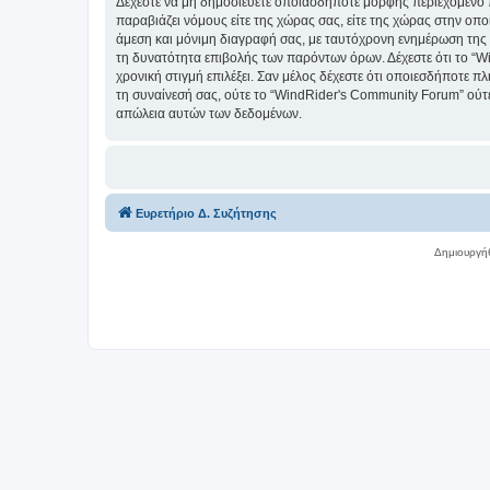
Δέχεστε να μη δημοσιεύετε οποιασδήποτε μορφής περιεχόμενο π
παραβιάζει νόμους είτε της χώρας σας, είτε της χώρας στην οπο
άμεση και μόνιμη διαγραφή σας, με ταυτόχρονη ενημέρωση της
τη δυνατότητα επιβολής των παρόντων όρων. Δέχεστε ότι το “Wi
χρονική στιγμή επιλέξει. Σαν μέλος δέχεστε ότι οποιεσδήποτε 
τη συναίνεσή σας, ούτε το “WindRider's Community Forum” ού
απώλεια αυτών των δεδομένων.
Ευρετήριο Δ. Συζήτησης
Δημιουργή