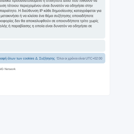
ξουαλικά προσανατολισμένο ή οτιδήποτε άλλο που πιθανόν να
ίευση τέτοιου περιεχομένου είναι δυνατόν να οδηγήσει στην
αραίτητο. Η διεύθυνση IP κάθε δημοσίευσης καταγράφεται για
 μετακινήσει ή να κλείσει ένα θέμα συζήτησης οποιαδήποτε
πληροφορίες δεν θα αποκαλυφθούν σε οποιονδήποτε τρίτο χωρίς
λής ή παραβίασης η οποία είναι δυνατόν να οδηγήσει σε
ραφή όλων των cookies Δ. Συζήτησης
Όλοι οι χρόνοι είναι
UTC+02:00
NG Network