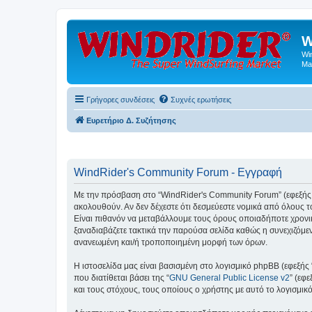
W
Wi
Ma
Γρήγορες συνδέσεις
Συχνές ερωτήσεις
Ευρετήριο Δ. Συζήτησης
WindRider's Community Forum - Εγγραφή
Με την πρόσβαση στο “WindRider's Community Forum” (εφεξής “εμ
ακολουθούν. Αν δεν δέχεστε ότι δεσμεύεστε νομικά από όλους
Είναι πιθανόν να μεταβάλλουμε τους όρους οποιαδήποτε χρονι
ξαναδιαβάζετε τακτικά την παρούσα σελίδα καθώς η συνεχιζόμεν
ανανεωμένη και/ή τροποποιημένη μορφή των όρων.
Η ιστοσελίδα μας είναι βασισμένη στο λογισμικό phpBB (εφεξής
που διατίθεται βάσει της “
GNU General Public License v2
” (εφ
και τους στόχους, τους οποίους ο χρήστης με αυτό το λογισμι