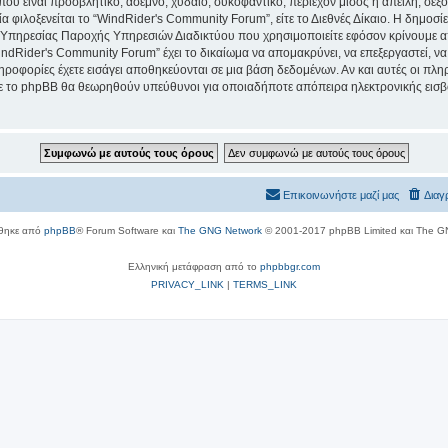
ου είναι προσβλητικό, άσεμνο, χυδαίο, συκοφαντικό, περιέχον μίσος ή απειλή, σε
ία φιλοξενείται το “WindRider's Community Forum”, είτε το Διεθνές Δίκαιο. Η δημοσ
 Υπηρεσίας Παροχής Υπηρεσιών Διαδικτύου που χρησιμοποιείτε εφόσον κρίνουμε απ
ndRider's Community Forum” έχει το δικαίωμα να απομακρύνει, να επεξεργαστεί, να
πληροφορίες έχετε εισάγει αποθηκεύονται σε μια βάση δεδομένων. Αν και αυτές οι 
τε το phpBB θα θεωρηθούν υπεύθυνοι για οποιαδήποτε απόπειρα ηλεκτρονικής εισβο
Επικοινωνήστε μαζί μας
Διαγ
θηκε από
phpBB
® Forum Software και
The GNG Network
© 2001-2017 phpBB Limited και The G
Ελληνική μετάφραση από το
phpbbgr.com
PRIVACY_LINK
|
TERMS_LINK