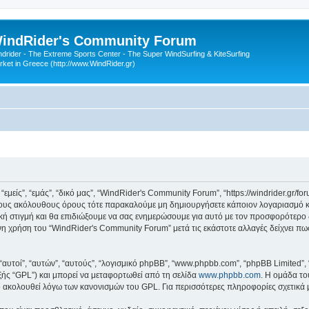
indRider's Community Forum
ndrider - The Extreme Sports Center - The Super WindSurfing & KiteSurfing
rket in Greece (http://www.WindRider.gr)
είς”, “εμάς”, “δικό μας”, “WindRider's Community Forum”, “https://windrider.gr/fo
 τους ακόλουθους όρους τότε παρακαλούμε μη δημιουργήσετε κάποιον λογαριασμό κ
κή στιγμή και θα επιδιώξουμε να σας ενημερώσουμε για αυτό με τον προσφορότερο 
η χρήση του “WindRider's Community Forum” μετά τις εκάστοτε αλλαγές δείχνει πως
 “αυτοί”, “αυτών”, “αυτούς”, “λογισμικό phpBB”, “www.phpbb.com”, “phpBB Limited
εξής “GPL”) και μπορεί να μεταφορτωθεί από τη σελίδα
www.phpbb.com
. Η ομάδα το
κό ακολουθεί λόγω των κανονισμών του GPL. Για περισσότερες πληροφορίες σχετικά