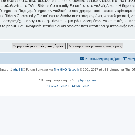
ου είναι προσβλητικό, άσεμνο, χυδαίο, συκοφαντικό, περιέχον μίσος ή απειλή, σε
ία φιλοξενείται το “WindRider's Community Forum”, είτε το Διεθνές Δίκαιο. Η δημοσ
 Υπηρεσίας Παροχής Υπηρεσιών Διαδικτύου που χρησιμοποιείτε εφόσον κρίνουμε απ
ndRider's Community Forum” έχει το δικαίωμα να απομακρύνει, να επεξεργαστεί, να
πληροφορίες έχετε εισάγει αποθηκεύονται σε μια βάση δεδομένων. Αν και αυτές οι 
τε το phpBB θα θεωρηθούν υπεύθυνοι για οποιαδήποτε απόπειρα ηλεκτρονικής εισβο
Επικοινωνήστε μαζί μας
Διαγ
θηκε από
phpBB
® Forum Software και
The GNG Network
© 2001-2017 phpBB Limited και The G
Ελληνική μετάφραση από το
phpbbgr.com
PRIVACY_LINK
|
TERMS_LINK