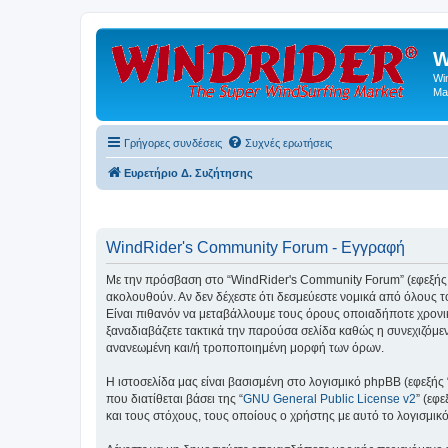
W
Wi
Ma
Γρήγορες συνδέσεις
Συχνές ερωτήσεις
Ευρετήριο Δ. Συζήτησης
WindRider's Community Forum - Εγγραφή
Με την πρόσβαση στο “WindRider's Community Forum” (εφεξής “εμ
ακολουθούν. Αν δεν δέχεστε ότι δεσμεύεστε νομικά από όλους
Είναι πιθανόν να μεταβάλλουμε τους όρους οποιαδήποτε χρονι
ξαναδιαβάζετε τακτικά την παρούσα σελίδα καθώς η συνεχιζόμεν
ανανεωμένη και/ή τροποποιημένη μορφή των όρων.
Η ιστοσελίδα μας είναι βασισμένη στο λογισμικό phpBB (εφεξής
που διατίθεται βάσει της “
GNU General Public License v2
” (εφ
και τους στόχους, τους οποίους ο χρήστης με αυτό το λογισμι