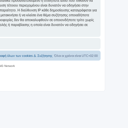
ξουαλικά προσανατολισμένο ή οτιδήποτε άλλο που πιθανόν να
ίευση τέτοιου περιεχομένου είναι δυνατόν να οδηγήσει στην
αραίτητο. Η διεύθυνση IP κάθε δημοσίευσης καταγράφεται για
 μετακινήσει ή να κλείσει ένα θέμα συζήτησης οποιαδήποτε
πληροφορίες δεν θα αποκαλυφθούν σε οποιονδήποτε τρίτο χωρίς
λής ή παραβίασης η οποία είναι δυνατόν να οδηγήσει σε
ραφή όλων των cookies Δ. Συζήτησης
Όλοι οι χρόνοι είναι
UTC+02:00
NG Network