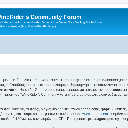
indRider's Community Forum
ndrider - The Extreme Sports Center - The Super WindSurfing & KiteSurfing
rket in Greece (http://www.WindRider.gr)
είς”, “εμάς”, “δικό μας”, “WindRider's Community Forum”, “https://windrider.gr/fo
 τους ακόλουθους όρους τότε παρακαλούμε μη δημιουργήσετε κάποιον λογαριασμό κ
κή στιγμή και θα επιδιώξουμε να σας ενημερώσουμε για αυτό με τον προσφορότερο 
η χρήση του “WindRider's Community Forum” μετά τις εκάστοτε αλλαγές δείχνει πως
 “αυτοί”, “αυτών”, “αυτούς”, “λογισμικό phpBB”, “www.phpbb.com”, “phpBB Limited
εξής “GPL”) και μπορεί να μεταφορτωθεί από τη σελίδα
www.phpbb.com
. Η ομάδα το
κό ακολουθεί λόγω των κανονισμών του GPL. Για περισσότερες πληροφορίες σχετικά