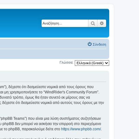
Αναζήτηση
Ειδική αναζήτηση
Σύνδεση
Γλώσσα:
rum”), δέχεστε ότι δεσμεύεστε νομικά από τους όρους που
αι μη χρησιμοποιήσετε το “WindRider's Community Forum”.
δυνατό τρόπο, όμως θα ήταν συνετό εκ μέρους σας να
 δέχεστε ότι δεσμεύεστε νομικά από αυτούς τους όρους με την
”, “phpBB Teams”) που είναι μια λύση συστήματος συζητήσεων
υ phpBB δεν μπορεί να ασκήσει την επιρροή στο περιεχόμενο
 με το phpBB, παρακαλούμε δείτε στο
https://www.phpbb.com/
.