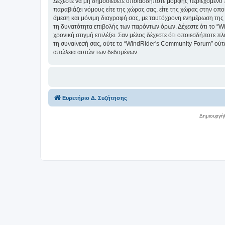
Δέχεστε να μη δημοσιεύετε οποιασδήποτε μορφής περιεχόμενο π
παραβιάζει νόμους είτε της χώρας σας, είτε της χώρας στην οπο
άμεση και μόνιμη διαγραφή σας, με ταυτόχρονη ενημέρωση της
τη δυνατότητα επιβολής των παρόντων όρων. Δέχεστε ότι το “Wi
χρονική στιγμή επιλέξει. Σαν μέλος δέχεστε ότι οποιεσδήποτε 
τη συναίνεσή σας, ούτε το “WindRider's Community Forum” ού
απώλεια αυτών των δεδομένων.
Ευρετήριο Δ. Συζήτησης
Δημιουργή