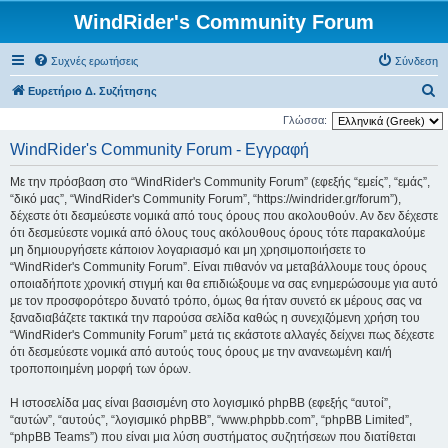
WindRider's Community Forum
Συχνές ερωτήσεις
Σύνδεση
Α
Ευρετήριο Δ. Συζήτησης
ν
Γλώσσα:
α
WindRider's Community Forum - Εγγραφή
ζ
Με την πρόσβαση στο “WindRider's Community Forum” (εφεξής “εμείς”, “εμάς”,
ή
“δικό μας”, “WindRider's Community Forum”, “https://windrider.gr/forum”),
τ
δέχεστε ότι δεσμεύεστε νομικά από τους όρους που ακολουθούν. Αν δεν δέχεστε
ότι δεσμεύεστε νομικά από όλους τους ακόλουθους όρους τότε παρακαλούμε
η
μη δημιουργήσετε κάποιον λογαριασμό και μη χρησιμοποιήσετε το
σ
“WindRider's Community Forum”. Είναι πιθανόν να μεταβάλλουμε τους όρους
η
οποιαδήποτε χρονική στιγμή και θα επιδιώξουμε να σας ενημερώσουμε για αυτό
με τον προσφορότερο δυνατό τρόπο, όμως θα ήταν συνετό εκ μέρους σας να
ξαναδιαβάζετε τακτικά την παρούσα σελίδα καθώς η συνεχιζόμενη χρήση του
“WindRider's Community Forum” μετά τις εκάστοτε αλλαγές δείχνει πως δέχεστε
ότι δεσμεύεστε νομικά από αυτούς τους όρους με την ανανεωμένη και/ή
τροποποιημένη μορφή των όρων.
Η ιστοσελίδα μας είναι βασισμένη στο λογισμικό phpBB (εφεξής “αυτοί”,
“αυτών”, “αυτούς”, “λογισμικό phpBB”, “www.phpbb.com”, “phpBB Limited”,
“phpBB Teams”) που είναι μια λύση συστήματος συζητήσεων που διατίθεται