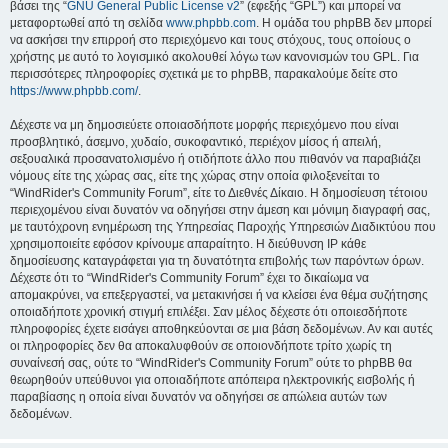
βάσει της “
GNU General Public License v2
” (εφεξής “GPL”) και μπορεί να
μεταφορτωθεί από τη σελίδα
www.phpbb.com
. Η ομάδα του phpBB δεν μπορεί
να ασκήσει την επιρροή στο περιεχόμενο και τους στόχους, τους οποίους ο
χρήστης με αυτό το λογισμικό ακολουθεί λόγω των κανονισμών του GPL. Για
περισσότερες πληροφορίες σχετικά με το phpBB, παρακαλούμε δείτε στο
https://www.phpbb.com/
.
Δέχεστε να μη δημοσιεύετε οποιασδήποτε μορφής περιεχόμενο που είναι
προσβλητικό, άσεμνο, χυδαίο, συκοφαντικό, περιέχον μίσος ή απειλή,
σεξουαλικά προσανατολισμένο ή οτιδήποτε άλλο που πιθανόν να παραβιάζει
νόμους είτε της χώρας σας, είτε της χώρας στην οποία φιλοξενείται το
“WindRider's Community Forum”, είτε το Διεθνές Δίκαιο. Η δημοσίευση τέτοιου
περιεχομένου είναι δυνατόν να οδηγήσει στην άμεση και μόνιμη διαγραφή σας,
με ταυτόχρονη ενημέρωση της Υπηρεσίας Παροχής Υπηρεσιών Διαδικτύου που
χρησιμοποιείτε εφόσον κρίνουμε απαραίτητο. Η διεύθυνση IP κάθε
δημοσίευσης καταγράφεται για τη δυνατότητα επιβολής των παρόντων όρων.
Δέχεστε ότι το “WindRider's Community Forum” έχει το δικαίωμα να
απομακρύνει, να επεξεργαστεί, να μετακινήσει ή να κλείσει ένα θέμα συζήτησης
οποιαδήποτε χρονική στιγμή επιλέξει. Σαν μέλος δέχεστε ότι οποιεσδήποτε
πληροφορίες έχετε εισάγει αποθηκεύονται σε μια βάση δεδομένων. Αν και αυτές
οι πληροφορίες δεν θα αποκαλυφθούν σε οποιονδήποτε τρίτο χωρίς τη
συναίνεσή σας, ούτε το “WindRider's Community Forum” ούτε το phpBB θα
θεωρηθούν υπεύθυνοι για οποιαδήποτε απόπειρα ηλεκτρονικής εισβολής ή
παραβίασης η οποία είναι δυνατόν να οδηγήσει σε απώλεια αυτών των
δεδομένων.