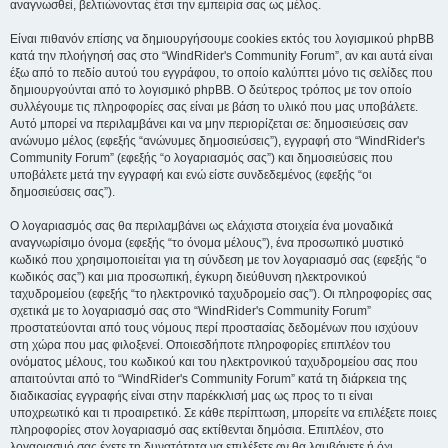
αναγνωσθεί, βελτιώνοντας έτσι την εμπειρία σας ως μέλος.
Είναι πιθανόν επίσης να δημιουργήσουμε cookies εκτός του λογισμικού phpBB
κατά την πλοήγησή σας στο “WindRider's Community Forum”, αν και αυτά είναι
έξω από το πεδίο αυτού του εγγράφου, το οποίο καλύπτει μόνο τις σελίδες που
δημιουργούνται από το λογισμικό phpBB. Ο δεύτερος τρόπος με τον οποίο
συλλέγουμε τις πληροφορίες σας είναι με βάση το υλικό που μας υποβάλετε.
Αυτό μπορεί να περιλαμβάνει και να μην περιορίζεται σε: δημοσιεύσεις σαν
ανώνυμο μέλος (εφεξής “ανώνυμες δημοσιεύσεις”), εγγραφή στο “WindRider's
Community Forum” (εφεξής “ο λογαριασμός σας”) και δημοσιεύσεις που
υποβάλετε μετά την εγγραφή και ενώ είστε συνδεδεμένος (εφεξής “οι
δημοσιεύσεις σας”).
Ο λογαριασμός σας θα περιλαμβάνει ως ελάχιστα στοιχεία ένα μοναδικά
αναγνωρίσιμο όνομα (εφεξής “το όνομα μέλους”), ένα προσωπικό μυστικό
κωδικό που χρησιμοποιείται για τη σύνδεση με τον λογαριασμό σας (εφεξής “ο
κωδικός σας”) και μια προσωπική, έγκυρη διεύθυνση ηλεκτρονικού
ταχυδρομείου (εφεξής “το ηλεκτρονικό ταχυδρομείο σας”). Οι πληροφορίες σας
σχετικά με το λογαριασμό σας στο “WindRider's Community Forum”
προστατεύονται από τους νόμους περί προστασίας δεδομένων που ισχύουν
στη χώρα που μας φιλοξενεί. Οποιεσδήποτε πληροφορίες επιπλέον του
ονόματος μέλους, του κωδικού και του ηλεκτρονικού ταχυδρομείου σας που
απαιτούνται από το “WindRider's Community Forum” κατά τη διάρκεια της
διαδικασίας εγγραφής είναι στην παρέκκλισή μας ως προς το τι είναι
υποχρεωτικό και τι προαιρετικό. Σε κάθε περίπτωση, μπορείτε να επιλέξετε ποιες
πληροφορίες στον λογαριασμό σας εκτίθενται δημόσια. Επιπλέον, στο
λογαριασμό σας έχετε τη δυνατότητα να επιλέξετε αν θα λαμβάνετε ή όχι