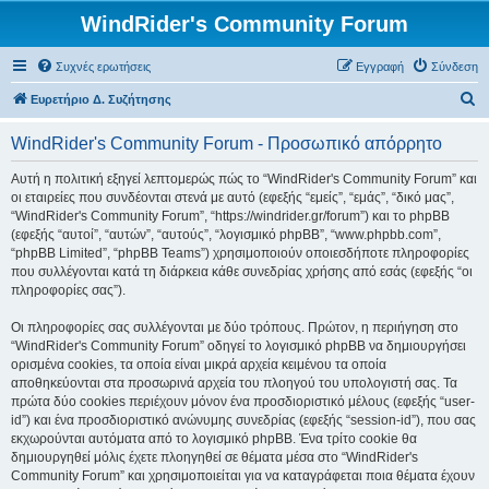
WindRider's Community Forum
Συχνές ερωτήσεις
Εγγραφή
Σύνδεση
Α
Ευρετήριο Δ. Συζήτησης
ν
WindRider's Community Forum - Προσωπικό απόρρητο
α
ζ
Αυτή η πολιτική εξηγεί λεπτομερώς πώς το “WindRider's Community Forum” και
οι εταιρείες που συνδέονται στενά με αυτό (εφεξής “εμείς”, “εμάς”, “δικό μας”,
ή
“WindRider's Community Forum”, “https://windrider.gr/forum”) και το phpBB
τ
(εφεξής “αυτοί”, “αυτών”, “αυτούς”, “λογισμικό phpBB”, “www.phpbb.com”,
“phpBB Limited”, “phpBB Teams”) χρησιμοποιούν οποιεσδήποτε πληροφορίες
η
που συλλέγονται κατά τη διάρκεια κάθε συνεδρίας χρήσης από εσάς (εφεξής “οι
σ
πληροφορίες σας”).
η
Οι πληροφορίες σας συλλέγονται με δύο τρόπους. Πρώτον, η περιήγηση στο
“WindRider's Community Forum” οδηγεί το λογισμικό phpBB να δημιουργήσει
ορισμένα cookies, τα οποία είναι μικρά αρχεία κειμένου τα οποία
αποθηκεύονται στα προσωρινά αρχεία του πλοηγού του υπολογιστή σας. Τα
πρώτα δύο cookies περιέχουν μόνον ένα προσδιοριστικό μέλους (εφεξής “user-
id”) και ένα προσδιοριστικό ανώνυμης συνεδρίας (εφεξής “session-id”), που σας
εκχωρούνται αυτόματα από το λογισμικό phpBB. Ένα τρίτο cookie θα
δημιουργηθεί μόλις έχετε πλοηγηθεί σε θέματα μέσα στο “WindRider's
Community Forum” και χρησιμοποιείται για να καταγράφεται ποια θέματα έχουν