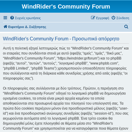
WindRider's Community Forum
Συχνές ερωτήσεις
Εγγραφή
Σύνδεση
Α
Ευρετήριο Δ. Συζήτησης
ν
WindRider's Community Forum - Προσωπικό απόρρητο
α
ζ
Αυτή η πολιτική εξηγεί λεπτομερώς πώς το “WindRider's Community Forum” και
οι εταιρείες που συνδέονται στενά με αυτό (εφεξής “εμείς”, “εμάς”, “δικό μας”,
ή
“WindRider's Community Forum”, “https://windrider.gr/forum”) και το phpBB
τ
(εφεξής “αυτοί”, “αυτών”, “αυτούς”, “λογισμικό phpBB”, “www.phpbb.com”,
“phpBB Limited”, “phpBB Teams”) χρησιμοποιούν οποιεσδήποτε πληροφορίες
η
που συλλέγονται κατά τη διάρκεια κάθε συνεδρίας χρήσης από εσάς (εφεξής “οι
σ
πληροφορίες σας”).
η
Οι πληροφορίες σας συλλέγονται με δύο τρόπους. Πρώτον, η περιήγηση στο
“WindRider's Community Forum” οδηγεί το λογισμικό phpBB να δημιουργήσει
ορισμένα cookies, τα οποία είναι μικρά αρχεία κειμένου τα οποία
αποθηκεύονται στα προσωρινά αρχεία του πλοηγού του υπολογιστή σας. Τα
πρώτα δύο cookies περιέχουν μόνον ένα προσδιοριστικό μέλους (εφεξής “user-
id”) και ένα προσδιοριστικό ανώνυμης συνεδρίας (εφεξής “session-id”), που σας
εκχωρούνται αυτόματα από το λογισμικό phpBB. Ένα τρίτο cookie θα
δημιουργηθεί μόλις έχετε πλοηγηθεί σε θέματα μέσα στο “WindRider's
Community Forum” και χρησιμοποιείται για να καταγράφεται ποια θέματα έχουν