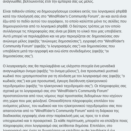
αναγνωσθεί, βελτιώνοντας έτσι την εμπειρία σας ως μέλος.
Είναι πιθανόν επίσης να δημιουργήσουμε cookies εκτός του λογισμικού phpBB
κατά την πλοήγησή σας στο “WindRider's Community Forum”, αν και αυτά είναι
έξω από το πεδίο αυτού του εγγράφου, το οποίο καλύπτει μόνο τις σελίδες που
δημιουργούνται από το λογισμικό phpBB. Ο δεύτερος τρόπος με τον οποίο
συλλέγουμε τις πληροφορίες σας είναι με βάση το υλικό που μας υποβάλετε.
Αυτό μπορεί να περιλαμβάνει και να μην περιορίζεται σε: δημοσιεύσεις σαν
ανώνυμο μέλος (εφεξής “ανώνυμες δημοσιεύσεις”), εγγραφή στο “WindRider's
Community Forum” (εφεξής “ο λογαριασμός σας”) και δημοσιεύσεις που
υποβάλετε μετά την εγγραφή και ενώ είστε συνδεδεμένος (εφεξής “οι
δημοσιεύσεις σας”).
Ο λογαριασμός σας θα περιλαμβάνει ως ελάχιστα στοιχεία ένα μοναδικά
αναγνωρίσιμο όνομα (εφεξής “το όνομα μέλους”), ένα προσωπικό μυστικό
κωδικό που χρησιμοποιείται για τη σύνδεση με τον λογαριασμό σας (εφεξής “ο
κωδικός σας”) και μια προσωπική, έγκυρη διεύθυνση ηλεκτρονικού
ταχυδρομείου (εφεξής “το ηλεκτρονικό ταχυδρομείο σας”). Οι πληροφορίες σας
σχετικά με το λογαριασμό σας στο “WindRider's Community Forum”
προστατεύονται από τους νόμους περί προστασίας δεδομένων που ισχύουν
στη χώρα που μας φιλοξενεί. Οποιεσδήποτε πληροφορίες επιπλέον του
ονόματος μέλους, του κωδικού και του ηλεκτρονικού ταχυδρομείου σας που
απαιτούνται από το “WindRider's Community Forum” κατά τη διάρκεια της
διαδικασίας εγγραφής είναι στην παρέκκλισή μας ως προς το τι είναι
υποχρεωτικό και τι προαιρετικό. Σε κάθε περίπτωση, μπορείτε να επιλέξετε ποιες
πληροφορίες στον λογαριασμό σας εκτίθενται δημόσια. Επιπλέον, στο
λογαριασμό σας έχετε τη δυνατότητα να επιλέξετε αν θα λαμβάνετε ή όχι