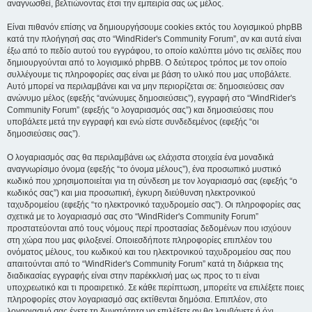
αναγνωσθεί, βελτιώνοντας έτσι την εμπειρία σας ως μέλος.
Είναι πιθανόν επίσης να δημιουργήσουμε cookies εκτός του λογισμικού phpBB
κατά την πλοήγησή σας στο “WindRider's Community Forum”, αν και αυτά είναι
έξω από το πεδίο αυτού του εγγράφου, το οποίο καλύπτει μόνο τις σελίδες που
δημιουργούνται από το λογισμικό phpBB. Ο δεύτερος τρόπος με τον οποίο
συλλέγουμε τις πληροφορίες σας είναι με βάση το υλικό που μας υποβάλετε.
Αυτό μπορεί να περιλαμβάνει και να μην περιορίζεται σε: δημοσιεύσεις σαν
ανώνυμο μέλος (εφεξής “ανώνυμες δημοσιεύσεις”), εγγραφή στο “WindRider's
Community Forum” (εφεξής “ο λογαριασμός σας”) και δημοσιεύσεις που
υποβάλετε μετά την εγγραφή και ενώ είστε συνδεδεμένος (εφεξής “οι
δημοσιεύσεις σας”).
Ο λογαριασμός σας θα περιλαμβάνει ως ελάχιστα στοιχεία ένα μοναδικά
αναγνωρίσιμο όνομα (εφεξής “το όνομα μέλους”), ένα προσωπικό μυστικό
κωδικό που χρησιμοποιείται για τη σύνδεση με τον λογαριασμό σας (εφεξής “ο
κωδικός σας”) και μια προσωπική, έγκυρη διεύθυνση ηλεκτρονικού
ταχυδρομείου (εφεξής “το ηλεκτρονικό ταχυδρομείο σας”). Οι πληροφορίες σας
σχετικά με το λογαριασμό σας στο “WindRider's Community Forum”
προστατεύονται από τους νόμους περί προστασίας δεδομένων που ισχύουν
στη χώρα που μας φιλοξενεί. Οποιεσδήποτε πληροφορίες επιπλέον του
ονόματος μέλους, του κωδικού και του ηλεκτρονικού ταχυδρομείου σας που
απαιτούνται από το “WindRider's Community Forum” κατά τη διάρκεια της
διαδικασίας εγγραφής είναι στην παρέκκλισή μας ως προς το τι είναι
υποχρεωτικό και τι προαιρετικό. Σε κάθε περίπτωση, μπορείτε να επιλέξετε ποιες
πληροφορίες στον λογαριασμό σας εκτίθενται δημόσια. Επιπλέον, στο
λογαριασμό σας έχετε τη δυνατότητα να επιλέξετε αν θα λαμβάνετε ή όχι