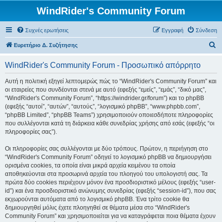
WindRider's Community Forum
Συχνές ερωτήσεις
Εγγραφή
Σύνδεση
Α
Ευρετήριο Δ. Συζήτησης
ν
WindRider's Community Forum - Προσωπικό απόρρητο
α
ζ
Αυτή η πολιτική εξηγεί λεπτομερώς πώς το “WindRider's Community Forum” και
οι εταιρείες που συνδέονται στενά με αυτό (εφεξής “εμείς”, “εμάς”, “δικό μας”,
ή
“WindRider's Community Forum”, “https://windrider.gr/forum”) και το phpBB
τ
(εφεξής “αυτοί”, “αυτών”, “αυτούς”, “λογισμικό phpBB”, “www.phpbb.com”,
“phpBB Limited”, “phpBB Teams”) χρησιμοποιούν οποιεσδήποτε πληροφορίες
η
που συλλέγονται κατά τη διάρκεια κάθε συνεδρίας χρήσης από εσάς (εφεξής “οι
σ
πληροφορίες σας”).
η
Οι πληροφορίες σας συλλέγονται με δύο τρόπους. Πρώτον, η περιήγηση στο
“WindRider's Community Forum” οδηγεί το λογισμικό phpBB να δημιουργήσει
ορισμένα cookies, τα οποία είναι μικρά αρχεία κειμένου τα οποία
αποθηκεύονται στα προσωρινά αρχεία του πλοηγού του υπολογιστή σας. Τα
πρώτα δύο cookies περιέχουν μόνον ένα προσδιοριστικό μέλους (εφεξής “user-
id”) και ένα προσδιοριστικό ανώνυμης συνεδρίας (εφεξής “session-id”), που σας
εκχωρούνται αυτόματα από το λογισμικό phpBB. Ένα τρίτο cookie θα
δημιουργηθεί μόλις έχετε πλοηγηθεί σε θέματα μέσα στο “WindRider's
Community Forum” και χρησιμοποιείται για να καταγράφεται ποια θέματα έχουν