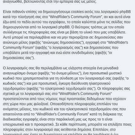
αναγνωσθεί, βελτιώνοντας έτσι την εμπειρία σας ως μέλος.
Είναι πιθανόν επίσης να δημιουργήσουμε cookies εκτός του λογισμικού phpBB
κατά την πλοήγησή σας στο “WindRider's Community Forum”, αν και αυτά είναι
έξω από το πεδίο αυτού του εγγράφου, το οποίο καλύπτει μόνο τις σελίδες που
δημιουργούνται από το λογισμικό phpBB. Ο δεύτερος τρόπος με τον οποίο
συλλέγουμε τις πληροφορίες σας είναι με βάση το υλικό που μας υποβάλετε.
Αυτό μπορεί να περιλαμβάνει και να μην περιορίζεται σε: δημοσιεύσεις σαν
ανώνυμο μέλος (εφεξής “ανώνυμες δημοσιεύσεις”), εγγραφή στο “WindRider's
Community Forum” (εφεξής “ο λογαριασμός σας”) και δημοσιεύσεις που
υποβάλετε μετά την εγγραφή και ενώ είστε συνδεδεμένος (εφεξής “οι
δημοσιεύσεις σας”).
Ο λογαριασμός σας θα περιλαμβάνει ως ελάχιστα στοιχεία ένα μοναδικά
αναγνωρίσιμο όνομα (εφεξής “το όνομα μέλους”), ένα προσωπικό μυστικό
κωδικό που χρησιμοποιείται για τη σύνδεση με τον λογαριασμό σας (εφεξής “ο
κωδικός σας”) και μια προσωπική, έγκυρη διεύθυνση ηλεκτρονικού
ταχυδρομείου (εφεξής “το ηλεκτρονικό ταχυδρομείο σας”). Οι πληροφορίες σας
σχετικά με το λογαριασμό σας στο “WindRider's Community Forum”
προστατεύονται από τους νόμους περί προστασίας δεδομένων που ισχύουν
στη χώρα που μας φιλοξενεί. Οποιεσδήποτε πληροφορίες επιπλέον του
ονόματος μέλους, του κωδικού και του ηλεκτρονικού ταχυδρομείου σας που
απαιτούνται από το “WindRider's Community Forum” κατά τη διάρκεια της
διαδικασίας εγγραφής είναι στην παρέκκλισή μας ως προς το τι είναι
υποχρεωτικό και τι προαιρετικό. Σε κάθε περίπτωση, μπορείτε να επιλέξετε ποιες
πληροφορίες στον λογαριασμό σας εκτίθενται δημόσια. Επιπλέον, στο
λογαριασμό σας έχετε τη δυνατότητα να επιλέξετε αν θα λαμβάνετε ή όχι