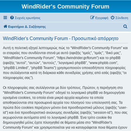
WindRider's Community Forum
Συχνές ερωτήσεις
Εγγραφή
Σύνδεση
Α
Ευρετήριο Δ. Συζήτησης
ν
WindRider's Community Forum - Προσωπικό απόρρητο
α
ζ
Αυτή η πολιτική εξηγεί λεπτομερώς πώς το “WindRider's Community Forum” και
οι εταιρείες που συνδέονται στενά με αυτό (εφεξής “εμείς”, “εμάς”, “δικό μας”,
ή
“WindRider's Community Forum”, “https://windrider.gr/forum”) και το phpBB
τ
(εφεξής “αυτοί”, “αυτών”, “αυτούς”, “λογισμικό phpBB”, “www.phpbb.com”,
“phpBB Limited”, “phpBB Teams”) χρησιμοποιούν οποιεσδήποτε πληροφορίες
η
που συλλέγονται κατά τη διάρκεια κάθε συνεδρίας χρήσης από εσάς (εφεξής “οι
σ
πληροφορίες σας”).
η
Οι πληροφορίες σας συλλέγονται με δύο τρόπους. Πρώτον, η περιήγηση στο
“WindRider's Community Forum” οδηγεί το λογισμικό phpBB να δημιουργήσει
ορισμένα cookies, τα οποία είναι μικρά αρχεία κειμένου τα οποία
αποθηκεύονται στα προσωρινά αρχεία του πλοηγού του υπολογιστή σας. Τα
πρώτα δύο cookies περιέχουν μόνον ένα προσδιοριστικό μέλους (εφεξής “user-
id”) και ένα προσδιοριστικό ανώνυμης συνεδρίας (εφεξής “session-id”), που σας
εκχωρούνται αυτόματα από το λογισμικό phpBB. Ένα τρίτο cookie θα
δημιουργηθεί μόλις έχετε πλοηγηθεί σε θέματα μέσα στο “WindRider's
Community Forum” και χρησιμοποιείται για να καταγράφεται ποια θέματα έχουν