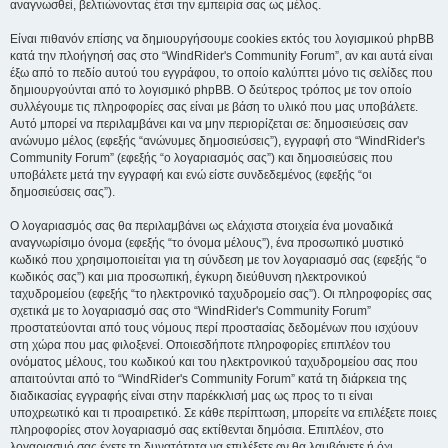
αναγνωσθεί, βελτιώνοντας έτσι την εμπειρία σας ως μέλος.
Είναι πιθανόν επίσης να δημιουργήσουμε cookies εκτός του λογισμικού phpBB
κατά την πλοήγησή σας στο “WindRider's Community Forum”, αν και αυτά είναι
έξω από το πεδίο αυτού του εγγράφου, το οποίο καλύπτει μόνο τις σελίδες που
δημιουργούνται από το λογισμικό phpBB. Ο δεύτερος τρόπος με τον οποίο
συλλέγουμε τις πληροφορίες σας είναι με βάση το υλικό που μας υποβάλετε.
Αυτό μπορεί να περιλαμβάνει και να μην περιορίζεται σε: δημοσιεύσεις σαν
ανώνυμο μέλος (εφεξής “ανώνυμες δημοσιεύσεις”), εγγραφή στο “WindRider's
Community Forum” (εφεξής “ο λογαριασμός σας”) και δημοσιεύσεις που
υποβάλετε μετά την εγγραφή και ενώ είστε συνδεδεμένος (εφεξής “οι
δημοσιεύσεις σας”).
Ο λογαριασμός σας θα περιλαμβάνει ως ελάχιστα στοιχεία ένα μοναδικά
αναγνωρίσιμο όνομα (εφεξής “το όνομα μέλους”), ένα προσωπικό μυστικό
κωδικό που χρησιμοποιείται για τη σύνδεση με τον λογαριασμό σας (εφεξής “ο
κωδικός σας”) και μια προσωπική, έγκυρη διεύθυνση ηλεκτρονικού
ταχυδρομείου (εφεξής “το ηλεκτρονικό ταχυδρομείο σας”). Οι πληροφορίες σας
σχετικά με το λογαριασμό σας στο “WindRider's Community Forum”
προστατεύονται από τους νόμους περί προστασίας δεδομένων που ισχύουν
στη χώρα που μας φιλοξενεί. Οποιεσδήποτε πληροφορίες επιπλέον του
ονόματος μέλους, του κωδικού και του ηλεκτρονικού ταχυδρομείου σας που
απαιτούνται από το “WindRider's Community Forum” κατά τη διάρκεια της
διαδικασίας εγγραφής είναι στην παρέκκλισή μας ως προς το τι είναι
υποχρεωτικό και τι προαιρετικό. Σε κάθε περίπτωση, μπορείτε να επιλέξετε ποιες
πληροφορίες στον λογαριασμό σας εκτίθενται δημόσια. Επιπλέον, στο
λογαριασμό σας έχετε τη δυνατότητα να επιλέξετε αν θα λαμβάνετε ή όχι