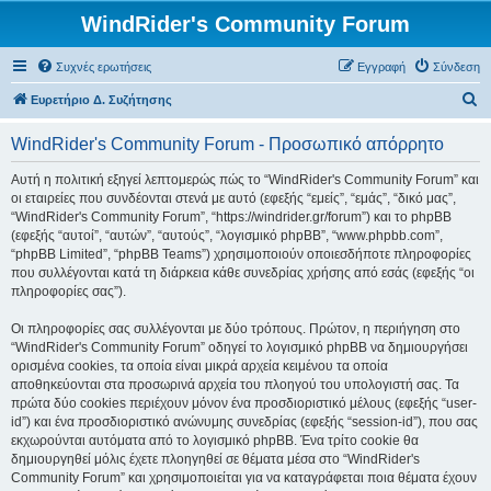
WindRider's Community Forum
Συχνές ερωτήσεις
Εγγραφή
Σύνδεση
Α
Ευρετήριο Δ. Συζήτησης
ν
WindRider's Community Forum - Προσωπικό απόρρητο
α
ζ
Αυτή η πολιτική εξηγεί λεπτομερώς πώς το “WindRider's Community Forum” και
οι εταιρείες που συνδέονται στενά με αυτό (εφεξής “εμείς”, “εμάς”, “δικό μας”,
ή
“WindRider's Community Forum”, “https://windrider.gr/forum”) και το phpBB
τ
(εφεξής “αυτοί”, “αυτών”, “αυτούς”, “λογισμικό phpBB”, “www.phpbb.com”,
“phpBB Limited”, “phpBB Teams”) χρησιμοποιούν οποιεσδήποτε πληροφορίες
η
που συλλέγονται κατά τη διάρκεια κάθε συνεδρίας χρήσης από εσάς (εφεξής “οι
σ
πληροφορίες σας”).
η
Οι πληροφορίες σας συλλέγονται με δύο τρόπους. Πρώτον, η περιήγηση στο
“WindRider's Community Forum” οδηγεί το λογισμικό phpBB να δημιουργήσει
ορισμένα cookies, τα οποία είναι μικρά αρχεία κειμένου τα οποία
αποθηκεύονται στα προσωρινά αρχεία του πλοηγού του υπολογιστή σας. Τα
πρώτα δύο cookies περιέχουν μόνον ένα προσδιοριστικό μέλους (εφεξής “user-
id”) και ένα προσδιοριστικό ανώνυμης συνεδρίας (εφεξής “session-id”), που σας
εκχωρούνται αυτόματα από το λογισμικό phpBB. Ένα τρίτο cookie θα
δημιουργηθεί μόλις έχετε πλοηγηθεί σε θέματα μέσα στο “WindRider's
Community Forum” και χρησιμοποιείται για να καταγράφεται ποια θέματα έχουν