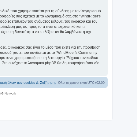
ωδικό που χρησιμοποιείται για τη σύνδεση με τον λογαριασμό
ηροφορίες σας σχετικά με το λογαριασμό σας στο “WindRider's
ορίες επιπλέον του ονόματος μέλους, του κωδικού και του
έκκλισή μας ως προς το τι είναι υποχρεωτικό και τι
έχετε τη δυνατότητα να επιλέξετε αν θα λαμβάνετε ή όχι
ίδες. Ο κωδικός σας είναι το μέσο που έχετε για την πρόσβαση
οποιοσδήποτε που συνδέεται με το “WindRider's Community
ρείτε να χρησιμοποιήσετε τη λειτουργία “Ξέχασα τον κωδικό
. Στη συνέχεια το λογισμικό phpBB θα δημιουργήσει έναν νέο
ραφή όλων των cookies Δ. Συζήτησης
Όλοι οι χρόνοι είναι
UTC+02:00
NG Network