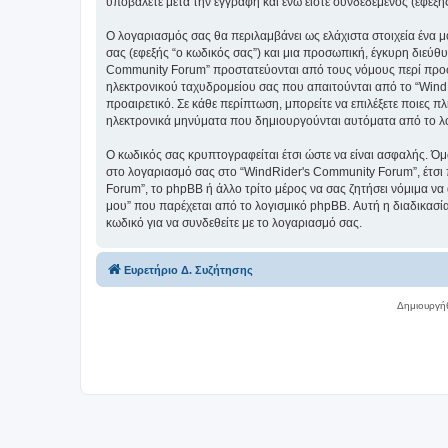
υποβάλετε μετά την εγγραφή και ενώ είστε συνδεδεμένος (εφεξής
Ο λογαριασμός σας θα περιλαμβάνει ως ελάχιστα στοιχεία ένα 
σας (εφεξής “ο κωδικός σας”) και μια προσωπική, έγκυρη διεύθ
Community Forum” προστατεύονται από τους νόμους περί προσ
ηλεκτρονικού ταχυδρομείου σας που απαιτούνται από το “WindRi
προαιρετικό. Σε κάθε περίπτωση, μπορείτε να επιλέξετε ποιες π
ηλεκτρονικά μηνύματα που δημιουργούνται αυτόματα από το λ
Ο κωδικός σας κρυπτογραφείται έτσι ώστε να είναι ασφαλής. Όμω
στο λογαριασμό σας στο “WindRider's Community Forum”, έτσι
Forum”, το phpBB ή άλλο τρίτο μέρος να σας ζητήσει νόμιμα να
μου” που παρέχεται από το λογισμικό phpBB. Αυτή η διαδικασία
κωδικό για να συνδεθείτε με το λογαριασμό σας.
Ευρετήριο Δ. Συζήτησης
Δημιουργή