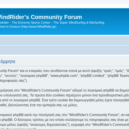
indRider's Community Forum
ndrider - The Extreme Sports Center - The Super WindSurfing & KiteSurfing
rket in Greece (http://www.WindRider.gr)
πόρρητο
ty Forum” και οι εταιρείες που συνδέονται στενά με αυτό (εφεξής “εμείς”, “εμάς”, 
“αυτών”, “αυτούς”, “λογισμικό phpBB”, “www.phpbb.com”, “phpBB Limited”, “phpBB T
πληροφορίες σας”).
ριήγηση στο “WindRider's Community Forum” οδηγεί το λογισμικό phpBB να δημιουργ
 υπολογιστή σας. Τα πρώτα δύο cookies περιέχουν μόνον ένα προσδιοριστικό μέλο
α από το λογισμικό phpBB. Ένα τρίτο cookie θα δημιουργηθεί μόλις έχετε πλοηγηθ
θεί, βελτιώνοντας έτσι την εμπειρία σας ως μέλος.
γισμικού phpBB κατά την πλοήγησή σας στο “WindRider's Community Forum”, αν και
ό phpBB. Ο δεύτερος τρόπος με τον οποίο συλλέγουμε τις πληροφορίες σας είναι με
ώνυμο μέλος (εφεξής “ανώνυμες δημοσιεύσεις”), εγγραφή στο “WindRider's Communit