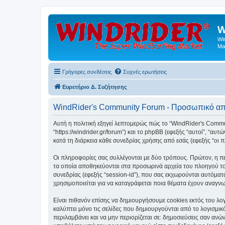
W
Wi
Ma
Γρήγορες συνδέσεις
Συχνές ερωτήσεις
Ευρετήριο Δ. Συζήτησης
WindRider's Community Forum - Προσωπικό α
Αυτή η πολιτική εξηγεί λεπτομερώς πώς το “WindRider's Communi
“https://windrider.gr/forum”) και το phpBB (εφεξής “αυτοί”, 
κατά τη διάρκεια κάθε συνεδρίας χρήσης από εσάς (εφεξής “οι 
Οι πληροφορίες σας συλλέγονται με δύο τρόπους. Πρώτον, η πε
τα οποία αποθηκεύονται στα προσωρινά αρχεία του πλοηγού του
συνεδρίας (εφεξής “session-id”), που σας εκχωρούνται αυτόματ
χρησιμοποιείται για να καταγράφεται ποια θέματα έχουν αναγνωσ
Είναι πιθανόν επίσης να δημιουργήσουμε cookies εκτός του λο
καλύπτει μόνο τις σελίδες που δημιουργούνται από το λογισμικ
περιλαμβάνει και να μην περιορίζεται σε: δημοσιεύσεις σαν αν