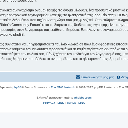
 “οι δημοσιεύσεις σας”).
μοναδικά αναγνωρίσιμο όνομα (εφεξής “το όνομα μέλους”), ένα προσωπικό μυστικό κ
υνση ηλεκτρονικού ταχυδρομείου (εφεξής “το ηλεκτρονικό ταχυδρομείο σας”). Οι πλ
τασίας δεδομένων που ισχύουν στη χώρα που μας φιλοξενεί. Οποιεσδήποτε πληροφ
der's Community Forum” κατά τη διάρκεια της διαδικασίας εγγραφής είναι στην παρ
ληροφορίες στον λογαριασμό σας εκτίθενται δημόσια. Επιπλέον, στο λογαριασμό σας 
ογισμικό phpBB.
ς συνιστάται να μη χρησιμοποιείτε τον ίδιο κωδικό σε πολλές διαφορετικές ιστοσελ
 παρακαλούμε να τον φυλάσσετε προσεκτικά και σε καμία περίπτωση δεν πρόκειται 
 αποκαλύψετε τον κωδικό σας. Εάν ξεχάσετε τον κωδικό για τον λογαριασμό σας, μπο
 θα σας ζητήσει να υποβάλετε το όνομα μέλους και το ηλεκτρονικό ταχυδρομείο σας
Επικοινωνήστε μαζί μας
Διαγ
θηκε από
phpBB
® Forum Software και
The GNG Network
© 2001-2017 phpBB Limited και The G
Ελληνική μετάφραση από το
phpbbgr.com
PRIVACY_LINK
|
TERMS_LINK