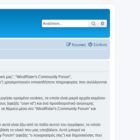
Αναζήτηση
Ειδική αναζήτηση
Εγγραφή
Σύνδεση
“δικό μας”, “WindRider's Community Forum”,
eams”) χρησιμοποιούν οποιεσδήποτε πληροφορίες που συλλέγονται
ήσει ορισμένα cookies, τα οποία είναι μικρά αρχεία κειμένου
υς (εφεξής “user-id”) και ένα προσδιοριστικό ανώνυμης
εί σε θέματα μέσα στο “WindRider's Community Forum” και
 αυτά είναι έξω από το πεδίο αυτού του εγγράφου, το οποίο
 βάση το υλικό που μας υποβάλετε. Αυτό μπορεί να
y Forum” (εφεξής “ο λογαριασμός σας”) και δημοσιεύσεις που