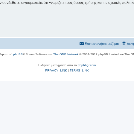
συνδεθείτε, σιγουρευτείτε ότι γνωρίζετε τους όρους χρήσης και τις σχετικές πολιτ
Επικοινωνήστε μαζί μας
Διαγ
θηκε από
phpBB
® Forum Software και
The GNG Network
© 2001-2017 phpBB Limited και The G
Ελληνική μετάφραση από το
phpbbgr.com
PRIVACY_LINK
|
TERMS_LINK