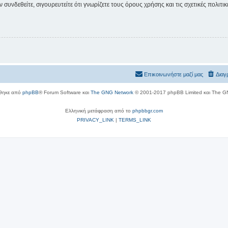
συνδεθείτε, σιγουρευτείτε ότι γνωρίζετε τους όρους χρήσης και τις σχετικές πολιτ
Επικοινωνήστε μαζί μας
Διαγ
θηκε από
phpBB
® Forum Software και
The GNG Network
© 2001-2017 phpBB Limited και The G
Ελληνική μετάφραση από το
phpbbgr.com
PRIVACY_LINK
|
TERMS_LINK