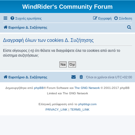
WindRider's Community Forum
Συχνές ερωτήσεις
Εγγραφή
Σύνδεση
Α
Ευρετήριο Δ. Συζήτησης
ν
Διαγραφή όλων των cookies Δ. Συζήτησης
α
ζ
Είστε σίγουρος (-η) ότι θέλετε να διαγράψετε όλα τα cookies από αυτό το
σύστημα συζητήσεων;
ή
τ
η
Ευρετήριο Δ. Συζήτησης
Όλοι οι χρόνοι είναι
UTC+02:00
σ
η
Δημιουργήθηκε από
phpBB
® Forum Software και
The GNG Network
© 2001-2017 phpBB
Limited και The GNG Network
Ελληνική μετάφραση από το
phpbbgr.com
PRIVACY_LINK
|
TERMS_LINK