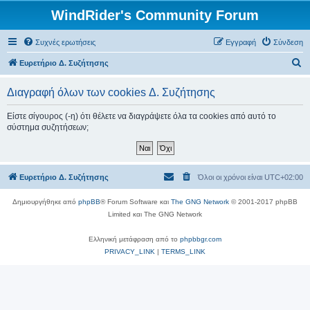
WindRider's Community Forum
Συχνές ερωτήσεις
Εγγραφή
Σύνδεση
Α
Ευρετήριο Δ. Συζήτησης
ν
Διαγραφή όλων των cookies Δ. Συζήτησης
α
ζ
Είστε σίγουρος (-η) ότι θέλετε να διαγράψετε όλα τα cookies από αυτό το
σύστημα συζητήσεων;
ή
τ
η
Ευρετήριο Δ. Συζήτησης
Όλοι οι χρόνοι είναι
UTC+02:00
σ
η
Δημιουργήθηκε από
phpBB
® Forum Software και
The GNG Network
© 2001-2017 phpBB
Limited και The GNG Network
Ελληνική μετάφραση από το
phpbbgr.com
PRIVACY_LINK
|
TERMS_LINK