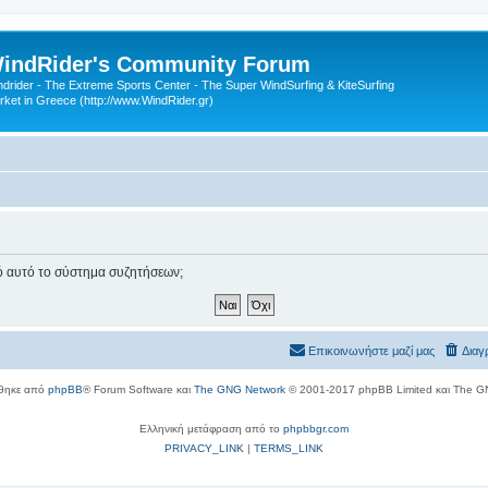
indRider's Community Forum
ndrider - The Extreme Sports Center - The Super WindSurfing & KiteSurfing
rket in Greece (http://www.WindRider.gr)
πό αυτό το σύστημα συζητήσεων;
Επικοινωνήστε μαζί μας
Διαγ
θηκε από
phpBB
® Forum Software και
The GNG Network
© 2001-2017 phpBB Limited και The G
Ελληνική μετάφραση από το
phpbbgr.com
PRIVACY_LINK
|
TERMS_LINK