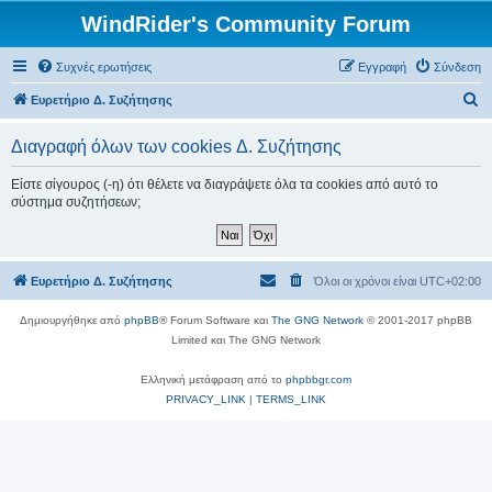
WindRider's Community Forum
Συχνές ερωτήσεις
Εγγραφή
Σύνδεση
Α
Ευρετήριο Δ. Συζήτησης
ν
Διαγραφή όλων των cookies Δ. Συζήτησης
α
ζ
Είστε σίγουρος (-η) ότι θέλετε να διαγράψετε όλα τα cookies από αυτό το
σύστημα συζητήσεων;
ή
τ
η
Ευρετήριο Δ. Συζήτησης
Όλοι οι χρόνοι είναι
UTC+02:00
σ
η
Δημιουργήθηκε από
phpBB
® Forum Software και
The GNG Network
© 2001-2017 phpBB
Limited και The GNG Network
Ελληνική μετάφραση από το
phpbbgr.com
PRIVACY_LINK
|
TERMS_LINK