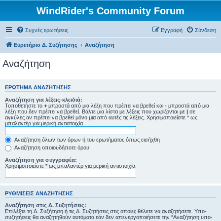
WindRider's Community Forum
Συχνές ερωτήσεις
Εγγραφή
Σύνδεση
Ευρετήριο Δ. Συζήτησης
Αναζήτηση
Αναζήτηση
ΕΡΏΤΗΜΑ ΑΝΑΖΉΤΗΣΗΣ
Αναζήτηση για λέξεις-κλειδιά:
Τοποθετήστε το
+
μπροστά από μια λέξη που πρέπει να βρεθεί και
-
μπροστά από μια
λέξη που δεν πρέπει να βρεθεί. Βάλτε μια λίστα με λέξεις που χωρίζονται με
|
σε
αγκύλες αν πρέπει να βρεθεί μόνο μια από αυτές τις λέξεις. Χρησιμοποιείστε * ως
μπαλαντέρ για μερική αντιστοιχία.
Αναζήτηση όλων των όρων ή του ερωτήματος όπως εισήχθη
Αναζήτηση οποιουδήποτε όρου
Αναζήτηση για συγγραφέα:
Χρησιμοποιείστε * ως μπαλαντέρ για μερική αντιστοιχία.
ΡΥΘΜΊΣΕΙΣ ΑΝΑΖΉΤΗΣΗΣ
Αναζήτηση στις Δ. Συζητήσεις:
Επιλέξτε τη Δ. Συζήτηση ή τις Δ. Συζητήσεις στις οποίες θέλετε να αναζητήσετε. Υπο-
συζητήσεις θα αναζητηθούν αυτόματα εάν δεν απενεργοποιήσετε την “Αναζήτηση υπο-