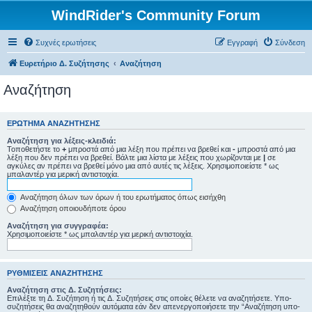
WindRider's Community Forum
Συχνές ερωτήσεις
Εγγραφή
Σύνδεση
Ευρετήριο Δ. Συζήτησης
Αναζήτηση
Αναζήτηση
ΕΡΏΤΗΜΑ ΑΝΑΖΉΤΗΣΗΣ
Αναζήτηση για λέξεις-κλειδιά:
Τοποθετήστε το
+
μπροστά από μια λέξη που πρέπει να βρεθεί και
-
μπροστά από μια
λέξη που δεν πρέπει να βρεθεί. Βάλτε μια λίστα με λέξεις που χωρίζονται με
|
σε
αγκύλες αν πρέπει να βρεθεί μόνο μια από αυτές τις λέξεις. Χρησιμοποιείστε * ως
μπαλαντέρ για μερική αντιστοιχία.
Αναζήτηση όλων των όρων ή του ερωτήματος όπως εισήχθη
Αναζήτηση οποιουδήποτε όρου
Αναζήτηση για συγγραφέα:
Χρησιμοποιείστε * ως μπαλαντέρ για μερική αντιστοιχία.
ΡΥΘΜΊΣΕΙΣ ΑΝΑΖΉΤΗΣΗΣ
Αναζήτηση στις Δ. Συζητήσεις:
Επιλέξτε τη Δ. Συζήτηση ή τις Δ. Συζητήσεις στις οποίες θέλετε να αναζητήσετε. Υπο-
συζητήσεις θα αναζητηθούν αυτόματα εάν δεν απενεργοποιήσετε την “Αναζήτηση υπο-