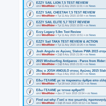
EZZY SAIL LION 7,5 TEST REVIEW
από
WindRider
»
Τρί 11 Αύγ 2015 11:01
» σε
News
EZZY SAIL CHEETAH 7,5 TEST REVIEW
από
WindRider
»
Τρί 11 Αύγ 2015 10:58
» σε
News
EZZY SAIL ELITE 5,7 TEST REVIEW
από
WindRider
»
Τρί 11 Αύγ 2015 10:55
» σε
News
Ezzy Legacy 5.8m Test Review
από
WindRider
»
Τρί 11 Αύγ 2015 10:51
» σε
News
EZZY Sail TAKA TEST REVIEW & ACTION
από
WindRider
»
Τρί 11 Αύγ 2015 10:26
» σε
News
Josh Angulo σε Αγώνες Slalom PWA 2015 στην
από
WindRider
»
Σάβ 8 Αύγ 2015 21:06
» σε
News
2015 Windsurfing Antiparos - Paros from Rider:
από
WindRider
»
Σάβ 8 Αύγ 2015 21:01
» σε
News
26oς ο JOSH ANGULO στους Αγώνες 2015 Slal
από
WindRider
»
Κυρ 2 Αύγ 2015 16:40
» σε
News
Εδω ΓΕΛΑΝΕ με τα παρακατω άρθρα απο ελληνι
από
WindRider
»
Τρί 28 Ιούλ 2015 18:32
» σε
News
Eδω ΓΕΛΑΝΕ με τετοια αρθρα!!!!
από
WindRider
»
Δευ 27 Ιούλ 2015 15:54
» σε
News
Find out why: Γιατί ο πιο γνωστός προπονητής
από
WindRider
»
Σάβ 25 Ιούλ 2015 10:12
» σε
News