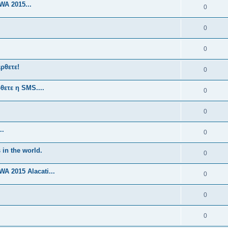
A 2015...
0
0
0
ρθετε!
0
θετε η SMS....
0
0
..
0
 in the world.
0
 2015 Alacati...
0
0
0