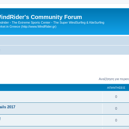
indRider's Community Forum
ndrider - The Extreme Sports Center - The Super WindSurfing & KiteSurfing
rket in Greece (http://www.WindRider.gr)
α
Αναζήτηση για περισ
ΑΠΑΝΤΉΣΕΙΣ
0
ils 2017
0
!
0