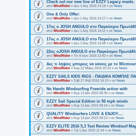
Check out our new line of EZZY Legacy masts.
από
WindRider
»
Δευ 1 Αύγ 2016 14:19
» σε
News
One & Only Offer:
από
WindRider
»
Δευ 1 Αύγ 2016 14:17
» σε
News
17ος ο JOSH ANGULO στο Παγκόσμιο Πρωτάθλη
από
WindRider
»
Δευ 1 Αύγ 2016 14:11
» σε
News
17ος ο JOSH ANGULO στο Παγκόσμιο Πρωτάθλη
από
WindRider
»
Δευ 1 Αύγ 2016 14:08
» σε
News
22ος οJOSH ANGULO στο Παγκόσμιο Πρωτάθλη
από
WindRider
»
Τετ 8 Ιουν 2016 13:43
» σε
News
Δες τι ληψεις μπορεις να κανεις με το Wizmount
από
WindRider
»
Κυρ 22 Μάιος 2016 20:14
» σε
News
EZZY SAILS KIDS RIGS - ΠΑΙΔΙΚΑ ΚΟΜΠΛΕ Π
από
WindRider
»
Σάβ 27 Φεβ 2016 18:15
» σε
News
No Hands Windsurfing Freeride action with
από
WindRider
»
Κυρ 13 Δεκ 2015 09:35
» σε
News
EZZY Sail Special Edition in 50 mph winds
από
WindRider
»
Κυρ 13 Δεκ 2015 09:24
» σε
News
QUALITY Windsurfers LOVE & ENJOY....
από
WindRider
»
Κυρ 13 Δεκ 2015 09:15
» σε
News
EZZY ELITE 2016 5,3 Test Review Windsurf Ma
από
WindRider
»
Τρί 1 Δεκ 2015 11:44
» σε
News