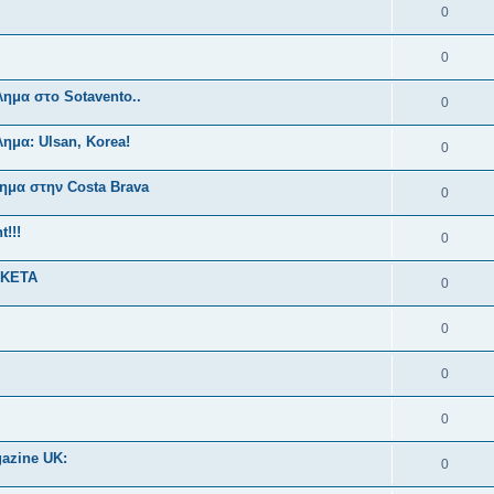
0
0
μα στο Sotavento..
0
μα: Ulsan, Korea!
0
μα στην Costa Brava
0
!!!
0
ΑΚΕΤΑ
0
0
0
0
gazine UK:
0