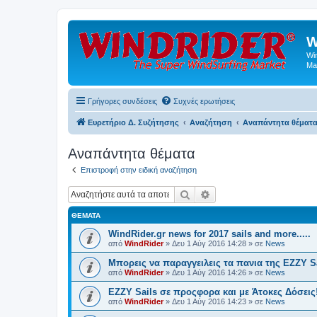
W
Wi
Ma
Γρήγορες συνδέσεις
Συχνές ερωτήσεις
Ευρετήριο Δ. Συζήτησης
Αναζήτηση
Αναπάντητα θέματ
Αναπάντητα θέματα
Επιστροφή στην ειδική αναζήτηση
Αναζήτηση
Ειδική αναζήτηση
ΘΈΜΑΤΑ
WindRider.gr news for 2017 sails and more.....
από
WindRider
»
Δευ 1 Αύγ 2016 14:28
» σε
News
Mπορεις να παραγγειλεις τα πανια της EZZY Sa
από
WindRider
»
Δευ 1 Αύγ 2016 14:26
» σε
News
EZZY Sails σε προςφορα και με Άτοκες Δόσεις
από
WindRider
»
Δευ 1 Αύγ 2016 14:23
» σε
News