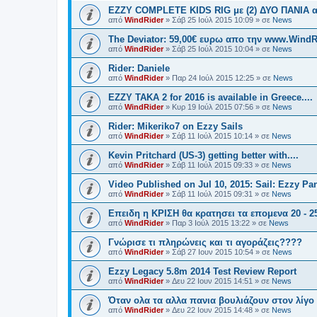
EZZY COMPLETE KIDS RIG με (2) ΔΥΟ ΠΑΝΙΑ α
από
WindRider
»
Σάβ 25 Ιούλ 2015 10:09
» σε
News
The Deviator: 59,00€ ευρω απο την www.WindR
από
WindRider
»
Σάβ 25 Ιούλ 2015 10:04
» σε
News
Rider: Daniele
από
WindRider
»
Παρ 24 Ιούλ 2015 12:25
» σε
News
EZZY TAKA 2 for 2016 is available in Greece....
από
WindRider
»
Κυρ 19 Ιούλ 2015 07:56
» σε
News
Rider: Mikeriko7 on Ezzy Sails
από
WindRider
»
Σάβ 11 Ιούλ 2015 10:14
» σε
News
Kevin Pritchard (US-3) getting better with....
από
WindRider
»
Σάβ 11 Ιούλ 2015 09:33
» σε
News
Video Published on Jul 10, 2015: Sail: Ezzy Pan
από
WindRider
»
Σάβ 11 Ιούλ 2015 09:31
» σε
News
Επειδη η ΚΡΙΣΗ θα κρατησει τα επομενα 20 - 25 
από
WindRider
»
Παρ 3 Ιούλ 2015 13:22
» σε
News
Γνώρισε τι πληρώνεις και τι αγοράζεις????
από
WindRider
»
Σάβ 27 Ιουν 2015 10:54
» σε
News
Ezzy Legacy 5.8m 2014 Test Review Report
από
WindRider
»
Δευ 22 Ιουν 2015 14:51
» σε
News
Όταν ολα τα αλλα πανια βουλιάζουν στον λίγο 
από
WindRider
»
Δευ 22 Ιουν 2015 14:48
» σε
News