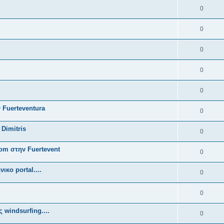
0
0
0
0
0
 Fuerteventura
0
 Dimitris
0
om στην Fuertevent
0
κο portal....
0
0
 windsurfing....
0