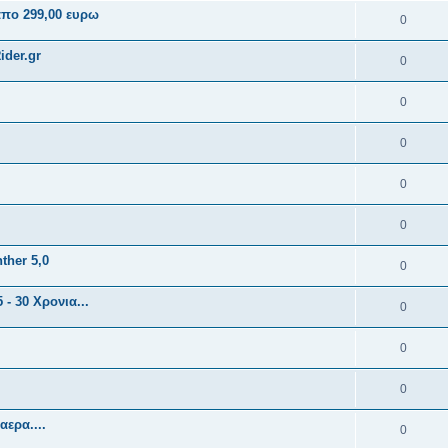
πο 299,00 ευρω
0
ider.gr
0
0
0
0
0
ther 5,0
0
- 30 Χρονια...
0
0
0
αερα....
0