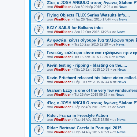
21oς ο JOSH ANGULO στους Αγώνες Slalom PW
από
WindRider
»
Δευ 30 Νοέμ 2015 12:24
» σε
News
Flying Objects FLUX Series Wetsuits Info....
από
WindRider
»
Πέμ 26 Νοέμ 2015 17:44
» σε
News
EZZY SAILS for Balkans info:
από
WindRider
»
Δευ 12 Οκτ 2015 13:23
» σε
News
Αν φυσάει, κάντε σίγουρα ένα τηλέφωνο πριν έ
από
WindRider
»
Τετ 16 Σεπ 2015 12:29
» σε
News
Γενικώς, καλύτερα κάντε ένα τηλέφωνο πριν έρ
από
WindRider
»
Τετ 16 Σεπ 2015 12:25
» σε
News
Kevin testing - ripping - blasting on the.....
από
WindRider
»
Πέμ 10 Σεπ 2015 10:39
» σε
News
Kevin Pritchard released his latest video called.
από
WindRider
»
Πέμ 10 Σεπ 2015 07:44
» σε
News
Graham Ezzy is one of the very few windsurfers
από
WindRider
»
Τρί 25 Αύγ 2015 09:28
» σε
News
43oς ο JOSH ANGULO στους Αγώνες Slalom PWA
από
WindRider
»
Σάβ 22 Αύγ 2015 22:10
» σε
News
Rider: Franzi in Freestyle Action
από
WindRider
»
Παρ 14 Αύγ 2015 18:56
» σε
News
Rider: Bertrand Caccia in Portugal 2015
από
WindRider
»
Παρ 14 Αύγ 2015 18:53
» σε
News