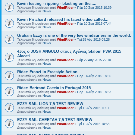
Kevin testing - ripping - blasting on the.....
Τελευταία δημοσίευση από
WindRider
«
Πέμ 10 Σεπ 2015 10:39
Δημοσιεύτηκε σε
News
Kevin Pritchard released his latest video called...
Τελευταία δημοσίευση από
WindRider
«
Πέμ 10 Σεπ 2015 07:44
Δημοσιεύτηκε σε
News
Graham Ezzy is one of the very few windsurfers in the world.
Τελευταία δημοσίευση από
WindRider
«
Τρί 25 Αύγ 2015 09:28
Δημοσιεύτηκε σε
News
43oς ο JOSH ANGULO στους Αγώνες Slalom PWA 2015
Alacati...
Τελευταία δημοσίευση από
WindRider
«
Σάβ 22 Αύγ 2015 22:10
Δημοσιεύτηκε σε
News
Rider: Franzi in Freestyle Action
Τελευταία δημοσίευση από
WindRider
«
Παρ 14 Αύγ 2015 18:56
Δημοσιεύτηκε σε
News
Rider: Bertrand Caccia in Portugal 2015
Τελευταία δημοσίευση από
WindRider
«
Παρ 14 Αύγ 2015 18:53
Δημοσιεύτηκε σε
News
EZZY SAIL LION 7,5 TEST REVIEW
Τελευταία δημοσίευση από
WindRider
«
Τρί 11 Αύγ 2015 11:01
Δημοσιεύτηκε σε
News
EZZY SAIL CHEETAH 7,5 TEST REVIEW
Τελευταία δημοσίευση από
WindRider
«
Τρί 11 Αύγ 2015 10:58
Δημοσιεύτηκε σε
News