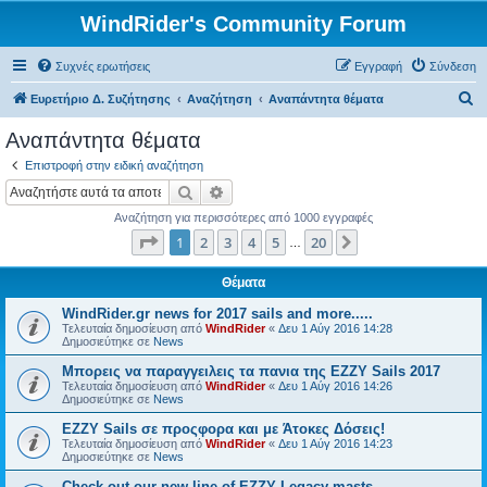
WindRider's Community Forum
Συχνές ερωτήσεις
Εγγραφή
Σύνδεση
Α
Ευρετήριο Δ. Συζήτησης
Αναζήτηση
Αναπάντητα θέματα
ν
Αναπάντητα θέματα
α
Επιστροφή στην ειδική αναζήτηση
ζ
Αναζήτηση
Ειδική αναζήτηση
ή
Αναζήτηση για περισσότερες από 1000 εγγραφές
τ
Σελίδα
1
από
20
1
2
3
4
5
20
Επόμενη
…
η
σ
Θέματα
η
WindRider.gr news for 2017 sails and more.....
Τελευταία δημοσίευση από
WindRider
«
Δευ 1 Αύγ 2016 14:28
Δημοσιεύτηκε σε
News
Mπορεις να παραγγειλεις τα πανια της EZZY Sails 2017
Τελευταία δημοσίευση από
WindRider
«
Δευ 1 Αύγ 2016 14:26
Δημοσιεύτηκε σε
News
EZZY Sails σε προςφορα και με Άτοκες Δόσεις!
Τελευταία δημοσίευση από
WindRider
«
Δευ 1 Αύγ 2016 14:23
Δημοσιεύτηκε σε
News
Check out our new line of EZZY Legacy masts.