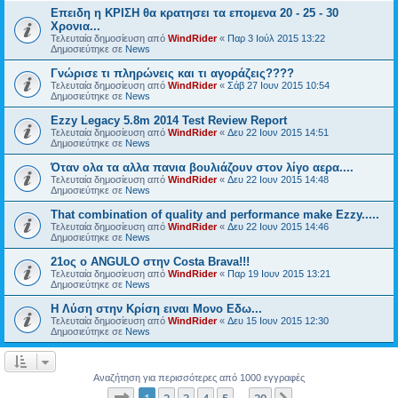
Επειδη η ΚΡΙΣΗ θα κρατησει τα επομενα 20 - 25 - 30
Χρονια...
Τελευταία δημοσίευση από
WindRider
«
Παρ 3 Ιούλ 2015 13:22
Δημοσιεύτηκε σε
News
Γνώρισε τι πληρώνεις και τι αγοράζεις????
Τελευταία δημοσίευση από
WindRider
«
Σάβ 27 Ιουν 2015 10:54
Δημοσιεύτηκε σε
News
Ezzy Legacy 5.8m 2014 Test Review Report
Τελευταία δημοσίευση από
WindRider
«
Δευ 22 Ιουν 2015 14:51
Δημοσιεύτηκε σε
News
Όταν ολα τα αλλα πανια βουλιάζουν στον λίγο αερα....
Τελευταία δημοσίευση από
WindRider
«
Δευ 22 Ιουν 2015 14:48
Δημοσιεύτηκε σε
News
That combination of quality and performance make Ezzy.....
Τελευταία δημοσίευση από
WindRider
«
Δευ 22 Ιουν 2015 14:46
Δημοσιεύτηκε σε
News
21ος o ANGULO στην Costa Brava!!!
Τελευταία δημοσίευση από
WindRider
«
Παρ 19 Ιουν 2015 13:21
Δημοσιεύτηκε σε
News
Η Λύση στην Κρίση ειναι Μονο Εδω...
Τελευταία δημοσίευση από
WindRider
«
Δευ 15 Ιουν 2015 12:30
Δημοσιεύτηκε σε
News
Αναζήτηση για περισσότερες από 1000 εγγραφές
Σελίδα
1
από
20
1
2
3
4
5
20
…