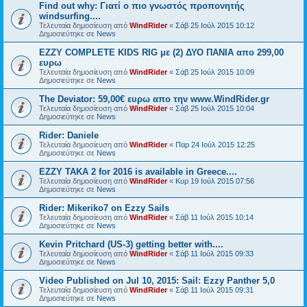
Find out why: Γιατί ο πιο γνωστός προπονητής
windsurfing....
Τελευταία δημοσίευση από
WindRider
«
Σάβ 25 Ιούλ 2015 10:12
Δημοσιεύτηκε σε
News
EZZY COMPLETE KIDS RIG με (2) ΔΥΟ ΠΑΝΙΑ απο 299,00
ευρω
Τελευταία δημοσίευση από
WindRider
«
Σάβ 25 Ιούλ 2015 10:09
Δημοσιεύτηκε σε
News
The Deviator: 59,00€ ευρω απο την www.WindRider.gr
Τελευταία δημοσίευση από
WindRider
«
Σάβ 25 Ιούλ 2015 10:04
Δημοσιεύτηκε σε
News
Rider: Daniele
Τελευταία δημοσίευση από
WindRider
«
Παρ 24 Ιούλ 2015 12:25
Δημοσιεύτηκε σε
News
EZZY TAKA 2 for 2016 is available in Greece....
Τελευταία δημοσίευση από
WindRider
«
Κυρ 19 Ιούλ 2015 07:56
Δημοσιεύτηκε σε
News
Rider: Mikeriko7 on Ezzy Sails
Τελευταία δημοσίευση από
WindRider
«
Σάβ 11 Ιούλ 2015 10:14
Δημοσιεύτηκε σε
News
Kevin Pritchard (US-3) getting better with....
Τελευταία δημοσίευση από
WindRider
«
Σάβ 11 Ιούλ 2015 09:33
Δημοσιεύτηκε σε
News
Video Published on Jul 10, 2015: Sail: Ezzy Panther 5,0
Τελευταία δημοσίευση από
WindRider
«
Σάβ 11 Ιούλ 2015 09:31
Δημοσιεύτηκε σε
News