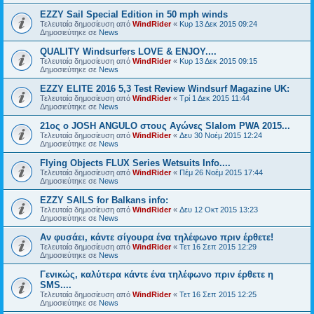
EZZY Sail Special Edition in 50 mph winds
Τελευταία δημοσίευση από
WindRider
«
Κυρ 13 Δεκ 2015 09:24
Δημοσιεύτηκε σε
News
QUALITY Windsurfers LOVE & ENJOY....
Τελευταία δημοσίευση από
WindRider
«
Κυρ 13 Δεκ 2015 09:15
Δημοσιεύτηκε σε
News
EZZY ELITE 2016 5,3 Test Review Windsurf Magazine UK:
Τελευταία δημοσίευση από
WindRider
«
Τρί 1 Δεκ 2015 11:44
Δημοσιεύτηκε σε
News
21oς ο JOSH ANGULO στους Αγώνες Slalom PWA 2015...
Τελευταία δημοσίευση από
WindRider
«
Δευ 30 Νοέμ 2015 12:24
Δημοσιεύτηκε σε
News
Flying Objects FLUX Series Wetsuits Info....
Τελευταία δημοσίευση από
WindRider
«
Πέμ 26 Νοέμ 2015 17:44
Δημοσιεύτηκε σε
News
EZZY SAILS for Balkans info:
Τελευταία δημοσίευση από
WindRider
«
Δευ 12 Οκτ 2015 13:23
Δημοσιεύτηκε σε
News
Αν φυσάει, κάντε σίγουρα ένα τηλέφωνο πριν έρθετε!
Τελευταία δημοσίευση από
WindRider
«
Τετ 16 Σεπ 2015 12:29
Δημοσιεύτηκε σε
News
Γενικώς, καλύτερα κάντε ένα τηλέφωνο πριν έρθετε η
SMS....
Τελευταία δημοσίευση από
WindRider
«
Τετ 16 Σεπ 2015 12:25
Δημοσιεύτηκε σε
News