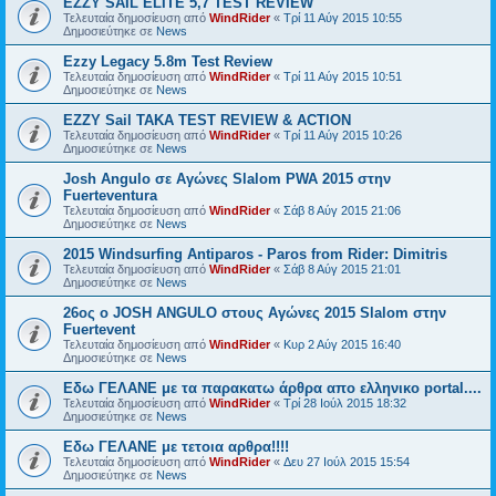
EZZY SAIL ELITE 5,7 TEST REVIEW
Τελευταία δημοσίευση από
WindRider
«
Τρί 11 Αύγ 2015 10:55
Δημοσιεύτηκε σε
News
Ezzy Legacy 5.8m Test Review
Τελευταία δημοσίευση από
WindRider
«
Τρί 11 Αύγ 2015 10:51
Δημοσιεύτηκε σε
News
EZZY Sail TAKA TEST REVIEW & ACTION
Τελευταία δημοσίευση από
WindRider
«
Τρί 11 Αύγ 2015 10:26
Δημοσιεύτηκε σε
News
Josh Angulo σε Αγώνες Slalom PWA 2015 στην
Fuerteventura
Τελευταία δημοσίευση από
WindRider
«
Σάβ 8 Αύγ 2015 21:06
Δημοσιεύτηκε σε
News
2015 Windsurfing Antiparos - Paros from Rider: Dimitris
Τελευταία δημοσίευση από
WindRider
«
Σάβ 8 Αύγ 2015 21:01
Δημοσιεύτηκε σε
News
26oς ο JOSH ANGULO στους Αγώνες 2015 Slalom στην
Fuertevent
Τελευταία δημοσίευση από
WindRider
«
Κυρ 2 Αύγ 2015 16:40
Δημοσιεύτηκε σε
News
Εδω ΓΕΛΑΝΕ με τα παρακατω άρθρα απο ελληνικο portal....
Τελευταία δημοσίευση από
WindRider
«
Τρί 28 Ιούλ 2015 18:32
Δημοσιεύτηκε σε
News
Eδω ΓΕΛΑΝΕ με τετοια αρθρα!!!!
Τελευταία δημοσίευση από
WindRider
«
Δευ 27 Ιούλ 2015 15:54
Δημοσιεύτηκε σε
News