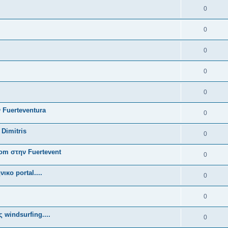
0
0
0
0
0
 Fuerteventura
0
 Dimitris
0
om στην Fuertevent
0
κο portal....
0
0
 windsurfing....
0