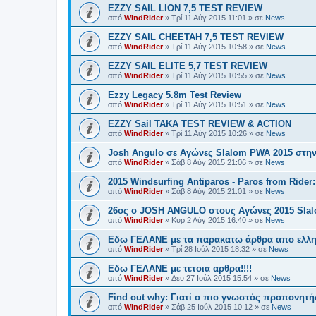
EZZY SAIL LION 7,5 TEST REVIEW
από
WindRider
»
Τρί 11 Αύγ 2015 11:01
» σε
News
EZZY SAIL CHEETAH 7,5 TEST REVIEW
από
WindRider
»
Τρί 11 Αύγ 2015 10:58
» σε
News
EZZY SAIL ELITE 5,7 TEST REVIEW
από
WindRider
»
Τρί 11 Αύγ 2015 10:55
» σε
News
Ezzy Legacy 5.8m Test Review
από
WindRider
»
Τρί 11 Αύγ 2015 10:51
» σε
News
EZZY Sail TAKA TEST REVIEW & ACTION
από
WindRider
»
Τρί 11 Αύγ 2015 10:26
» σε
News
Josh Angulo σε Αγώνες Slalom PWA 2015 στην
από
WindRider
»
Σάβ 8 Αύγ 2015 21:06
» σε
News
2015 Windsurfing Antiparos - Paros from Rider:
από
WindRider
»
Σάβ 8 Αύγ 2015 21:01
» σε
News
26oς ο JOSH ANGULO στους Αγώνες 2015 Slal
από
WindRider
»
Κυρ 2 Αύγ 2015 16:40
» σε
News
Εδω ΓΕΛΑΝΕ με τα παρακατω άρθρα απο ελληνι
από
WindRider
»
Τρί 28 Ιούλ 2015 18:32
» σε
News
Eδω ΓΕΛΑΝΕ με τετοια αρθρα!!!!
από
WindRider
»
Δευ 27 Ιούλ 2015 15:54
» σε
News
Find out why: Γιατί ο πιο γνωστός προπονητής
από
WindRider
»
Σάβ 25 Ιούλ 2015 10:12
» σε
News