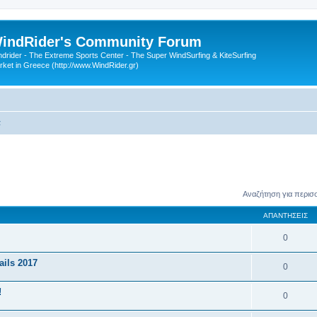
indRider's Community Forum
ndrider - The Extreme Sports Center - The Super WindSurfing & KiteSurfing
rket in Greece (http://www.WindRider.gr)
α
Αναζήτηση για περισ
ΑΠΑΝΤΉΣΕΙΣ
0
ils 2017
0
!
0