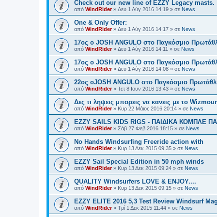
Check out our new line of EZZY Legacy masts.
από
WindRider
»
Δευ 1 Αύγ 2016 14:19
» σε
News
One & Only Offer:
από
WindRider
»
Δευ 1 Αύγ 2016 14:17
» σε
News
17ος ο JOSH ANGULO στο Παγκόσμιο Πρωτάθλη
από
WindRider
»
Δευ 1 Αύγ 2016 14:11
» σε
News
17ος ο JOSH ANGULO στο Παγκόσμιο Πρωτάθλη
από
WindRider
»
Δευ 1 Αύγ 2016 14:08
» σε
News
22ος οJOSH ANGULO στο Παγκόσμιο Πρωτάθλη
από
WindRider
»
Τετ 8 Ιουν 2016 13:43
» σε
News
Δες τι ληψεις μπορεις να κανεις με το Wizmount
από
WindRider
»
Κυρ 22 Μάιος 2016 20:14
» σε
News
EZZY SAILS KIDS RIGS - ΠΑΙΔΙΚΑ ΚΟΜΠΛΕ Π
από
WindRider
»
Σάβ 27 Φεβ 2016 18:15
» σε
News
No Hands Windsurfing Freeride action with
από
WindRider
»
Κυρ 13 Δεκ 2015 09:35
» σε
News
EZZY Sail Special Edition in 50 mph winds
από
WindRider
»
Κυρ 13 Δεκ 2015 09:24
» σε
News
QUALITY Windsurfers LOVE & ENJOY....
από
WindRider
»
Κυρ 13 Δεκ 2015 09:15
» σε
News
EZZY ELITE 2016 5,3 Test Review Windsurf Ma
από
WindRider
»
Τρί 1 Δεκ 2015 11:44
» σε
News