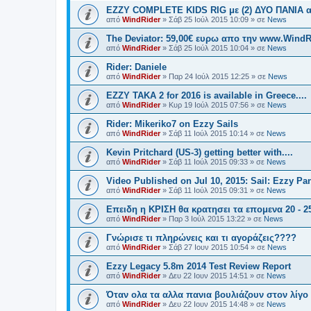
EZZY COMPLETE KIDS RIG με (2) ΔΥΟ ΠΑΝΙΑ α
από
WindRider
»
Σάβ 25 Ιούλ 2015 10:09
» σε
News
The Deviator: 59,00€ ευρω απο την www.WindR
από
WindRider
»
Σάβ 25 Ιούλ 2015 10:04
» σε
News
Rider: Daniele
από
WindRider
»
Παρ 24 Ιούλ 2015 12:25
» σε
News
EZZY TAKA 2 for 2016 is available in Greece....
από
WindRider
»
Κυρ 19 Ιούλ 2015 07:56
» σε
News
Rider: Mikeriko7 on Ezzy Sails
από
WindRider
»
Σάβ 11 Ιούλ 2015 10:14
» σε
News
Kevin Pritchard (US-3) getting better with....
από
WindRider
»
Σάβ 11 Ιούλ 2015 09:33
» σε
News
Video Published on Jul 10, 2015: Sail: Ezzy Pan
από
WindRider
»
Σάβ 11 Ιούλ 2015 09:31
» σε
News
Επειδη η ΚΡΙΣΗ θα κρατησει τα επομενα 20 - 25 
από
WindRider
»
Παρ 3 Ιούλ 2015 13:22
» σε
News
Γνώρισε τι πληρώνεις και τι αγοράζεις????
από
WindRider
»
Σάβ 27 Ιουν 2015 10:54
» σε
News
Ezzy Legacy 5.8m 2014 Test Review Report
από
WindRider
»
Δευ 22 Ιουν 2015 14:51
» σε
News
Όταν ολα τα αλλα πανια βουλιάζουν στον λίγο 
από
WindRider
»
Δευ 22 Ιουν 2015 14:48
» σε
News