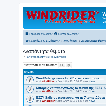
W
Wi
Ma
Γρήγορες συνδέσεις
Συχνές ερωτήσεις
Ευρετήριο Δ. Συζήτησης
Αναζήτηση
Αναπάντητα θέματ
Αναπάντητα θέματα
Επιστροφή στην ειδική αναζήτηση
Αναζήτηση
Ειδική αναζήτηση
ΘΈΜΑΤΑ
WindRider.gr news for 2017 sails and more.....
από
WindRider
»
Δευ 1 Αύγ 2016 14:28
» σε
News
Mπορεις να παραγγειλεις τα πανια της EZZY Sa
από
WindRider
»
Δευ 1 Αύγ 2016 14:26
» σε
News
EZZY Sails σε προςφορα και με Άτοκες Δόσεις
από
WindRider
»
Δευ 1 Αύγ 2016 14:23
» σε
News