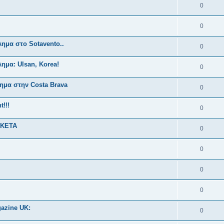
0
0
μα στο Sotavento..
0
μα: Ulsan, Korea!
0
μα στην Costa Brava
0
!!!
0
ΑΚΕΤΑ
0
0
0
0
gazine UK:
0