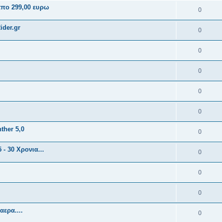
πο 299,00 ευρω
0
ider.gr
0
0
0
0
0
ther 5,0
0
- 30 Χρονια...
0
0
0
αερα....
0