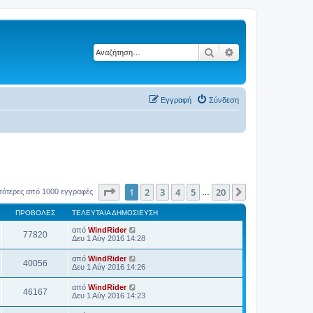
Αναζήτηση
Ειδική αναζήτηση
Εγγραφή
Σύνδεση
Σελίδα
1
από
20
1
2
3
4
5
20
Επόμενη
σότερες από 1000 εγγραφές
…
ΠΡΟΒΟΛΈΣ
ΤΕΛΕΥΤΑΊΑ ΔΗΜΟΣΊΕΥΣΗ
από
WindRider
77820
Δευ 1 Αύγ 2016 14:28
από
WindRider
40056
Δευ 1 Αύγ 2016 14:26
από
WindRider
46167
Δευ 1 Αύγ 2016 14:23