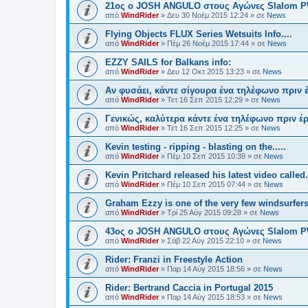
21oς ο JOSH ANGULO στους Αγώνες Slalom PW
από
WindRider
»
Δευ 30 Νοέμ 2015 12:24
» σε
News
Flying Objects FLUX Series Wetsuits Info....
από
WindRider
»
Πέμ 26 Νοέμ 2015 17:44
» σε
News
EZZY SAILS for Balkans info:
από
WindRider
»
Δευ 12 Οκτ 2015 13:23
» σε
News
Αν φυσάει, κάντε σίγουρα ένα τηλέφωνο πριν έ
από
WindRider
»
Τετ 16 Σεπ 2015 12:29
» σε
News
Γενικώς, καλύτερα κάντε ένα τηλέφωνο πριν έρ
από
WindRider
»
Τετ 16 Σεπ 2015 12:25
» σε
News
Kevin testing - ripping - blasting on the.....
από
WindRider
»
Πέμ 10 Σεπ 2015 10:39
» σε
News
Kevin Pritchard released his latest video called.
από
WindRider
»
Πέμ 10 Σεπ 2015 07:44
» σε
News
Graham Ezzy is one of the very few windsurfers
από
WindRider
»
Τρί 25 Αύγ 2015 09:28
» σε
News
43oς ο JOSH ANGULO στους Αγώνες Slalom PWA
από
WindRider
»
Σάβ 22 Αύγ 2015 22:10
» σε
News
Rider: Franzi in Freestyle Action
από
WindRider
»
Παρ 14 Αύγ 2015 18:56
» σε
News
Rider: Bertrand Caccia in Portugal 2015
από
WindRider
»
Παρ 14 Αύγ 2015 18:53
» σε
News