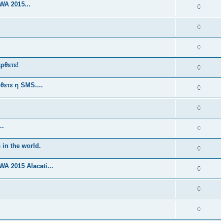
A 2015...
0
0
0
ρθετε!
0
θετε η SMS....
0
0
..
0
 in the world.
0
 2015 Alacati...
0
0
0