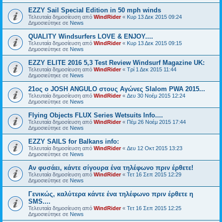
EZZY Sail Special Edition in 50 mph winds
Τελευταία δημοσίευση από
WindRider
«
Κυρ 13 Δεκ 2015 09:24
Δημοσιεύτηκε σε
News
QUALITY Windsurfers LOVE & ENJOY....
Τελευταία δημοσίευση από
WindRider
«
Κυρ 13 Δεκ 2015 09:15
Δημοσιεύτηκε σε
News
EZZY ELITE 2016 5,3 Test Review Windsurf Magazine UK:
Τελευταία δημοσίευση από
WindRider
«
Τρί 1 Δεκ 2015 11:44
Δημοσιεύτηκε σε
News
21oς ο JOSH ANGULO στους Αγώνες Slalom PWA 2015...
Τελευταία δημοσίευση από
WindRider
«
Δευ 30 Νοέμ 2015 12:24
Δημοσιεύτηκε σε
News
Flying Objects FLUX Series Wetsuits Info....
Τελευταία δημοσίευση από
WindRider
«
Πέμ 26 Νοέμ 2015 17:44
Δημοσιεύτηκε σε
News
EZZY SAILS for Balkans info:
Τελευταία δημοσίευση από
WindRider
«
Δευ 12 Οκτ 2015 13:23
Δημοσιεύτηκε σε
News
Αν φυσάει, κάντε σίγουρα ένα τηλέφωνο πριν έρθετε!
Τελευταία δημοσίευση από
WindRider
«
Τετ 16 Σεπ 2015 12:29
Δημοσιεύτηκε σε
News
Γενικώς, καλύτερα κάντε ένα τηλέφωνο πριν έρθετε η
SMS....
Τελευταία δημοσίευση από
WindRider
«
Τετ 16 Σεπ 2015 12:25
Δημοσιεύτηκε σε
News