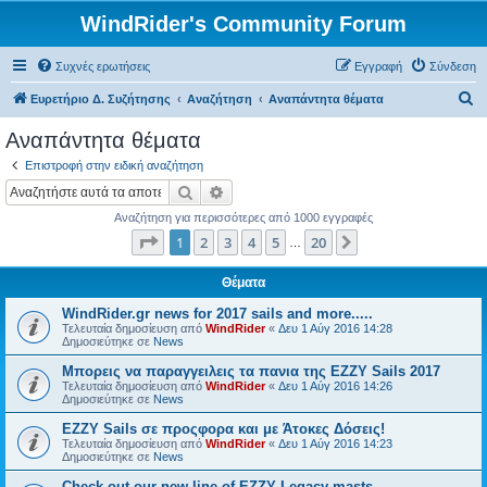
WindRider's Community Forum
Συχνές ερωτήσεις
Εγγραφή
Σύνδεση
Α
Ευρετήριο Δ. Συζήτησης
Αναζήτηση
Αναπάντητα θέματα
ν
Αναπάντητα θέματα
α
Επιστροφή στην ειδική αναζήτηση
ζ
Αναζήτηση
Ειδική αναζήτηση
ή
Αναζήτηση για περισσότερες από 1000 εγγραφές
τ
Σελίδα
1
από
20
1
2
3
4
5
20
Επόμενη
…
η
σ
Θέματα
η
WindRider.gr news for 2017 sails and more.....
Τελευταία δημοσίευση από
WindRider
«
Δευ 1 Αύγ 2016 14:28
Δημοσιεύτηκε σε
News
Mπορεις να παραγγειλεις τα πανια της EZZY Sails 2017
Τελευταία δημοσίευση από
WindRider
«
Δευ 1 Αύγ 2016 14:26
Δημοσιεύτηκε σε
News
EZZY Sails σε προςφορα και με Άτοκες Δόσεις!
Τελευταία δημοσίευση από
WindRider
«
Δευ 1 Αύγ 2016 14:23
Δημοσιεύτηκε σε
News
Check out our new line of EZZY Legacy masts.