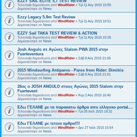
EZZY SAIL ELITE 5,7 TEST REVIEW
Τελευταία δημοσίευση από
WindRider
«
Τρί 11 Αύγ 2015 10:55
Δημοσιεύτηκε σε
News
Ezzy Legacy 5.8m Test Review
Τελευταία δημοσίευση από
WindRider
«
Τρί 11 Αύγ 2015 10:51
Δημοσιεύτηκε σε
News
EZZY Sail TAKA TEST REVIEW & ACTION
Τελευταία δημοσίευση από
WindRider
«
Τρί 11 Αύγ 2015 10:26
Δημοσιεύτηκε σε
News
Josh Angulo σε Αγώνες Slalom PWA 2015 στην
Fuerteventura
Τελευταία δημοσίευση από
WindRider
«
Σάβ 8 Αύγ 2015 21:06
Δημοσιεύτηκε σε
News
2015 Windsurfing Antiparos - Paros from Rider: Dimitris
Τελευταία δημοσίευση από
WindRider
«
Σάβ 8 Αύγ 2015 21:01
Δημοσιεύτηκε σε
News
26oς ο JOSH ANGULO στους Αγώνες 2015 Slalom στην
Fuertevent
Τελευταία δημοσίευση από
WindRider
«
Κυρ 2 Αύγ 2015 16:40
Δημοσιεύτηκε σε
News
Εδω ΓΕΛΑΝΕ με τα παρακατω άρθρα απο ελληνικο portal....
Τελευταία δημοσίευση από
WindRider
«
Τρί 28 Ιούλ 2015 18:32
Δημοσιεύτηκε σε
News
Eδω ΓΕΛΑΝΕ με τετοια αρθρα!!!!
Τελευταία δημοσίευση από
WindRider
«
Δευ 27 Ιούλ 2015 15:54
Δημοσιεύτηκε σε
News