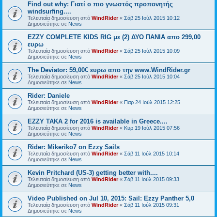
Find out why: Γιατί ο πιο γνωστός προπονητής
windsurfing....
Τελευταία δημοσίευση από
WindRider
«
Σάβ 25 Ιούλ 2015 10:12
Δημοσιεύτηκε σε
News
EZZY COMPLETE KIDS RIG με (2) ΔΥΟ ΠΑΝΙΑ απο 299,00
ευρω
Τελευταία δημοσίευση από
WindRider
«
Σάβ 25 Ιούλ 2015 10:09
Δημοσιεύτηκε σε
News
The Deviator: 59,00€ ευρω απο την www.WindRider.gr
Τελευταία δημοσίευση από
WindRider
«
Σάβ 25 Ιούλ 2015 10:04
Δημοσιεύτηκε σε
News
Rider: Daniele
Τελευταία δημοσίευση από
WindRider
«
Παρ 24 Ιούλ 2015 12:25
Δημοσιεύτηκε σε
News
EZZY TAKA 2 for 2016 is available in Greece....
Τελευταία δημοσίευση από
WindRider
«
Κυρ 19 Ιούλ 2015 07:56
Δημοσιεύτηκε σε
News
Rider: Mikeriko7 on Ezzy Sails
Τελευταία δημοσίευση από
WindRider
«
Σάβ 11 Ιούλ 2015 10:14
Δημοσιεύτηκε σε
News
Kevin Pritchard (US-3) getting better with....
Τελευταία δημοσίευση από
WindRider
«
Σάβ 11 Ιούλ 2015 09:33
Δημοσιεύτηκε σε
News
Video Published on Jul 10, 2015: Sail: Ezzy Panther 5,0
Τελευταία δημοσίευση από
WindRider
«
Σάβ 11 Ιούλ 2015 09:31
Δημοσιεύτηκε σε
News