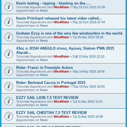
Kevin testing - ripping - blasting on the.....
Τελευταία δημοσίευση από
WindRider
«
Πέμ 10 Σεπ 2015 10:39
Δημοσιεύτηκε σε
News
Kevin Pritchard released his latest video called...
Τελευταία δημοσίευση από
WindRider
«
Πέμ 10 Σεπ 2015 07:44
Δημοσιεύτηκε σε
News
Graham Ezzy is one of the very few windsurfers in the world.
Τελευταία δημοσίευση από
WindRider
«
Τρί 25 Αύγ 2015 09:28
Δημοσιεύτηκε σε
News
43oς ο JOSH ANGULO στους Αγώνες Slalom PWA 2015
Alacati...
Τελευταία δημοσίευση από
WindRider
«
Σάβ 22 Αύγ 2015 22:10
Δημοσιεύτηκε σε
News
Rider: Franzi in Freestyle Action
Τελευταία δημοσίευση από
WindRider
«
Παρ 14 Αύγ 2015 18:56
Δημοσιεύτηκε σε
News
Rider: Bertrand Caccia in Portugal 2015
Τελευταία δημοσίευση από
WindRider
«
Παρ 14 Αύγ 2015 18:53
Δημοσιεύτηκε σε
News
EZZY SAIL LION 7,5 TEST REVIEW
Τελευταία δημοσίευση από
WindRider
«
Τρί 11 Αύγ 2015 11:01
Δημοσιεύτηκε σε
News
EZZY SAIL CHEETAH 7,5 TEST REVIEW
Τελευταία δημοσίευση από
WindRider
«
Τρί 11 Αύγ 2015 10:58
Δημοσιεύτηκε σε
News