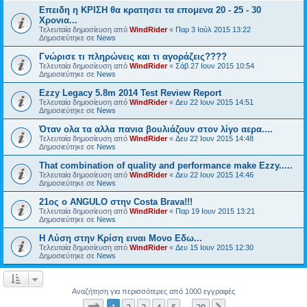
Επειδη η ΚΡΙΣΗ θα κρατησει τα επομενα 20 - 25 - 30
Χρονια...
Τελευταία δημοσίευση από
WindRider
«
Παρ 3 Ιούλ 2015 13:22
Δημοσιεύτηκε σε
News
Γνώρισε τι πληρώνεις και τι αγοράζεις????
Τελευταία δημοσίευση από
WindRider
«
Σάβ 27 Ιουν 2015 10:54
Δημοσιεύτηκε σε
News
Ezzy Legacy 5.8m 2014 Test Review Report
Τελευταία δημοσίευση από
WindRider
«
Δευ 22 Ιουν 2015 14:51
Δημοσιεύτηκε σε
News
Όταν ολα τα αλλα πανια βουλιάζουν στον λίγο αερα....
Τελευταία δημοσίευση από
WindRider
«
Δευ 22 Ιουν 2015 14:48
Δημοσιεύτηκε σε
News
That combination of quality and performance make Ezzy.....
Τελευταία δημοσίευση από
WindRider
«
Δευ 22 Ιουν 2015 14:46
Δημοσιεύτηκε σε
News
21ος o ANGULO στην Costa Brava!!!
Τελευταία δημοσίευση από
WindRider
«
Παρ 19 Ιουν 2015 13:21
Δημοσιεύτηκε σε
News
Η Λύση στην Κρίση ειναι Μονο Εδω...
Τελευταία δημοσίευση από
WindRider
«
Δευ 15 Ιουν 2015 12:30
Δημοσιεύτηκε σε
News
Αναζήτηση για περισσότερες από 1000 εγγραφές
Σελίδα
1
από
20
1
2
3
4
5
20
…