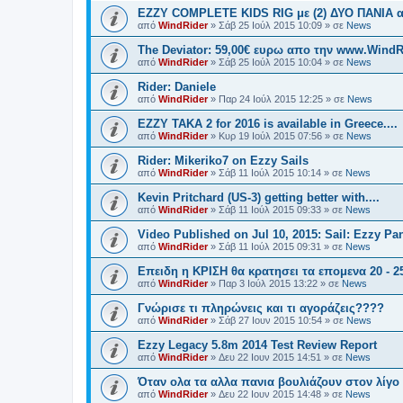
EZZY COMPLETE KIDS RIG με (2) ΔΥΟ ΠΑΝΙΑ α
από
WindRider
»
Σάβ 25 Ιούλ 2015 10:09
» σε
News
The Deviator: 59,00€ ευρω απο την www.WindR
από
WindRider
»
Σάβ 25 Ιούλ 2015 10:04
» σε
News
Rider: Daniele
από
WindRider
»
Παρ 24 Ιούλ 2015 12:25
» σε
News
EZZY TAKA 2 for 2016 is available in Greece....
από
WindRider
»
Κυρ 19 Ιούλ 2015 07:56
» σε
News
Rider: Mikeriko7 on Ezzy Sails
από
WindRider
»
Σάβ 11 Ιούλ 2015 10:14
» σε
News
Kevin Pritchard (US-3) getting better with....
από
WindRider
»
Σάβ 11 Ιούλ 2015 09:33
» σε
News
Video Published on Jul 10, 2015: Sail: Ezzy Pan
από
WindRider
»
Σάβ 11 Ιούλ 2015 09:31
» σε
News
Επειδη η ΚΡΙΣΗ θα κρατησει τα επομενα 20 - 25 
από
WindRider
»
Παρ 3 Ιούλ 2015 13:22
» σε
News
Γνώρισε τι πληρώνεις και τι αγοράζεις????
από
WindRider
»
Σάβ 27 Ιουν 2015 10:54
» σε
News
Ezzy Legacy 5.8m 2014 Test Review Report
από
WindRider
»
Δευ 22 Ιουν 2015 14:51
» σε
News
Όταν ολα τα αλλα πανια βουλιάζουν στον λίγο 
από
WindRider
»
Δευ 22 Ιουν 2015 14:48
» σε
News