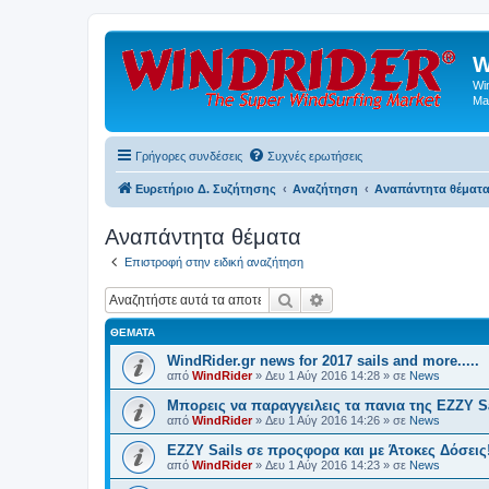
W
Wi
Ma
Γρήγορες συνδέσεις
Συχνές ερωτήσεις
Ευρετήριο Δ. Συζήτησης
Αναζήτηση
Αναπάντητα θέματ
Αναπάντητα θέματα
Επιστροφή στην ειδική αναζήτηση
Αναζήτηση
Ειδική αναζήτηση
ΘΈΜΑΤΑ
WindRider.gr news for 2017 sails and more.....
από
WindRider
»
Δευ 1 Αύγ 2016 14:28
» σε
News
Mπορεις να παραγγειλεις τα πανια της EZZY Sa
από
WindRider
»
Δευ 1 Αύγ 2016 14:26
» σε
News
EZZY Sails σε προςφορα και με Άτοκες Δόσεις
από
WindRider
»
Δευ 1 Αύγ 2016 14:23
» σε
News