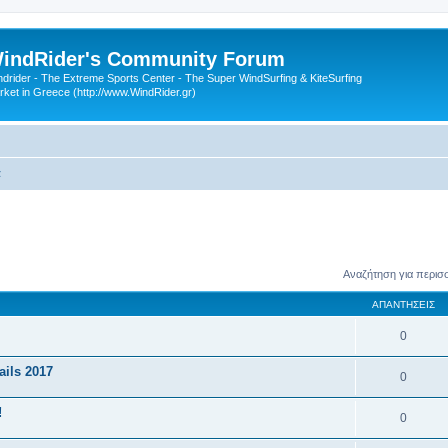
indRider's Community Forum
ndrider - The Extreme Sports Center - The Super WindSurfing & KiteSurfing
rket in Greece (http://www.WindRider.gr)
α
Αναζήτηση για περισ
ΑΠΑΝΤΉΣΕΙΣ
0
ils 2017
0
!
0