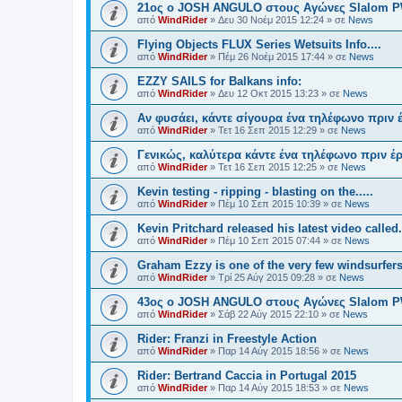
21oς ο JOSH ANGULO στους Αγώνες Slalom PW
από
WindRider
»
Δευ 30 Νοέμ 2015 12:24
» σε
News
Flying Objects FLUX Series Wetsuits Info....
από
WindRider
»
Πέμ 26 Νοέμ 2015 17:44
» σε
News
EZZY SAILS for Balkans info:
από
WindRider
»
Δευ 12 Οκτ 2015 13:23
» σε
News
Αν φυσάει, κάντε σίγουρα ένα τηλέφωνο πριν έ
από
WindRider
»
Τετ 16 Σεπ 2015 12:29
» σε
News
Γενικώς, καλύτερα κάντε ένα τηλέφωνο πριν έρ
από
WindRider
»
Τετ 16 Σεπ 2015 12:25
» σε
News
Kevin testing - ripping - blasting on the.....
από
WindRider
»
Πέμ 10 Σεπ 2015 10:39
» σε
News
Kevin Pritchard released his latest video called.
από
WindRider
»
Πέμ 10 Σεπ 2015 07:44
» σε
News
Graham Ezzy is one of the very few windsurfers
από
WindRider
»
Τρί 25 Αύγ 2015 09:28
» σε
News
43oς ο JOSH ANGULO στους Αγώνες Slalom PWA
από
WindRider
»
Σάβ 22 Αύγ 2015 22:10
» σε
News
Rider: Franzi in Freestyle Action
από
WindRider
»
Παρ 14 Αύγ 2015 18:56
» σε
News
Rider: Bertrand Caccia in Portugal 2015
από
WindRider
»
Παρ 14 Αύγ 2015 18:53
» σε
News