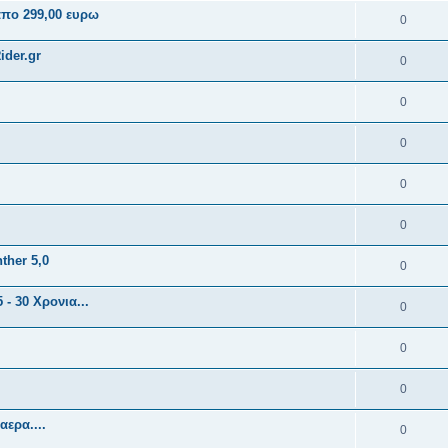
πο 299,00 ευρω
0
ider.gr
0
0
0
0
0
ther 5,0
0
- 30 Χρονια...
0
0
0
αερα....
0