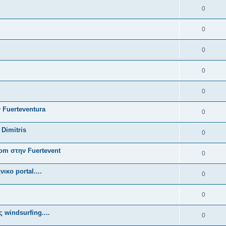
0
0
0
0
0
 Fuerteventura
0
 Dimitris
0
om στην Fuertevent
0
κο portal....
0
0
 windsurfing....
0