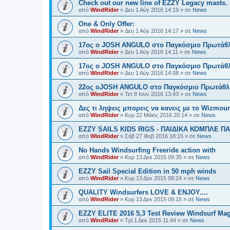
Check out our new line of EZZY Legacy masts.
από
WindRider
»
Δευ 1 Αύγ 2016 14:19
» σε
News
One & Only Offer:
από
WindRider
»
Δευ 1 Αύγ 2016 14:17
» σε
News
17ος ο JOSH ANGULO στο Παγκόσμιο Πρωτάθλη
από
WindRider
»
Δευ 1 Αύγ 2016 14:11
» σε
News
17ος ο JOSH ANGULO στο Παγκόσμιο Πρωτάθλη
από
WindRider
»
Δευ 1 Αύγ 2016 14:08
» σε
News
22ος οJOSH ANGULO στο Παγκόσμιο Πρωτάθλη
από
WindRider
»
Τετ 8 Ιουν 2016 13:43
» σε
News
Δες τι ληψεις μπορεις να κανεις με το Wizmount
από
WindRider
»
Κυρ 22 Μάιος 2016 20:14
» σε
News
EZZY SAILS KIDS RIGS - ΠΑΙΔΙΚΑ ΚΟΜΠΛΕ Π
από
WindRider
»
Σάβ 27 Φεβ 2016 18:15
» σε
News
No Hands Windsurfing Freeride action with
από
WindRider
»
Κυρ 13 Δεκ 2015 09:35
» σε
News
EZZY Sail Special Edition in 50 mph winds
από
WindRider
»
Κυρ 13 Δεκ 2015 09:24
» σε
News
QUALITY Windsurfers LOVE & ENJOY....
από
WindRider
»
Κυρ 13 Δεκ 2015 09:15
» σε
News
EZZY ELITE 2016 5,3 Test Review Windsurf Ma
από
WindRider
»
Τρί 1 Δεκ 2015 11:44
» σε
News