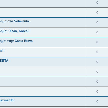
0
0
μα στο Sotavento..
0
μα: Ulsan, Korea!
0
μα στην Costa Brava
0
!!!
0
ΑΚΕΤΑ
0
0
0
0
gazine UK:
0