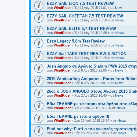
EZZY SAIL LION 7,5 TEST REVIEW
από
WindRider
»
Τρί 11 Αύγ 2015 11:01
» σε
News
EZZY SAIL CHEETAH 7,5 TEST REVIEW
από
WindRider
»
Τρί 11 Αύγ 2015 10:58
» σε
News
EZZY SAIL ELITE 5,7 TEST REVIEW
από
WindRider
»
Τρί 11 Αύγ 2015 10:55
» σε
News
Ezzy Legacy 5.8m Test Review
από
WindRider
»
Τρί 11 Αύγ 2015 10:51
» σε
News
EZZY Sail TAKA TEST REVIEW & ACTION
από
WindRider
»
Τρί 11 Αύγ 2015 10:26
» σε
News
Josh Angulo σε Αγώνες Slalom PWA 2015 στην
από
WindRider
»
Σάβ 8 Αύγ 2015 21:06
» σε
News
2015 Windsurfing Antiparos - Paros from Rider:
από
WindRider
»
Σάβ 8 Αύγ 2015 21:01
» σε
News
26oς ο JOSH ANGULO στους Αγώνες 2015 Slal
από
WindRider
»
Κυρ 2 Αύγ 2015 16:40
» σε
News
Εδω ΓΕΛΑΝΕ με τα παρακατω άρθρα απο ελληνι
από
WindRider
»
Τρί 28 Ιούλ 2015 18:32
» σε
News
Eδω ΓΕΛΑΝΕ με τετοια αρθρα!!!!
από
WindRider
»
Δευ 27 Ιούλ 2015 15:54
» σε
News
Find out why: Γιατί ο πιο γνωστός προπονητής
από
WindRider
»
Σάβ 25 Ιούλ 2015 10:12
» σε
News