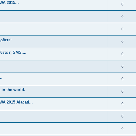
A 2015...
0
0
0
ρθετε!
0
θετε η SMS....
0
0
..
0
 in the world.
0
 2015 Alacati...
0
0
0