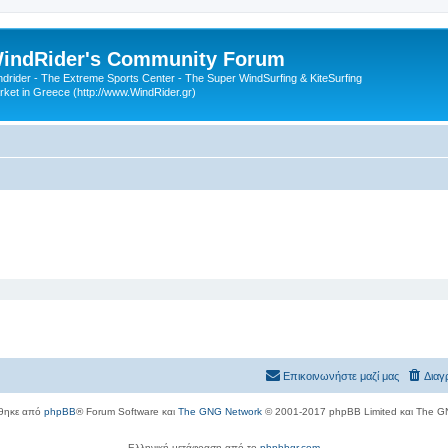
indRider's Community Forum
ndrider - The Extreme Sports Center - The Super WindSurfing & KiteSurfing
rket in Greece (http://www.WindRider.gr)
Επικοινωνήστε μαζί μας
Διαγ
θηκε από
phpBB
® Forum Software και
The GNG Network
© 2001-2017 phpBB Limited και The G
Ελληνική μετάφραση από το
phpbbgr.com