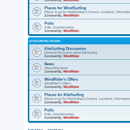
Συντονιστής:
WindRider
Places for WindSurfing
Places to go for WindSurfing in Greece. Locations, Informati
Συντονιστής:
WindRider
Polls
Polls, Questionnaires
Συντονιστής:
WindRider
KITESURFING BOARD
KiteSurfing Discussion
General Discussion about KiteSurfing
Συντονιστής:
WindRider
News
Kitesurfing News
Συντονιστής:
WindRider
WindRider's Offers
WindRider's Offers
Συντονιστής:
WindRider
Places for KiteSurfing
Places to go for KiteSurfing in Greece. Locations, Informati
Συντονιστής:
WindRider
Polls
Polls, Questionnaires
Συντονιστής:
WindRider