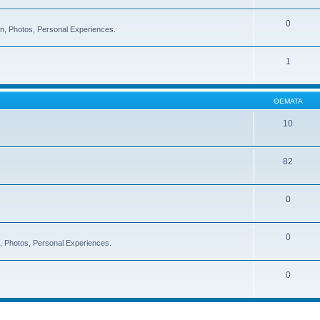
0
on, Photos, Personal Experiences.
1
ΘΈΜΑΤΑ
10
82
0
0
on, Photos, Personal Experiences.
0