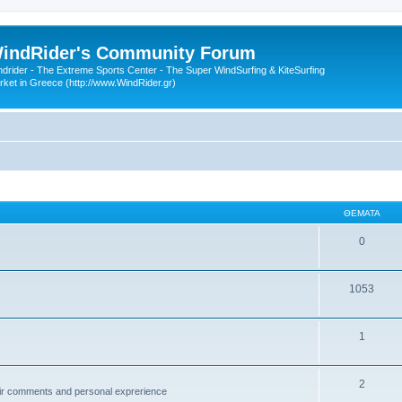
indRider's Community Forum
ndrider - The Extreme Sports Center - The Super WindSurfing & KiteSurfing
rket in Greece (http://www.WindRider.gr)
ΘΈΜΑΤΑ
0
1053
1
2
ir comments and personal exprerience