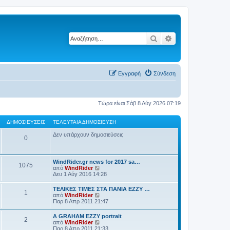
Αναζήτηση
Ειδική αναζήτηση
Εγγραφή
Σύνδεση
Τώρα είναι Σάβ 8 Αύγ 2026 07:19
ΔΗΜΟΣΙΕΎΣΕΙΣ
ΤΕΛΕΥΤΑΊΑ ΔΗΜΟΣΊΕΥΣΗ
Δεν υπάρχουν δημοσιεύσεις
0
WindRider.gr news for 2017 sa…
1075
Π
από
WindRider
ρ
Δευ 1 Αύγ 2016 14:28
ο
β
TEΛΙΚΕΣ ΤΙΜΕΣ ΣΤΑ ΠΑΝΙΑ EZZY …
1
ο
Π
από
WindRider
λ
ρ
Παρ 8 Απρ 2011 21:47
ή
ο
τ
β
A GRAHAM EZZY portrait
η
2
ο
Π
από
WindRider
ς
λ
ρ
Παρ 8 Απρ 2011 21:33
τ