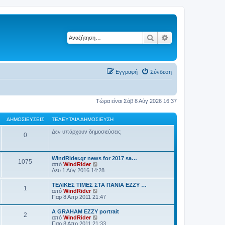
Αναζήτηση
Ειδική αναζήτηση
Εγγραφή
Σύνδεση
Τώρα είναι Σάβ 8 Αύγ 2026 16:37
ΔΗΜΟΣΙΕΎΣΕΙΣ
ΤΕΛΕΥΤΑΊΑ ΔΗΜΟΣΊΕΥΣΗ
Δεν υπάρχουν δημοσιεύσεις
0
WindRider.gr news for 2017 sa…
1075
Π
από
WindRider
ρ
Δευ 1 Αύγ 2016 14:28
ο
β
TEΛΙΚΕΣ ΤΙΜΕΣ ΣΤΑ ΠΑΝΙΑ EZZY …
1
ο
Π
από
WindRider
λ
ρ
Παρ 8 Απρ 2011 21:47
ή
ο
τ
β
A GRAHAM EZZY portrait
η
2
ο
Π
από
WindRider
ς
λ
ρ
Παρ 8 Απρ 2011 21:33
τ