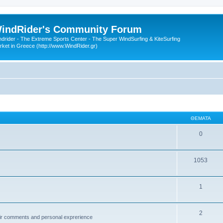
indRider's Community Forum
ndrider - The Extreme Sports Center - The Super WindSurfing & KiteSurfing
rket in Greece (http://www.WindRider.gr)
ΘΈΜΑΤΑ
0
1053
1
2
ir comments and personal exprerience