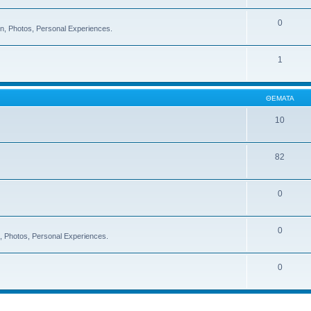
0
on, Photos, Personal Experiences.
1
ΘΈΜΑΤΑ
10
82
0
0
on, Photos, Personal Experiences.
0