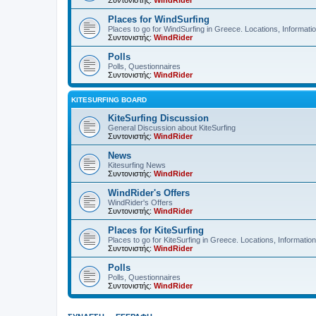
Συντονιστής:
WindRider
Places for WindSurfing
Places to go for WindSurfing in Greece. Locations, Informati
Συντονιστής:
WindRider
Polls
Polls, Questionnaires
Συντονιστής:
WindRider
KITESURFING BOARD
KiteSurfing Discussion
General Discussion about KiteSurfing
Συντονιστής:
WindRider
News
Kitesurfing News
Συντονιστής:
WindRider
WindRider's Offers
WindRider's Offers
Συντονιστής:
WindRider
Places for KiteSurfing
Places to go for KiteSurfing in Greece. Locations, Informati
Συντονιστής:
WindRider
Polls
Polls, Questionnaires
Συντονιστής:
WindRider