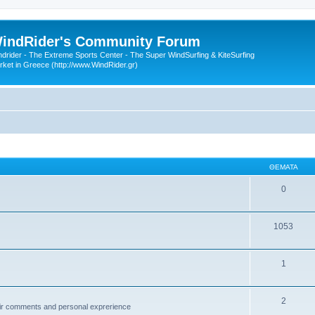
indRider's Community Forum
ndrider - The Extreme Sports Center - The Super WindSurfing & KiteSurfing
rket in Greece (http://www.WindRider.gr)
ΘΈΜΑΤΑ
0
1053
1
2
ir comments and personal exprerience