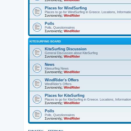
Συντονιστής:
WindRider
Places for WindSurfing
Places to go for WindSurfing in Greece. Locations, Informati
Συντονιστής:
WindRider
Polls
Polls, Questionnaires
Συντονιστής:
WindRider
KITESURFING BOARD
KiteSurfing Discussion
General Discussion about KiteSurfing
Συντονιστής:
WindRider
News
Kitesurfing News
Συντονιστής:
WindRider
WindRider's Offers
WindRider's Offers
Συντονιστής:
WindRider
Places for KiteSurfing
Places to go for KiteSurfing in Greece. Locations, Informati
Συντονιστής:
WindRider
Polls
Polls, Questionnaires
Συντονιστής:
WindRider