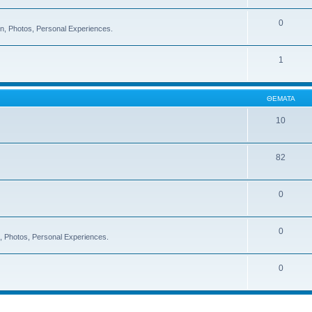
0
on, Photos, Personal Experiences.
1
ΘΈΜΑΤΑ
10
82
0
0
on, Photos, Personal Experiences.
0