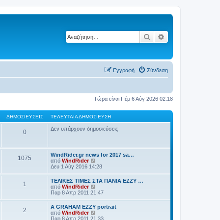
Αναζήτηση
Ειδική αναζήτηση
Εγγραφή
Σύνδεση
Τώρα είναι Πέμ 6 Αύγ 2026 02:18
ΔΗΜΟΣΙΕΎΣΕΙΣ
ΤΕΛΕΥΤΑΊΑ ΔΗΜΟΣΊΕΥΣΗ
Δεν υπάρχουν δημοσιεύσεις
0
WindRider.gr news for 2017 sa…
1075
Π
από
WindRider
ρ
Δευ 1 Αύγ 2016 14:28
ο
β
TEΛΙΚΕΣ ΤΙΜΕΣ ΣΤΑ ΠΑΝΙΑ EZZY …
1
ο
Π
από
WindRider
λ
ρ
Παρ 8 Απρ 2011 21:47
ή
ο
τ
β
A GRAHAM EZZY portrait
η
2
ο
Π
από
WindRider
ς
λ
ρ
Παρ 8 Απρ 2011 21:33
τ