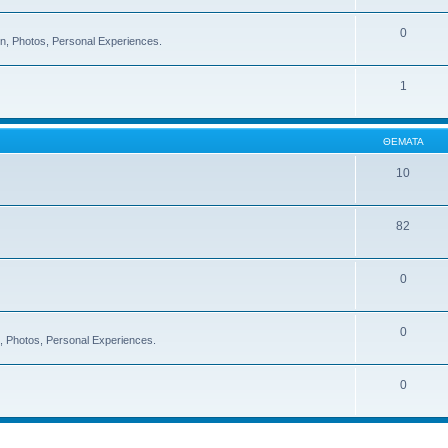
0
on, Photos, Personal Experiences.
1
ΘΈΜΑΤΑ
10
82
0
0
on, Photos, Personal Experiences.
0