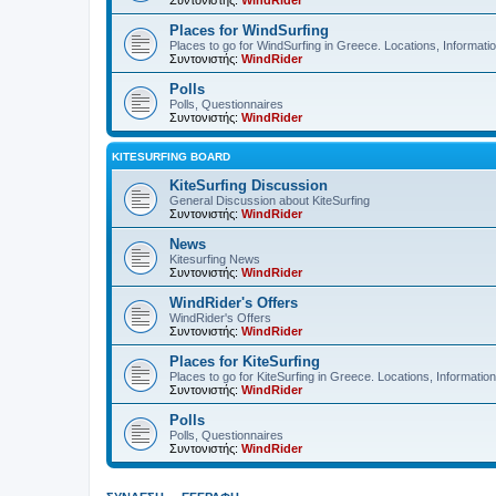
Συντονιστής:
WindRider
Places for WindSurfing
Places to go for WindSurfing in Greece. Locations, Informati
Συντονιστής:
WindRider
Polls
Polls, Questionnaires
Συντονιστής:
WindRider
KITESURFING BOARD
KiteSurfing Discussion
General Discussion about KiteSurfing
Συντονιστής:
WindRider
News
Kitesurfing News
Συντονιστής:
WindRider
WindRider's Offers
WindRider's Offers
Συντονιστής:
WindRider
Places for KiteSurfing
Places to go for KiteSurfing in Greece. Locations, Informati
Συντονιστής:
WindRider
Polls
Polls, Questionnaires
Συντονιστής:
WindRider