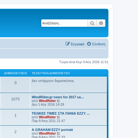
Αναζήτηση
Ειδική αναζήτηση
Εγγραφή
Σύνδεση
Τώρα είναι Κυρ 9 Αύγ 2026 11:51
ΔΗΜΟΣΙΕΎΣΕΙΣ
ΤΕΛΕΥΤΑΊΑ ΔΗΜΟΣΊΕΥΣΗ
Δεν υπάρχουν δημοσιεύσεις
0
WindRider.gr news for 2017 sa…
1075
Π
από
WindRider
ρ
Δευ 1 Αύγ 2016 14:28
ο
β
TEΛΙΚΕΣ ΤΙΜΕΣ ΣΤΑ ΠΑΝΙΑ EZZY …
1
ο
Π
από
WindRider
λ
ρ
Παρ 8 Απρ 2011 21:47
ή
ο
τ
β
A GRAHAM EZZY portrait
η
2
ο
Π
από
WindRider
ς
λ
ρ
Παρ 8 Απρ 2011 21:33
τ