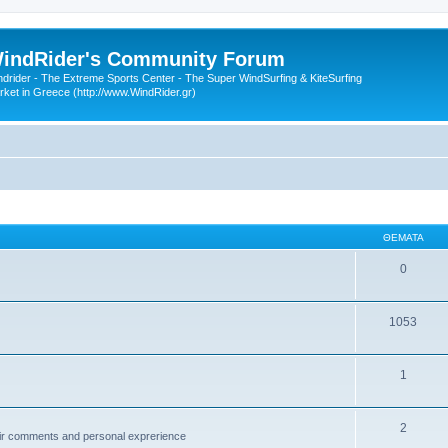
indRider's Community Forum
ndrider - The Extreme Sports Center - The Super WindSurfing & KiteSurfing
rket in Greece (http://www.WindRider.gr)
ΘΈΜΑΤΑ
0
1053
1
2
ir comments and personal exprerience