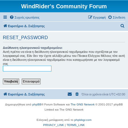
WindRider's Community Forum
Συχνές ερωτήσεις
Εγγραφή
Σύνδεση
Α
Ευρετήριο Δ. Συζήτησης
ν
RESET_PASSWORD
α
ζ
Διεύθυνση ηλεκτρονικού ταχυδρομείου:
Αυτή πρέπει να είναι η διεύθυνση ηλεκτρονικού ταχυδρομείου που σχετίζεται με τον
ή
λογαριασμό σας. Εάν δεν την έχετε αλλάξει μέσω του Πίνακα Ελέγχου Μέλους τότε αυτή
είναι η διεύθυνση ηλεκτρονικού ταχυδρομείου που καταχωρήσατε με τον λογαριασμό
τ
σας
η
σ
η
Ευρετήριο Δ. Συζήτησης
Όλοι οι χρόνοι είναι
UTC+02:00
Δημιουργήθηκε από
phpBB
® Forum Software και
The GNG Network
© 2001-2017 phpBB
Limited και The GNG Network
Ελληνική μετάφραση από το
phpbbgr.com
PRIVACY_LINK
|
TERMS_LINK