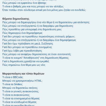
Πώς μπορώ να εμφανίσω ένα άβαταρ;
Τι είναι ο βαθμός μου και πώς μπορώ να τον αλλάξω;
Όταν πατάω στον σύνδεσμο email για ένα μέλος μου ζητάει να συνδεθώ;
Θέματα δημοσίευσης
Πώς μπορώ να δημιουργήσω ένα νέο θέμα ή να δημοσιεύσω μια απάντηση;
Πώς μπορώ να επεξεργαστώ ή να διαγράψω μια δημοσίευση;
Πώς προσθέτω μια υπογραφή στη δημοσίευση μου;
Πώς δημιουργώ ένα δημοψήφισμα;
Γιατί δεν μπορώ να προσθέσω περισσότερες επιλογές ψήφων;
Πώς μπορώ να επεξεργαστώ ή να διαγράψω ένα δημοψήφισμα;
Γιατί δεν έχω πρόσβαση σε μια Δ. Συζήτηση;
Γιατί δεν μπορώ να προσθέσω συνημμένα;
Γιατί έχω λάβει μια προειδοποίηση;
Πώς μπορώ να αναφέρω δημοσιεύσεις σε έναν συντονιστή;
Τι είναι το κουμπί “Αποθήκευση” στη δημοσίευση θέματος;
Γιατί η δημοσίευση χρειάζεται να εγκριθεί;
Πώς σημειώνω ένα θέμα μου ως νέο;
Μορφοποίηση και τύποι θεμάτων
Τι είναι ο BBCode;
Μπορώ να χρησιμοποιήσω HTML;
Τι είναι τα Smilies;
Μπορώ να δημοσιεύω εικόνες;
Τι είναι οι γενικές ανακοινώσεις;
Τι είναι οι ανακοινώσεις;
Τι είναι τα επισημασμένα θέματα;
Τι είναι τα κλειδωμένα θέματα;
Τι είναι τα εικονίδια θεμάτων;