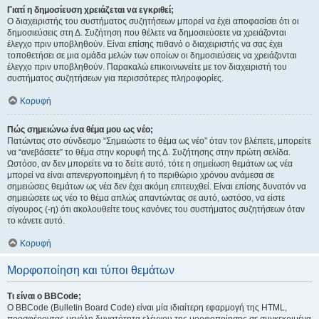
Γιατί η δημοσίευση χρειάζεται να εγκριθεί;
Ο διαχειριστής του συστήματος συζητήσεων μπορεί να έχει αποφασίσει ότι οι
δημοσιεύσεις στη Δ. Συζήτηση που θέλετε να δημοσιεύσετε να χρειάζονται
έλεγχο πριν υποβληθούν. Είναι επίσης πιθανό ο διαχειριστής να σας έχει
τοποθετήσει σε μια ομάδα μελών των οποίων οι δημοσιεύσεις να χρειάζονται
έλεγχο πριν υποβληθούν. Παρακαλώ επικοινωνείτε με τον διαχειριστή του
συστήματος συζητήσεων για περισσότερες πληροφορίες.
Κορυφή
Πώς σημειώνω ένα θέμα μου ως νέο;
Πατώντας στο σύνδεσμο “Σημειώστε το θέμα ως νέο” όταν τον βλέπετε, μπορείτε
να “ανεβάσετε” το θέμα στην κορυφή της Δ. Συζήτησης στην πρώτη σελίδα.
Ωστόσο, αν δεν μπορείτε να το δείτε αυτό, τότε η σημείωση θεμάτων ως νέα
μπορεί να είναι απενεργοποιημένη ή το περιθώριο χρόνου ανάμεσα σε
σημειώσεις θεμάτων ως νέα δεν έχει ακόμη επιτευχθεί. Είναι επίσης δυνατόν να
σημειώσετε ως νέο το θέμα απλώς απαντώντας σε αυτό, ωστόσο, να είστε
σίγουρος (-η) ότι ακολουθείτε τους κανόνες του συστήματος συζητήσεων όταν
το κάνετε αυτό.
Κορυφή
Μορφοποίηση και τύποι θεμάτων
Τι είναι ο BBCode;
Ο BBCode (Bulletin Board Code) είναι μία ιδιαίτερη εφαρμογή της HTML,