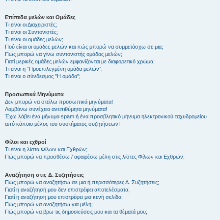
Επίπεδα μελών και Ομάδες
Τι είναι οι Διαχειριστές;
Τι είναι οι Συντονιστές;
Τι είναι οι ομάδες μελών;
Πού είναι οι ομάδες μελών και πώς μπορώ να συμμετάσχω σε μια;
Πώς μπορώ να γίνω συντονιστής ομάδας μελών;
Γιατί μερικές ομάδες μελών εμφανίζονται με διαφορετικό χρώμα;
Τι είναι η “Προεπιλεγμένη ομάδα μελών”;
Τι είναι ο σύνδεσμος "Η ομάδα”;
Προσωπικά Μηνύματα
Δεν μπορώ να στείλω προσωπικά μηνύματα!
Λαμβάνω συνέχεια ανεπιθύμητα μηνύματα!
Έχω λάβει ένα μήνυμα spam ή ένα προσβλητικό μήνυμα ηλεκτρονικού ταχυδρομείου
από κάποιο μέλος του συστήματος συζητήσεων!
Φίλοι και εχθροί
Τι είναι η λίστα Φίλων και Εχθρών;
Πώς μπορώ να προσθέσω / αφαιρέσω μέλη στις λίστες Φίλων και Εχθρών;
Αναζήτηση στις Δ. Συζητήσεις
Πώς μπορώ να αναζητήσω σε μια ή περισσότερες Δ. Συζητήσεις;
Γιατί η αναζήτησή μου δεν επιστρέφει αποτελέσματα;
Γιατί η αναζήτηση μου επιστρέφει μια κενή σελίδα;
Πώς μπορώ να αναζητήσω για μέλη;
Πώς μπορώ να βρω τις δημοσιεύσεις μου και τα θέματά μου;