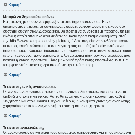
Κορυφή
Μπορώ να δημοσιεύω εικόνες;
Ναι, εικόνες μπορούν να εμφανίζονται στις δημοσιεύσεις σας. Εάν ο
διαχειριστής επιτρέπει τα συνημμένα, μπορείτε να φορτώσετε την εικόνα στο
σύστημα συζητήσεων. Διαφορετικά, θα πρέπει να συνδέσετε με παραπομπή μία
εικόνα η οποία αποθηκεύεται σε έναν δημόσια προσβάσιμο διακομιστή ιστού,
π.χ. http://www.example.com/my-picture.gif. Δεν μπορείτε να συνδέσετε εικόνες
οι οποίες αποθηκεύονται στο υπολογιστή σας τοπικά (εκτός εάν αυτός είναι
δημόσια προσπελάσιμος διακομιστής) ή εικόνες που είναι αποθηκευμένες πίσω
από μηχανισμούς πιστοποίησης, π.χ. λογαριασμοί ηλεκτρονικού ταχυδρομείου
hotmail ή yahoo, προστατευμένες με κωδικό πρόσβασης ιστοσελίδες, κλπ. Για
να εμφανιστεί η εικόνα χρησιμοποιήστε την ετικέτα [img].
Κορυφή
Τι είναι οι γενικές ανακοινώσεις;
Οι γενικές ανακοινώσεις περιέχουν σημαντικές πληροφορίες και πρέπει να τις
διαβάζετε όποτε είναι εφικτό. Αυτές θα εμφανίζονται στην κορυφή της κάθε Δ.
Συζήτησης και στον Πίνακα Ελέγχου Μέλους. Δικαιώματα γενικής ανακοίνωσης
χορηγούνται από τον διαχειριστή του συστήματος συζητήσεων.
Κορυφή
Τι είναι οι ανακοινώσεις;
Οι ανακοινώσεις συχνά περιέχουν σημαντικές πληροφορίες για τη συγκεκριμένη