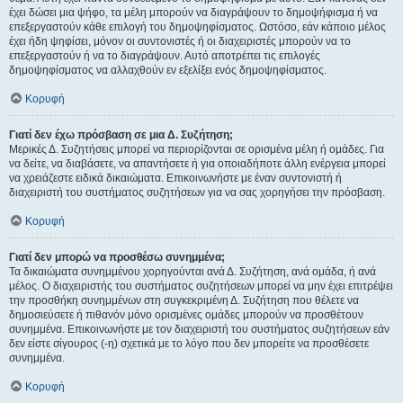
έχει δώσει μια ψήφο, τα μέλη μπορούν να διαγράψουν το δημοψήφισμα ή να
επεξεργαστούν κάθε επιλογή του δημοψηφίσματος. Ωστόσο, εάν κάποιο μέλος
έχει ήδη ψηφίσει, μόνον οι συντονιστές ή οι διαχειριστές μπορούν να το
επεξεργαστούν ή να το διαγράψουν. Αυτό αποτρέπει τις επιλογές
δημοψηφίσματος να αλλαχθούν εν εξελίξει ενός δημοψηφίσματος.
Κορυφή
Γιατί δεν έχω πρόσβαση σε μια Δ. Συζήτηση;
Μερικές Δ. Συζητήσεις μπορεί να περιορίζονται σε ορισμένα μέλη ή ομάδες. Για
να δείτε, να διαβάσετε, να απαντήσετε ή για οποιαδήποτε άλλη ενέργεια μπορεί
να χρειάζεστε ειδικά δικαιώματα. Επικοινωνήστε με έναν συντονιστή ή
διαχειριστή του συστήματος συζητήσεων για να σας χορηγήσει την πρόσβαση.
Κορυφή
Γιατί δεν μπορώ να προσθέσω συνημμένα;
Τα δικαιώματα συνημμένου χορηγούνται ανά Δ. Συζήτηση, ανά ομάδα, ή ανά
μέλος. Ο διαχειριστής του συστήματος συζητήσεων μπορεί να μην έχει επιτρέψει
την προσθήκη συνημμένων στη συγκεκριμένη Δ. Συζήτηση που θέλετε να
δημοσιεύσετε ή πιθανόν μόνο ορισμένες ομάδες μπορούν να προσθέτουν
συνημμένα. Επικοινωνήστε με τον διαχειριστή του συστήματος συζητήσεων εάν
δεν είστε σίγουρος (-η) σχετικά με το λόγο που δεν μπορείτε να προσθέσετε
συνημμένα.
Κορυφή