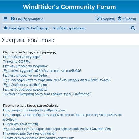
WindRider's Community Forum
Συχνές ερωτήσεις
Εγγραφή
Σύνδεση
Α
Ευρετήριο Δ. Συζήτησης
Συνήθεις ερωτήσεις
ν
Συνήθεις ερωτήσεις
α
ζ
Θέματα σύνδεσης και εγγραφής
Γιατί πρέπει να εγγραφώ;
ή
Τι είναι το COPPA;
τ
Γιατί δεν μπορώ να εγγραφώ;
Έχω κάνει εγγραφή, αλλά δεν μπορώ να συνδεθώ!
η
Γιατί δεν μπορώ να συνδεθώ;
Έχω εγγραφεί κατά το παρελθόν αλλά δεν μπορώ να συνδεθώ πλέον!
σ
Έχω ξεχάσει τον κωδικό μου!
η
Γιατί αποσυνδέομαι αυτόματα;
Τι κάνει η “Διαγραφή όλων των cookies της Δ. Συζήτησης”;
Προτιμήσεις μέλους και ρυθμίσεις
Πώς μπορώ να αλλάξω τις ρυθμίσεις μου;
Πώς μπορώ να αποτρέψω την εμφάνιση του ονόματος μου στη λίστα μελών σε
σύνδεση;
Η ώρα δεν είναι σωστή!
Έχω αλλάξει τη ζώνη ώρας και η ώρα εξακολουθεί να είναι λανθασμένη!
Η γλώσσα μου δεν είναι στη λίστα!
Τι είναι οι εικόνες δίπλα στο όνομα χρήστη μου;