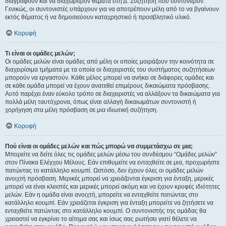
διαγράφουν και να διαχωρίζουν θέματα στη Δ. Συζήτηση που συντονίζουν.
Γενικώς, οι συντονιστές υπάρχουν για να αποτρέπουν μέλη από το να βγαίνουν
εκτός θέματος ή να δημοσιεύουν καταχρηστικό ή προσβλητικό υλικό.
Κορυφή
Τι είναι οι ομάδες μελών;
Οι ομάδες μελών είναι ομάδες από μέλη οι οποίες μοιράζουν την κοινότητα σε
διαχειρίσιμα τμήματα με τα οποία οι διαχειριστές του συστήματος συζητήσεων
μπορούν να εργαστούν. Κάθε μέλος μπορεί να ανήκει σε διάφορες ομάδες και
σε κάθε ομάδα μπορεί να έχουν ανατεθεί επιμέρους δικαιώματα πρόσβασης.
Αυτό παρέχει έναν εύκολο τρόπο σε διαχειριστές να αλλάξουν τα δικαιώματα για
πολλά μέλη ταυτόχρονα, όπως είναι αλλαγή δικαιωμάτων συντονιστή ή
χορήγηση στα μέλη πρόσβαση σε μια ιδιωτική συζήτηση.
Κορυφή
Πού είναι οι ομάδες μελών και πώς μπορώ να συμμετάσχω σε μια;
Μπορείτε να δείτε όλες τις ομάδες μελών μέσω του συνδέσμου “Ομάδες μελών”
στον Πίνακα Ελέγχου Μέλους. Εάν επιθυμείτε να ενταχθείτε σε μια, προχωρήστε
πατώντας το κατάλληλο κουμπί. Ωστόσο, δεν έχουν όλες οι ομάδες μελών
ανοιχτή πρόσβαση. Μερικές μπορεί να χρειάζονται έγκριση για ένταξη, μερικές
μπορεί να είναι κλειστές και μερικές μπορεί ακόμη και να έχουν κρυφές ιδιότητες
μελών. Εάν η ομάδα είναι ανοιχτή, μπορείτε να ενταχθείτε πατώντας στο
κατάλληλο κουμπί. Εάν χρειάζεται έγκριση για ένταξη μπορείτε να ζητήσετε να
ενταχθείτε πατώντας στο κατάλληλο κουμπί. Ο συντονιστής της ομάδας θα
χρειαστεί να εγκρίνει το αίτημα σας και ίσως σας ρωτήσει γιατί θέλετε να