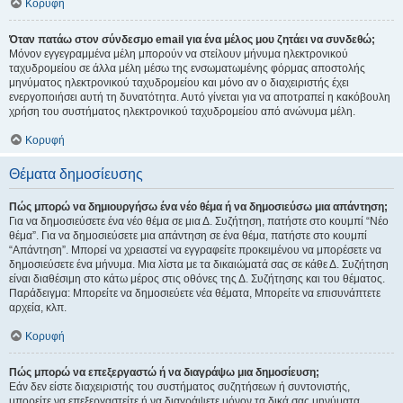
Κορυφή
Όταν πατάω στον σύνδεσμο email για ένα μέλος μου ζητάει να συνδεθώ;
Μόνον εγγεγραμμένα μέλη μπορούν να στείλουν μήνυμα ηλεκτρονικού
ταχυδρομείου σε άλλα μέλη μέσω της ενσωματωμένης φόρμας αποστολής
μηνύματος ηλεκτρονικού ταχυδρομείου και μόνο αν ο διαχειριστής έχει
ενεργοποιήσει αυτή τη δυνατότητα. Αυτό γίνεται για να αποτραπεί η κακόβουλη
χρήση του συστήματος ηλεκτρονικού ταχυδρομείου από ανώνυμα μέλη.
Κορυφή
Θέματα δημοσίευσης
Πώς μπορώ να δημιουργήσω ένα νέο θέμα ή να δημοσιεύσω μια απάντηση;
Για να δημοσιεύσετε ένα νέο θέμα σε μια Δ. Συζήτηση, πατήστε στο κουμπί “Νέο
θέμα”. Για να δημοσιεύσετε μια απάντηση σε ένα θέμα, πατήστε στο κουμπί
“Απάντηση”. Μπορεί να χρειαστεί να εγγραφείτε προκειμένου να μπορέσετε να
δημοσιεύσετε ένα μήνυμα. Μια λίστα με τα δικαιώματά σας σε κάθε Δ. Συζήτηση
είναι διαθέσιμη στο κάτω μέρος στις οθόνες της Δ. Συζήτησης και του θέματος.
Παράδειγμα: Μπορείτε να δημοσιεύετε νέα θέματα, Μπορείτε να επισυνάπτετε
αρχεία, κλπ.
Κορυφή
Πώς μπορώ να επεξεργαστώ ή να διαγράψω μια δημοσίευση;
Εάν δεν είστε διαχειριστής του συστήματος συζητήσεων ή συντονιστής,
μπορείτε να επεξεργαστείτε ή να διαγράψετε μόνον τα δικά σας μηνύματα.