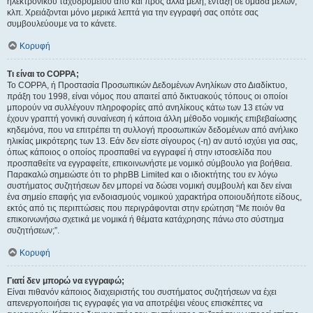
ηλεκτρονικού ταχυδρομείου από και προς άλλα μέλη, ένταξη σε ομάδα μελών,
κλπ. Χρειάζονται μόνο μερικά λεπτά για την εγγραφή σας οπότε σας
συμβουλεύουμε να το κάνετε.
Κορυφή
Τι είναι το COPPA;
Το COPPA, ή Προστασία Προσωπικών Δεδομένων Ανηλίκων στο Διαδίκτυο,
πράξη του 1998, είναι νόμος που απαιτεί από δικτυακούς τόπους οι οποίοι
μπορούν να συλλέγουν πληροφορίες από ανηλίκους κάτω των 13 ετών να
έχουν γραπτή γονική συναίνεση ή κάποια άλλη μέθοδο νομικής επιβεβαίωσης
κηδεμόνα, που να επιτρέπει τη συλλογή προσωπικών δεδομένων από ανήλικο
ηλικίας μικρότερης των 13. Εάν δεν είστε σίγουρος (-η) αν αυτό ισχύει για σας,
όπως κάποιος ο οποίος προσπαθεί να εγγραφεί ή στην ιστοσελίδα που
προσπαθείτε να εγγραφείτε, επικοινωνήστε με νομικό σύμβουλο για βοήθεια.
Παρακαλώ σημειώστε ότι το phpBB Limited και ο ιδιοκτήτης του εν λόγω
συστήματος συζητήσεων δεν μπορεί να δώσει νομική συμβουλή και δεν είναι
ένα σημείο επαφής για ενδοιασμούς νομικού χαρακτήρα οποιουδήποτε είδους,
εκτός από τις περιπτώσεις που περιγράφονται στην ερώτηση “Με ποιόν θα
επικοινωνήσω σχετικά με νομικά ή θέματα κατάχρησης πάνω στο σύστημα
συζητήσεων;”.
Κορυφή
Γιατί δεν μπορώ να εγγραφώ;
Είναι πιθανόν κάποιος διαχειριστής του συστήματος συζητήσεων να έχει
απενεργοποιήσει τις εγγραφές για να αποτρέψει νέους επισκέπτες να