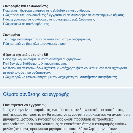
Συνδρομές και Σελιδοδείκτες
Ποια είναι η διαφορά ανάμεσα σε σελιδοδείκτη και συνδρομή;
Πώς προσθέτω σελιδοδείκτες ή εγγράφομαι σε συνδρομές σε συγκεκριμένα θέματα;
Πώς εγγράφομαι σε συνδρομές σε συγκεκριμένες Δ. Συζητήσεις;
Πώς αφαιρώ τις συνδρομές μου;
Συνημμένα
Τι συνημμένα επιτρέπονται σε αυτό το σύστημα συζητήσεων;
Πώς μπορώ να βρω όλα τα συνημμένα μου;
Θέματα σχετικά με το phpBB
Ποιος έχει δημιουργήσει αυτό το σύστημα συζητήσεων;
Γιατί δεν είναι διαθέσιμο το Χ χαρακτηριστικό;
Με ποιον θα επικοινωνήσω σχετικά με κατάχρηση ή/και νομικά θέματα που σχετίζονται
με αυτό το σύστημα συζητήσεων;
Πώς μπορώ να επικοινωνήσω με τον διαχειριστή του συστήματος συζητήσεων;
Θέματα σύνδεσης και εγγραφής
Γιατί πρέπει να εγγραφώ;
Ίσως να μην είναι απαραίτητο, εναπόκειται στον διαχειριστή του συστήματος
συζητήσεων ως προς το αν θα πρέπει να εγγραφείτε προκειμένου να αναρτήσετε
μηνύματα. Ωστόσο, η εγγραφή θα σας δώσει πρόσβαση σε πρόσθετες
υπηρεσίες που δεν είναι διαθέσιμες σε επισκέπτες όπως ο καθορισμός εικόνων
μελών (avatars), προσωπικά μηνύματα, αποστολή και λήψη μηνυμάτων