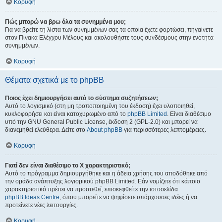
Κορυφή
Πώς μπορώ να βρω όλα τα συνημμένα μου;
Για να βρείτε τη λίστα των συνημμένων σας τα οποία έχετε φορτώσει, πηγαίνετε
στον Πίνακα Ελέγχου Μέλους και ακολουθήστε τους συνδέσμους στην ενότητα
συνημμένων.
Κορυφή
Θέματα σχετικά με το phpBB
Ποιος έχει δημιουργήσει αυτό το σύστημα συζητήσεων;
Αυτό το λογισμικό (στη μη τροποποιημένη του έκδοση) έχει υλοποιηθεί,
κυκλοφορήσει και είναι κατοχυρωμένο από το
phpBB Limited
. Είναι διαθέσιμο
υπό την GNU General Public License, έκδοση 2 (GPL-2.0) και μπορεί να
διανεμηθεί ελεύθερα. Δείτε στο
About phpBB
για περισσότερες λεπτομέρειες.
Κορυφή
Γιατί δεν είναι διαθέσιμο το Χ χαρακτηριστικό;
Αυτό το πρόγραμμα δημιουργήθηκε και η άδεια χρήσης του αποδόθηκε από
την ομάδα ανάπτυξης λογισμικού phpBB Limited. Εάν νομίζετε ότι κάποιο
χαρακτηριστικό πρέπει να προστεθεί, επισκεφθείτε την ιστοσελίδα
phpBB Ideas Centre
, όπου μπορείτε να ψηφίσετε υπάρχουσες ιδέες ή να
προτείνετε νέες λειτουργίες.
Κορυφή