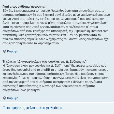
Γιατί αποσυνδέομαι αυτόματα;
Εάν δεν έχετε σημειώσει το πλαίσιο
Να με θυμάσαι
κατά τη σύνδεση σας, το
σύστημα συζητήσεων θα σας διατηρεί συνδεδεμένο μόνο για έναν καθορισμένο
χρόνο. Αυτό αποτρέπει την κατάχρηση του λογαριασμού σας από κάποιον
άλλο. Για να παραμείνετε συνδεδεμένοι, σημειώστε το πλαίσιο
Να με θυμάσαι
κατά τη σύνδεση σας. Αυτό δεν συνιστάται εάν συνδέεστε στο σύστημα
συζητήσεων από έναν κοινόχρηστο υπολογιστή, π.χ. βιβλιοθήκη, internet cafe,
πανεπιστημιακό εργαστήριο υπολογιστών, κλπ. Εάν δεν βλέπετε αυτό το
πλαίσιο επιλογής σημαίνει ότι ο διαχειριστής του συστήματος συζητήσεων έχει
απενεργοποιήσει αυτό το χαρακτηριστικό.
Κορυφή
Τι κάνει η “Διαγραφή όλων των cookies της Δ. Συζήτησης”;
Η “Διαγραφή όλων των cookies της Δ. Συζήτησης” διαγράφει τα cookies που
έχουν δημιουργηθεί από το phpBB τα οποία σας διατηρούν πιστοποιημένους
και συνδεδεμένους στο σύστημα συζητήσεων. Τα cookies παρέχουν επίσης
λειτουργίες όπως η παρακολούθηση αναγνωσμένων εάν είναι ενεργοποιημένη
από τον διαχειριστή του συστήματος συζητήσεων. Εάν έχετε προβλήματα
σύνδεσης ή αποσύνδεσης, η διαγραφή των cookies του συστήματος
συζητήσεων ίσως βοηθήσει.
Κορυφή
Προτιμήσεις μέλους και ρυθμίσεις