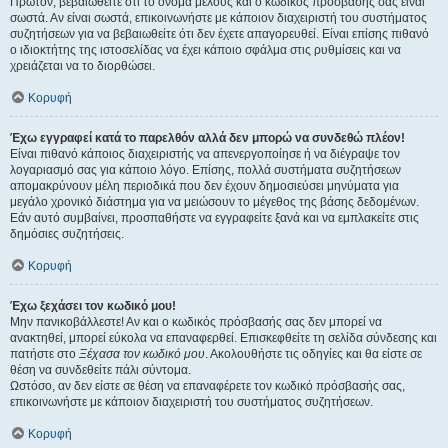
Πρώτον, βεβαιωθείτε ότι το όνομα μέλους και ο κωδικός πρόσβασής σας είναι
σωστά. Αν είναι σωστά, επικοινωνήστε με κάποιον διαχειριστή του συστήματος
συζητήσεων για να βεβαιωθείτε ότι δεν έχετε απαγορευθεί. Είναι επίσης πιθανό
ο ιδιοκτήτης της ιστοσελίδας να έχει κάποιο σφάλμα στις ρυθμίσεις και να
χρειάζεται να το διορθώσει.
Κορυφή
Έχω εγγραφεί κατά το παρελθόν αλλά δεν μπορώ να συνδεθώ πλέον!
Είναι πιθανό κάποιος διαχειριστής να απενεργοποίησε ή να διέγραψε τον
λογαριασμό σας για κάποιο λόγο. Επίσης, πολλά συστήματα συζητήσεων
απομακρύνουν μέλη περιοδικά που δεν έχουν δημοσιεύσει μηνύματα για
μεγάλο χρονικό διάστημα για να μειώσουν το μέγεθος της βάσης δεδομένων.
Εάν αυτό συμβαίνει, προσπαθήστε να εγγραφείτε ξανά και να εμπλακείτε στις
δημόσιες συζητήσεις.
Κορυφή
Έχω ξεχάσει τον κωδικό μου!
Μην πανικοβάλλεστε! Αν και ο κωδικός πρόσβασής σας δεν μπορεί να
ανακτηθεί, μπορεί εύκολα να επαναφερθεί. Επισκεφθείτε τη σελίδα σύνδεσης και
πατήστε στο
Ξέχασα τον κωδικό μου
. Ακολουθήστε τις οδηγίες και θα είστε σε
θέση να συνδεθείτε πάλι σύντομα.
Ωστόσο, αν δεν είστε σε θέση να επαναφέρετε τον κωδικό πρόσβασής σας,
επικοινωνήστε με κάποιον διαχειριστή του συστήματος συζητήσεων.
Κορυφή