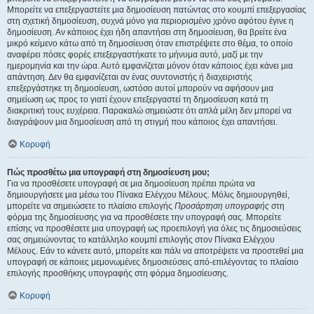
Μπορείτε να επεξεργαστείτε μια δημοσίευση πατώντας στο κουμπί επεξεργασίας
στη σχετική δημοσίευση, συχνά μόνο για περιορισμένο χρόνο αφότου έγινε η
δημοσίευση. Αν κάποιος έχει ήδη απαντήσει στη δημοσίευση, θα βρείτε ένα
μικρό κείμενο κάτω από τη δημοσίευση όταν επιστρέψετε στο θέμα, το οποίο
αναφέρει πόσες φορές επεξεργαστήκατε το μήνυμα αυτό, μαζί με την
ημερομηνία και την ώρα. Αυτό εμφανίζεται μόνον όταν κάποιος έχει κάνει μια
απάντηση. Δεν θα εμφανίζεται αν ένας συντονιστής ή διαχειριστής
επεξεργάστηκε τη δημοσίευση, ωστόσο αυτοί μπορούν να αφήσουν μια
σημείωση ως προς το γιατί έχουν επεξεργαστεί τη δημοσίευση κατά τη
διακριτική τους ευχέρεια. Παρακαλώ σημειώστε ότι απλά μέλη δεν μπορεί να
διαγράψουν μια δημοσίευση από τη στιγμή που κάποιος έχει απαντήσει.
Κορυφή
Πώς προσθέτω μια υπογραφή στη δημοσίευση μου;
Για να προσθέσετε υπογραφή σε μια δημοσίευση πρέπει πρώτα να
δημιουργήσετε μια μέσω του Πίνακα Ελέγχου Μέλους. Μόλις δημιουργηθεί,
μπορείτε να σημειώσετε το πλαίσιο επιλογής
Προσάρτηση υπογραφής
στη
φόρμα της δημοσίευσης για να προσθέσετε την υπογραφή σας. Μπορείτε
επίσης να προσθέσετε μια υπογραφή ως προεπιλογή για όλες τις δημοσιεύσεις
σας σημειώνοντας το κατάλληλο κουμπί επιλογής στον Πίνακα Ελέγχου
Μέλους. Εάν το κάνετε αυτό, μπορείτε και πάλι να αποτρέψετε να προστεθεί μια
υπογραφή σε κάποιες μεμονωμένες δημοσιεύσεις από-επιλέγοντας το πλαίσιο
επιλογής προσθήκης υπογραφής στη φόρμα δημοσίευσης.
Κορυφή