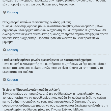
ενταχθείτε στην ομάδα. Παρακαλώ μην παρενοχλήσετε τον συντονιστή ομάδας
εάν απορρίψει το αίτημα σας, θα έχει τους λόγους του.
Κορυφή
Πώς μπορώ να γίνω συντονιστής ομάδας μελών;
Ένας συντονιστής ομάδας μελών ανατίθεται συνήθως όταν οι ομάδες μελών
δημιουργούνται αρχικά από έναν διαχειριστή του συστήματος συζητήσεων. Αν
ενδιαφέρεστε να γίνετε συντονιστής ομάδας, το πρώτο σημείο επαφής θα πρέπει
να είναι ένας διαχειριστής. Προσπαθήστε στέλνοντάς του ένα προσωπικό
μήνυμα.
Κορυφή
Γιατί μερικές ομάδες μελών εμφανίζονται με διαφορετικό χρώμα;
Είναι πιθανό ο διαχειριστής του συστήματος συζητήσεων να έχει ορίσει κάποιο
χρώμα στα μέλη μιας ομάδας μελών ώστε να είναι εύκολο να εντοπιστούν τα
μέλη αυτής της ομάδας.
Κορυφή
Τι είναι η “Προεπιλεγμένη ομάδα μελών”;
Εάν είστε μέλος σε παραπάνω από μια ομάδα μελών, η προεπιλεγμένη σας
χρησιμοποιείται για να προσδιορίσει ποια ομάδα θα πρέπει να δείξει το χρώμα
και το βαθμό της ομάδας για εσάς από προεπιλογή. Ο διαχειριστής του
συστήματος συζητήσεων μπορεί να σας παραχωρήσει δικαίωμα να αλλάξετε την
προεπιλεγμένη ομάδα σας μέσω του Πίνακα Ελέγχου Μέλους.