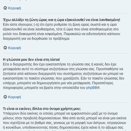
Κορυφή
Έχω αλλάξει τη ζώνη ώρας και η ώρα εξακολουθεί να είναι λανθασμένη!
Εάν είστε σίγουρος (-η) ότι έχετε ρυθμίσει τη ζώνη ώρας σωστά και η ώρα
εξακολουθεί να είναι λανθασμένη, τότε ή ώρα που είναι αποθηκευμένη στο
ρολόι του διακομιστή είναι εσφαλμένη. Παρακαλώ να ειδοποιήσετε κάποιον
διαχειριστή για να διορθώσει το πρόβλημα.
Κορυφή
Η γλώσσα μου δεν είναι στη λίστα!
Είτε ο διαχειριστής δεν έχει εγκαταστήσει τη γλώσσα σας ή κανείς δεν έχει
μεταφράσει αυτό το σύστημα συζητήσεων στη γλώσσα σας. Προσπαθήστε να
ζητήσετε από κάποιον διαχειριστή του συστήματος συζητήσεων αν μπορεί να
εγκαταστήσει το πακέτο γλώσσας που χρειάζεστε. Εάν το πακέτο γλώσσας δεν
υπάρχει, μπορείτε να δημιουργήσετε μια νέα μετάφραση. Περισσότερες
πληροφορίες μπορείτε να βρείτε στην ιστοσελίδα του
phpBB
®.
Κορυφή
Τι είναι οι εικόνες δίπλα στο όνομα χρήστη μου;
Υπάρχουν δύο εικόνες οι οποίες μπορεί να εμφανιστούν μαζί με το όνομα
μέλους στην προβολή δημοσιεύσεων. Μια από αυτές μπορεί να είναι μια εικόνα
που σχετίζεται με το βαθμό σας, γενικώς με τη μορφή των άστρων, τετραγώνων
ή κουκίδων, υποδεικνύοντας πόσες δημοσιεύσεις έχετε κάνει ή το αξίωμα σας