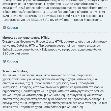
προσφέροντας μεγάλη δυνατότητα ελέγχου της μορφοποίησης σε συγκεκριμένα
αντικείμενα σε μια δημοσίευση. Η χρήση του BBCode χορηγείται από τον
διαχειριστή, αλλά μπορεί επίσης να απενεργοποιηθεί σε μια δημοσίευση από τη
φόρμα υποβολής μηνύματος. Ο BBCode έχει παρόμοια σύνταξη με την HTML,
αλλά οι εντολές περικλείονται σε αγκύλες [ και ] αντί < και >. Για περισσότερες
πληροφορίες για τον BBCode δείτε τον οδηγό από τη φόρμα δημοσίευσης.
Κορυφή
Μπορώ να χρησιμοποιήσω HTML;
Όχι. Δεν είναι δυνατόν να δημοσιεύσετε HTML σε αυτό το σύστημα συζητήσεων
και να αποδοθεί ως HTML. Περισσότερη μορφοποίηση η οποία μπορεί να
διεξαχθεί χρησιμοποιώντας HTML μπορεί να εφαρμοστεί χρησιμοποιώντας
BBCode αντί αυτού.
Κορυφή
Τι είναι τα Smilies;
Τα Smilies, ή Emoticons, είναι μικρά εικονίδια τα οποία μπορούν να
χρησιμοποιηθούν για να εκφράσουν συναίσθημα χρησιμοποιώντας έναν
σύντομο κώδικα, π.χ. :) υποδηλώνει ευτυχισμένος, ενώ :( υποδηλώνει
λυπημένος. Η πλήρης λίστα των εικονιδίων μπορεί να εμφανιστεί στη φόρμα
δημοσίευσης. Προσπαθήστε να μη χρησιμοποιείτε καταχρηστικώς τα smilies,
καθώς μπορεί να καταστήσουν μια δημοσίευση μη αναγνώσιμη και κάποιος
συντονιστής ίσως να επεξεργαστεί ή να αφαιρέσει τη δημοσίευση ολόκληρη. Ο
διαχειριστής του συστήματος μπορεί επίσης να θέσει ένα όριο στον αριθμό των
smilies που μπορείτε να χρησιμοποιήσετε σε μια δημοσίευση.