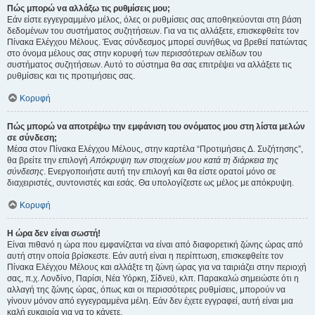
Πώς μπορώ να αλλάξω τις ρυθμίσεις μου;
Εάν είστε εγγεγραμμένο μέλος, όλες οι ρυθμίσεις σας αποθηκεύονται στη βάση
δεδομένων του συστήματος συζητήσεων. Για να τις αλλάξετε, επισκεφθείτε τον
Πίνακα Ελέγχου Μέλους. Ένας σύνδεσμος μπορεί συνήθως να βρεθεί πατώντας
στο όνομα μέλους σας στην κορυφή των περισσότερων σελίδων του
συστήματος συζητήσεων. Αυτό το σύστημα θα σας επιτρέψει να αλλάξετε τις
ρυθμίσεις και τις προτιμήσεις σας.
Κορυφή
Πώς μπορώ να αποτρέψω την εμφάνιση του ονόματος μου στη λίστα μελών
σε σύνδεση;
Μέσα στον Πίνακα Ελέγχου Μέλους, στην καρτέλα “Προτιμήσεις Δ. Συζήτησης”,
θα βρείτε την επιλογή
Απόκρυψη των στοιχείων μου κατά τη διάρκεια της
σύνδεσης
. Ενεργοποιήστε αυτή την επιλογή και θα είστε ορατοί μόνο σε
διαχειριστές, συντονιστές και εσάς. Θα υπολογίζεστε ως μέλος με απόκρυψη.
Κορυφή
Η ώρα δεν είναι σωστή!
Είναι πιθανό η ώρα που εμφανίζεται να είναι από διαφορετική ζώνης ώρας από
αυτή στην οποία βρίσκεστε. Εάν αυτή είναι η περίπτωση, επισκεφθείτε τον
Πίνακα Ελέγχου Μέλους και αλλάξτε τη ζώνη ώρας για να ταιριάζει στην περιοχή
σας, π.χ. Λονδίνο, Παρίσι, Νέα Υόρκη, Σίδνεϋ, κλπ. Παρακαλώ σημειώστε ότι η
αλλαγή της ζώνης ώρας, όπως και οι περισσότερες ρυθμίσεις, μπορούν να
γίνουν μόνον από εγγεγραμμένα μέλη. Εάν δεν έχετε εγγραφεί, αυτή είναι μια
καλή ευκαιρία για να το κάνετε.