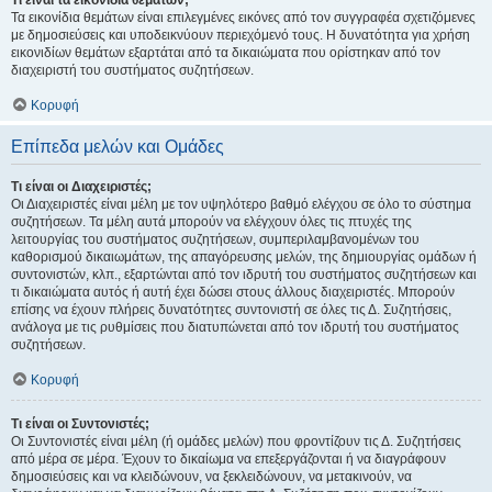
Τι είναι τα εικονίδια θεμάτων;
Τα εικονίδια θεμάτων είναι επιλεγμένες εικόνες από τον συγγραφέα σχετιζόμενες
με δημοσιεύσεις και υποδεικνύουν περιεχόμενό τους. Η δυνατότητα για χρήση
εικονιδίων θεμάτων εξαρτάται από τα δικαιώματα που ορίστηκαν από τον
διαχειριστή του συστήματος συζητήσεων.
Κορυφή
Επίπεδα μελών και Ομάδες
Τι είναι οι Διαχειριστές;
Οι Διαχειριστές είναι μέλη με τον υψηλότερο βαθμό ελέγχου σε όλο το σύστημα
συζητήσεων. Τα μέλη αυτά μπορούν να ελέγχουν όλες τις πτυχές της
λειτουργίας του συστήματος συζητήσεων, συμπεριλαμβανομένων του
καθορισμού δικαιωμάτων, της απαγόρευσης μελών, της δημιουργίας ομάδων ή
συντονιστών, κλπ., εξαρτώνται από τον ιδρυτή του συστήματος συζητήσεων και
τι δικαιώματα αυτός ή αυτή έχει δώσει στους άλλους διαχειριστές. Μπορούν
επίσης να έχουν πλήρεις δυνατότητες συντονιστή σε όλες τις Δ. Συζητήσεις,
ανάλογα με τις ρυθμίσεις που διατυπώνεται από τον ιδρυτή του συστήματος
συζητήσεων.
Κορυφή
Τι είναι οι Συντονιστές;
Οι Συντονιστές είναι μέλη (ή ομάδες μελών) που φροντίζουν τις Δ. Συζητήσεις
από μέρα σε μέρα. Έχουν το δικαίωμα να επεξεργάζονται ή να διαγράφουν
δημοσιεύσεις και να κλειδώνουν, να ξεκλειδώνουν, να μετακινούν, να