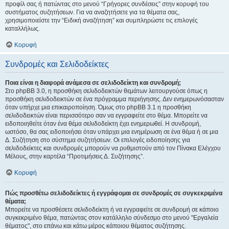
προφίλ σας ή πατώντας στο μενού “Γρήγορες συνδέσεις” στην κορυφή του
συστήματος συζητήσεων. Για να αναζητήσετε για τα θέματα σας,
χρησιμοποιείστε την “Ειδική αναζήτηση” και συμπληρώστε τις επιλογές
καταλλήλως.
Κορυφή
Συνδρομές και Σελιδοδείκτες
Ποια είναι η διαφορά ανάμεσα σε σελιδοδείκτη και συνδρομή;
Στο phpBB 3.0, η προσθήκη σελιδοδεικτών θεμάτων λειτουργούσε όπως η
προσθήκη σελιδοδεικτών σε ένα πρόγραμμα περιήγησης. Δεν ενημερωνόσασταν
όταν υπήρχε μια επικαιροποίηση. Όμως στο phpBB 3.1 η προσθήκη
σελιδοδεικτών είναι περισσότερο σαν να εγγραφείτε στο θέμα. Μπορείτε να
ειδοποιηθείτε όταν ένα θέμα σελιδοδείκτη έχει ενημερωθεί. Η συνδρομή,
ωστόσο, θα σας ειδοποιήσει όταν υπάρχει μια ενημέρωση σε ένα θέμα ή σε μια
Δ. Συζήτηση στο σύστημα συζητήσεων. Οι επιλογές ειδοποίησης για
σελιδοδείκτες και συνδρομές μπορούν να ρυθμιστούν από τον Πίνακα Ελέγχου
Μέλους, στην καρτέλα “Προτιμήσεις Δ. Συζήτησης”.
Κορυφή
Πώς προσθέτω σελιδοδείκτες ή εγγράφομαι σε συνδρομές σε συγκεκριμένα
θέματα;
Μπορείτε να προσθέσετε σελιδοδείκτη ή να εγγραφείτε σε συνδρομή σε κάποιο
συγκεκριμένο θέμα, πατώντας στον κατάλληλο σύνδεσμο στο μενού "Εργαλεία
θέματος", στο επάνω και κάτω μέρος κάποιου θέματος συζήτησης.