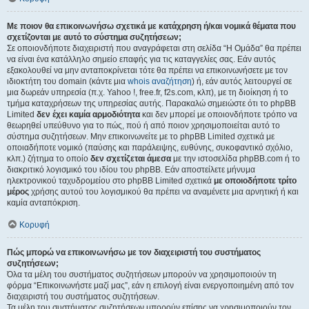
Με ποιον θα επικοινωνήσω σχετικά με κατάχρηση ή/και νομικά θέματα που
σχετίζονται με αυτό το σύστημα συζητήσεων;
Σε οποιονδήποτε διαχειριστή που αναγράφεται στη σελίδα “Η Ομάδα” θα πρέπει
να είναι ένα κατάλληλο σημείο επαφής για τις καταγγελίες σας. Εάν αυτός
εξακολουθεί να μην ανταποκρίνεται τότε θα πρέπει να επικοινωνήσετε με τον
ιδιοκτήτη του domain (κάντε μια
whois αναζήτηση
) ή, εάν αυτός λειτουργεί σε
μια δωρεάν υπηρεσία (π.χ. Yahoo !, free.fr, f2s.com, κλπ), με τη διοίκηση ή το
τμήμα καταχρήσεων της υπηρεσίας αυτής. Παρακαλώ σημειώστε ότι το phpBB
Limited
δεν έχει καμία αρμοδιότητα
και δεν μπορεί με οποιονδήποτε τρόπο να
θεωρηθεί υπεύθυνο για το πώς, πού ή από ποιον χρησιμοποιείται αυτό το
σύστημα συζητήσεων. Μην επικοινωνείτε με το phpBB Limited σχετικά με
οποιαδήποτε νομικό (παύσης και παράλειψης, ευθύνης, συκοφαντικό σχόλιο,
κλπ.) ζήτημα το οποίο
δεν σχετίζεται άμεσα
με την ιστοσελίδα phpBB.com ή το
διακριτικό λογισμικό του ιδίου του phpBB. Εάν αποστείλετε μήνυμα
ηλεκτρονικού ταχυδρομείου στο phpBB Limited σχετικά
με οποιοδήποτε τρίτο
μέρος
χρήσης αυτού του λογισμικού θα πρέπει να αναμένετε μια αρνητική ή και
καμία ανταπόκριση.
Κορυφή
Πώς μπορώ να επικοινωνήσω με τον διαχειριστή του συστήματος
συζητήσεων;
Όλα τα μέλη του συστήματος συζητήσεων μπορούν να χρησιμοποιούν τη
φόρμα “Επικοινωνήστε μαζί μας”, εάν η επιλογή είναι ενεργοποιημένη από τον
διαχειριστή του συστήματος συζητήσεων.
Τα μέλη του συστήματος συζητήσεων μπορούν επίσης να χρησιμοποιούν τον