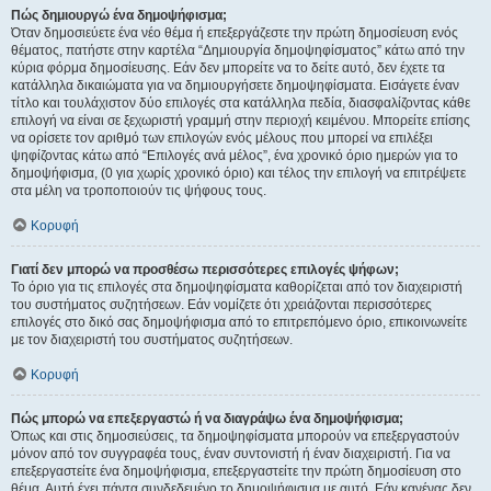
Πώς δημιουργώ ένα δημοψήφισμα;
Όταν δημοσιεύετε ένα νέο θέμα ή επεξεργάζεστε την πρώτη δημοσίευση ενός
θέματος, πατήστε στην καρτέλα “Δημιουργία δημοψηφίσματος” κάτω από την
κύρια φόρμα δημοσίευσης. Εάν δεν μπορείτε να το δείτε αυτό, δεν έχετε τα
κατάλληλα δικαιώματα για να δημιουργήσετε δημοψηφίσματα. Εισάγετε έναν
τίτλο και τουλάχιστον δύο επιλογές στα κατάλληλα πεδία, διασφαλίζοντας κάθε
επιλογή να είναι σε ξεχωριστή γραμμή στην περιοχή κειμένου. Μπορείτε επίσης
να ορίσετε τον αριθμό των επιλογών ενός μέλους που μπορεί να επιλέξει
ψηφίζοντας κάτω από “Επιλογές ανά μέλος”, ένα χρονικό όριο ημερών για το
δημοψήφισμα, (0 για χωρίς χρονικό όριο) και τέλος την επιλογή να επιτρέψετε
στα μέλη να τροποποιούν τις ψήφους τους.
Κορυφή
Γιατί δεν μπορώ να προσθέσω περισσότερες επιλογές ψήφων;
Το όριο για τις επιλογές στα δημοψηφίσματα καθορίζεται από τον διαχειριστή
του συστήματος συζητήσεων. Εάν νομίζετε ότι χρειάζονται περισσότερες
επιλογές στο δικό σας δημοψήφισμα από το επιτρεπόμενο όριο, επικοινωνείτε
με τον διαχειριστή του συστήματος συζητήσεων.
Κορυφή
Πώς μπορώ να επεξεργαστώ ή να διαγράψω ένα δημοψήφισμα;
Όπως και στις δημοσιεύσεις, τα δημοψηφίσματα μπορούν να επεξεργαστούν
μόνον από τον συγγραφέα τους, έναν συντονιστή ή έναν διαχειριστή. Για να
επεξεργαστείτε ένα δημοψήφισμα, επεξεργαστείτε την πρώτη δημοσίευση στο
θέμα. Αυτή έχει πάντα συνδεδεμένο το δημοψήφισμα με αυτό. Εάν κανένας δεν