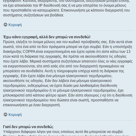
εγγραφούν. Κάποιος διαχειριστής του συστήματος συζητήσεων μπορεί επίσης
να έχει αποκλείσει την IP διεύθυνσή σας ή να μην επιτρέπει το όνομα μέλους
που προσπαθείτε να καταχωρίσετε. Επικοινωνήστε με κάποιον διαχειριστή του
συστήματος συζητήσεων για βοήθεια.
Κορυφή
Έχω κάνει εγγραφή, αλλά δεν μπορώ να συνδεθώ!
Πρώτα, ελέγξτε το όνομα μέλους και τον κωδικό πρόσβασής σας. Εάν αυτά είναι
σωστά, τότε ένα από τα δύο πράγματα μπορεί να έχει συμβεί. Εάν η υποστήριξη
διακήρυξης COPPA είναι ενεργοποιημένη και έχετε ορίσει ότι είστε κάτω των 13
ετών κατά τη διάρκεια της εγγραφής, θα πρέπει να ακολουθήσετε τις οδηγίες
που έχετε λάβει. Μερικά συστήματα συζητήσεων απαιτούν όλες οι νέες εγγραφές
να ενεργοποιούνται, είτε από εσάς είτε από τον διαχειριστή προκειμένου να
μπορέσετε να συνδεθείτε. Αυτή η πληροφορία υπήρχε κατά τη διάρκεια της
εγγραφής. Εάν έχετε λάβει ένα μήνυμα ηλεκτρονικού ταχυδρομείου,
ακολουθήστε τις οδηγίες. Εάν δεν λάβετε ένα μήνυμα ηλεκτρονικού
ταχυδρομείου, ενδεχομένως να έχετε δώσει μια λανθασμένη διεύθυνση
ηλεκτρονικού ταχυδρομείου ή το μήνυμα ηλεκτρονικού ταχυδρομείου, έχει
μπλοκαριστεί από κάποιο φίλτρο spam. Εάν είστε σίγουρος (-η) ότι η διεύθυνση
ηλεκτρονικού ταχυδρομείου που δώσατε είναι σωστή, προσπαθήστε να
επικοινωνήσετε με έναν διαχειριστή.
Κορυφή
Γιατί δεν μπορώ να συνδεθώ;
Υπάρχουν διάφοροι λόγοι για τους οποίους αυτό θα μπορούσε να συμβεί.