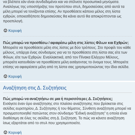
να βλέπετε εάν είναι συνδεδεμένοι και να στέλνετε προσωπικά μηνύματα.
Αναλόγως της υποστήριξης του προτύπου στυλ, δημοσιεύσεις από αυτά τα
μέλη μπορεί να τονίζονται επίσης. Αν προσθέσετε κάποιο μέλος στη λίστα
εχθρών, οποιεσδήποτε δημοσιεύσεις θα κάνει αυτό θα αποκρύπτονται ως
προεπιλογή.
Κορυφή
Πώς μπορώ να προσθέσω / αφαιρέσω μέλη στις λίστες Φίλων και Εχθρών;
Μπορείτε να προσθέσετε μέλη στις λίστες με δύο τρόπους. Στο προφίλ του κάθε
μέλους, υπάρχει ένας σύνδεσμος για να το προσθέσετε στη λίστα σας είτε των
Φίλων, είτε των Εχθρών. Εναλλακτικά, από τον Πίνακα Ελέγχου Μέλους,
μπορείτε κατευθείαν να προσθέσετε μέλη εισάγοντας το όνομα τους. Μπορείτε
επίσης να αφαιρέσετε μέλη από τη λίστα σας χρησιμοποιώντας την ίδια σελίδα.
Κορυφή
Αναζήτηση στις Δ. Συζητήσεις
Πώς μπορώ να αναζητήσω σε μια ή περισσότερες Δ. Συζητήσεις;
Εισάγετε έναν όρο αναζήτησης στο πλαίσιο αναζήτησης που βρίσκεται στις
σελίδες ευρετηρίου, Δ. Συζήτησης ή του θέματος. Σύνθετη αναζήτηση μπορεί να
πραγματοποιηθεί πατώντας στον σύνδεσμο “Ειδική αναζήτηση” η οποία είναι
διαθέσιμη σε όλες τις σελίδες στη Δ. Συζήτηση. Το πώς να κάνετε αναζήτηση
ίσως εξαρτάται από το στυλ που χρησιμοποιείτε.
Κορυφή