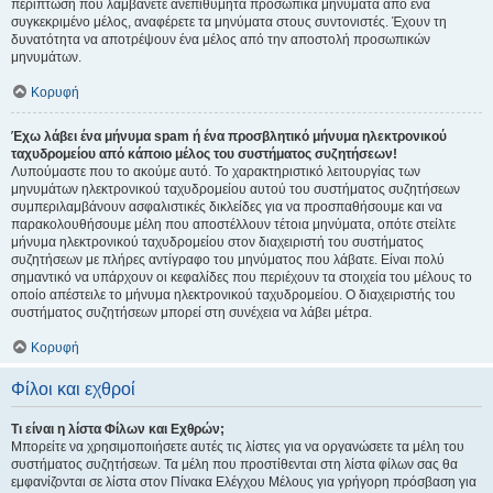
περίπτωση που λαμβάνετε ανεπιθύμητα προσωπικά μηνύματα από ένα
συγκεκριμένο μέλος, αναφέρετε τα μηνύματα στους συντονιστές. Έχουν τη
δυνατότητα να αποτρέψουν ένα μέλος από την αποστολή προσωπικών
μηνυμάτων.
Κορυφή
Έχω λάβει ένα μήνυμα spam ή ένα προσβλητικό μήνυμα ηλεκτρονικού
ταχυδρομείου από κάποιο μέλος του συστήματος συζητήσεων!
Λυπούμαστε που το ακούμε αυτό. Το χαρακτηριστικό λειτουργίας των
μηνυμάτων ηλεκτρονικού ταχυδρομείου αυτού του συστήματος συζητήσεων
συμπεριλαμβάνουν ασφαλιστικές δικλείδες για να προσπαθήσουμε και να
παρακολουθήσουμε μέλη που αποστέλλουν τέτοια μηνύματα, οπότε στείλτε
μήνυμα ηλεκτρονικού ταχυδρομείου στον διαχειριστή του συστήματος
συζητήσεων με πλήρες αντίγραφο του μηνύματος που λάβατε. Είναι πολύ
σημαντικό να υπάρχουν οι κεφαλίδες που περιέχουν τα στοιχεία του μέλους το
οποίο απέστειλε το μήνυμα ηλεκτρονικού ταχυδρομείου. Ο διαχειριστής του
συστήματος συζητήσεων μπορεί στη συνέχεια να λάβει μέτρα.
Κορυφή
Φίλοι και εχθροί
Τι είναι η λίστα Φίλων και Εχθρών;
Μπορείτε να χρησιμοποιήσετε αυτές τις λίστες για να οργανώσετε τα μέλη του
συστήματος συζητήσεων. Τα μέλη που προστίθενται στη λίστα φίλων σας θα
εμφανίζονται σε λίστα στον Πίνακα Ελέγχου Μέλους για γρήγορη πρόσβαση για