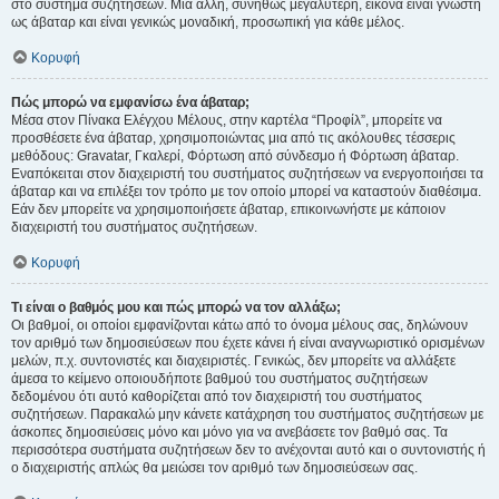
στο σύστημα συζητήσεων. Μια άλλη, συνήθως μεγαλύτερη, εικόνα είναι γνωστή
ως άβαταρ και είναι γενικώς μοναδική, προσωπική για κάθε μέλος.
Κορυφή
Πώς μπορώ να εμφανίσω ένα άβαταρ;
Μέσα στον Πίνακα Ελέγχου Μέλους, στην καρτέλα “Προφίλ”, μπορείτε να
προσθέσετε ένα άβαταρ, χρησιμοποιώντας μια από τις ακόλουθες τέσσερις
μεθόδους: Gravatar, Γκαλερί, Φόρτωση από σύνδεσμο ή Φόρτωση άβαταρ.
Εναπόκειται στον διαχειριστή του συστήματος συζητήσεων να ενεργοποιήσει τα
άβαταρ και να επιλέξει τον τρόπο με τον οποίο μπορεί να καταστούν διαθέσιμα.
Εάν δεν μπορείτε να χρησιμοποιήσετε άβαταρ, επικοινωνήστε με κάποιον
διαχειριστή του συστήματος συζητήσεων.
Κορυφή
Τι είναι ο βαθμός μου και πώς μπορώ να τον αλλάξω;
Οι βαθμοί, οι οποίοι εμφανίζονται κάτω από το όνομα μέλους σας, δηλώνουν
τον αριθμό των δημοσιεύσεων που έχετε κάνει ή είναι αναγνωριστικό ορισμένων
μελών, π.χ. συντονιστές και διαχειριστές. Γενικώς, δεν μπορείτε να αλλάξετε
άμεσα το κείμενο οποιουδήποτε βαθμού του συστήματος συζητήσεων
δεδομένου ότι αυτό καθορίζεται από τον διαχειριστή του συστήματος
συζητήσεων. Παρακαλώ μην κάνετε κατάχρηση του συστήματος συζητήσεων με
άσκοπες δημοσιεύσεις μόνο και μόνο για να ανεβάσετε τον βαθμό σας. Τα
περισσότερα συστήματα συζητήσεων δεν το ανέχονται αυτό και ο συντονιστής ή
ο διαχειριστής απλώς θα μειώσει τον αριθμό των δημοσιεύσεων σας.