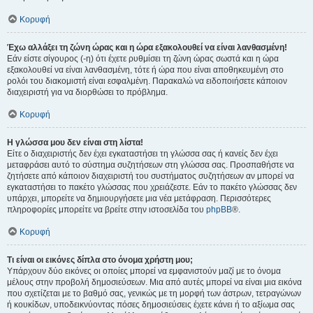
Κορυφή
Έχω αλλάξει τη ζώνη ώρας και η ώρα εξακολουθεί να είναι λανθασμένη!
Εάν είστε σίγουρος (-η) ότι έχετε ρυθμίσει τη ζώνη ώρας σωστά και η ώρα
εξακολουθεί να είναι λανθασμένη, τότε ή ώρα που είναι αποθηκευμένη στο
ρολόι του διακομιστή είναι εσφαλμένη. Παρακαλώ να ειδοποιήσετε κάποιον
διαχειριστή για να διορθώσει το πρόβλημα.
Κορυφή
Η γλώσσα μου δεν είναι στη λίστα!
Είτε ο διαχειριστής δεν έχει εγκαταστήσει τη γλώσσα σας ή κανείς δεν έχει
μεταφράσει αυτό το σύστημα συζητήσεων στη γλώσσα σας. Προσπαθήστε να
ζητήσετε από κάποιον διαχειριστή του συστήματος συζητήσεων αν μπορεί να
εγκαταστήσει το πακέτο γλώσσας που χρειάζεστε. Εάν το πακέτο γλώσσας δεν
υπάρχει, μπορείτε να δημιουργήσετε μια νέα μετάφραση. Περισσότερες
πληροφορίες μπορείτε να βρείτε στην ιστοσελίδα του
phpBB
®.
Κορυφή
Τι είναι οι εικόνες δίπλα στο όνομα χρήστη μου;
Υπάρχουν δύο εικόνες οι οποίες μπορεί να εμφανιστούν μαζί με το όνομα
μέλους στην προβολή δημοσιεύσεων. Μια από αυτές μπορεί να είναι μια εικόνα
που σχετίζεται με το βαθμό σας, γενικώς με τη μορφή των άστρων, τετραγώνων
ή κουκίδων, υποδεικνύοντας πόσες δημοσιεύσεις έχετε κάνει ή το αξίωμα σας