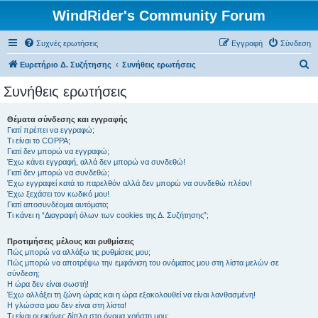
WindRider's Community Forum
Συχνές ερωτήσεις
Εγγραφή
Σύνδεση
Α
Ευρετήριο Δ. Συζήτησης
Συνήθεις ερωτήσεις
ν
Συνήθεις ερωτήσεις
α
ζ
Θέματα σύνδεσης και εγγραφής
Γιατί πρέπει να εγγραφώ;
ή
Τι είναι το COPPA;
τ
Γιατί δεν μπορώ να εγγραφώ;
Έχω κάνει εγγραφή, αλλά δεν μπορώ να συνδεθώ!
η
Γιατί δεν μπορώ να συνδεθώ;
Έχω εγγραφεί κατά το παρελθόν αλλά δεν μπορώ να συνδεθώ πλέον!
σ
Έχω ξεχάσει τον κωδικό μου!
η
Γιατί αποσυνδέομαι αυτόματα;
Τι κάνει η “Διαγραφή όλων των cookies της Δ. Συζήτησης”;
Προτιμήσεις μέλους και ρυθμίσεις
Πώς μπορώ να αλλάξω τις ρυθμίσεις μου;
Πώς μπορώ να αποτρέψω την εμφάνιση του ονόματος μου στη λίστα μελών σε
σύνδεση;
Η ώρα δεν είναι σωστή!
Έχω αλλάξει τη ζώνη ώρας και η ώρα εξακολουθεί να είναι λανθασμένη!
Η γλώσσα μου δεν είναι στη λίστα!
Τι είναι οι εικόνες δίπλα στο όνομα χρήστη μου;