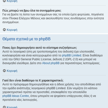
Κορυφή
Πώς μπορώ να βρω όλα τα συνημμένα μου;
Για να βρείτε τη λίστα των συνημμένων σας τα οποία έχετε φορτώσει, πηγαίνετε
στον Πίνακα Ελέγχου Μέλους και ακολουθήστε τους συνδέσμους στην ενότητα
συνημμένων.
Κορυφή
Θέματα σχετικά με το phpBB
Ποιος έχει δημιουργήσει αυτό το σύστημα συζητήσεων;
Αυτό το λογισμικό (στη μη τροποποιημένη του έκδοση) έχει υλοποιηθεί,
κυκλοφορήσει και είναι κατοχυρωμένο από το
phpBB Limited
. Είναι διαθέσιμο
υπό την GNU General Public License, έκδοση 2 (GPL-2.0) και μπορεί να
διανεμηθεί ελεύθερα. Δείτε στο
About phpBB
για περισσότερες λεπτομέρειες.
Κορυφή
Γιατί δεν είναι διαθέσιμο το Χ χαρακτηριστικό;
Αυτό το πρόγραμμα δημιουργήθηκε και η άδεια χρήσης του αποδόθηκε από
την ομάδα ανάπτυξης λογισμικού phpBB Limited. Εάν νομίζετε ότι κάποιο
χαρακτηριστικό πρέπει να προστεθεί, επισκεφθείτε την ιστοσελίδα
phpBB Ideas Centre
, όπου μπορείτε να ψηφίσετε υπάρχουσες ιδέες ή να
προτείνετε νέες λειτουργίες.
Κορυφή