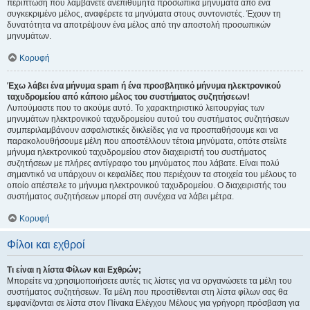
περίπτωση που λαμβάνετε ανεπιθύμητα προσωπικά μηνύματα από ένα
συγκεκριμένο μέλος, αναφέρετε τα μηνύματα στους συντονιστές. Έχουν τη
δυνατότητα να αποτρέψουν ένα μέλος από την αποστολή προσωπικών
μηνυμάτων.
Κορυφή
Έχω λάβει ένα μήνυμα spam ή ένα προσβλητικό μήνυμα ηλεκτρονικού
ταχυδρομείου από κάποιο μέλος του συστήματος συζητήσεων!
Λυπούμαστε που το ακούμε αυτό. Το χαρακτηριστικό λειτουργίας των
μηνυμάτων ηλεκτρονικού ταχυδρομείου αυτού του συστήματος συζητήσεων
συμπεριλαμβάνουν ασφαλιστικές δικλείδες για να προσπαθήσουμε και να
παρακολουθήσουμε μέλη που αποστέλλουν τέτοια μηνύματα, οπότε στείλτε
μήνυμα ηλεκτρονικού ταχυδρομείου στον διαχειριστή του συστήματος
συζητήσεων με πλήρες αντίγραφο του μηνύματος που λάβατε. Είναι πολύ
σημαντικό να υπάρχουν οι κεφαλίδες που περιέχουν τα στοιχεία του μέλους το
οποίο απέστειλε το μήνυμα ηλεκτρονικού ταχυδρομείου. Ο διαχειριστής του
συστήματος συζητήσεων μπορεί στη συνέχεια να λάβει μέτρα.
Κορυφή
Φίλοι και εχθροί
Τι είναι η λίστα Φίλων και Εχθρών;
Μπορείτε να χρησιμοποιήσετε αυτές τις λίστες για να οργανώσετε τα μέλη του
συστήματος συζητήσεων. Τα μέλη που προστίθενται στη λίστα φίλων σας θα
εμφανίζονται σε λίστα στον Πίνακα Ελέγχου Μέλους για γρήγορη πρόσβαση για