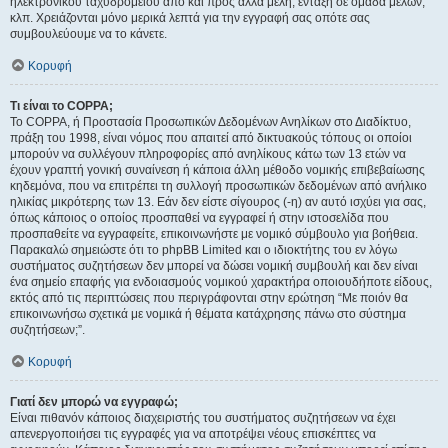
ηλεκτρονικού ταχυδρομείου από και προς άλλα μέλη, ένταξη σε ομάδα μελών,
κλπ. Χρειάζονται μόνο μερικά λεπτά για την εγγραφή σας οπότε σας
συμβουλεύουμε να το κάνετε.
Κορυφή
Τι είναι το COPPA;
Το COPPA, ή Προστασία Προσωπικών Δεδομένων Ανηλίκων στο Διαδίκτυο,
πράξη του 1998, είναι νόμος που απαιτεί από δικτυακούς τόπους οι οποίοι
μπορούν να συλλέγουν πληροφορίες από ανηλίκους κάτω των 13 ετών να
έχουν γραπτή γονική συναίνεση ή κάποια άλλη μέθοδο νομικής επιβεβαίωσης
κηδεμόνα, που να επιτρέπει τη συλλογή προσωπικών δεδομένων από ανήλικο
ηλικίας μικρότερης των 13. Εάν δεν είστε σίγουρος (-η) αν αυτό ισχύει για σας,
όπως κάποιος ο οποίος προσπαθεί να εγγραφεί ή στην ιστοσελίδα που
προσπαθείτε να εγγραφείτε, επικοινωνήστε με νομικό σύμβουλο για βοήθεια.
Παρακαλώ σημειώστε ότι το phpBB Limited και ο ιδιοκτήτης του εν λόγω
συστήματος συζητήσεων δεν μπορεί να δώσει νομική συμβουλή και δεν είναι
ένα σημείο επαφής για ενδοιασμούς νομικού χαρακτήρα οποιουδήποτε είδους,
εκτός από τις περιπτώσεις που περιγράφονται στην ερώτηση “Με ποιόν θα
επικοινωνήσω σχετικά με νομικά ή θέματα κατάχρησης πάνω στο σύστημα
συζητήσεων;”.
Κορυφή
Γιατί δεν μπορώ να εγγραφώ;
Είναι πιθανόν κάποιος διαχειριστής του συστήματος συζητήσεων να έχει
απενεργοποιήσει τις εγγραφές για να αποτρέψει νέους επισκέπτες να