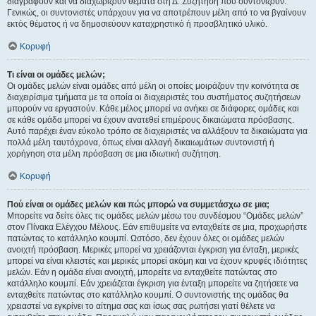
διαγράφουν και να διαχωρίζουν θέματα στη Δ. Συζήτηση που συντονίζουν.
Γενικώς, οι συντονιστές υπάρχουν για να αποτρέπουν μέλη από το να βγαίνουν
εκτός θέματος ή να δημοσιεύουν καταχρηστικό ή προσβλητικό υλικό.
Κορυφή
Τι είναι οι ομάδες μελών;
Οι ομάδες μελών είναι ομάδες από μέλη οι οποίες μοιράζουν την κοινότητα σε
διαχειρίσιμα τμήματα με τα οποία οι διαχειριστές του συστήματος συζητήσεων
μπορούν να εργαστούν. Κάθε μέλος μπορεί να ανήκει σε διάφορες ομάδες και
σε κάθε ομάδα μπορεί να έχουν ανατεθεί επιμέρους δικαιώματα πρόσβασης.
Αυτό παρέχει έναν εύκολο τρόπο σε διαχειριστές να αλλάξουν τα δικαιώματα για
πολλά μέλη ταυτόχρονα, όπως είναι αλλαγή δικαιωμάτων συντονιστή ή
χορήγηση στα μέλη πρόσβαση σε μια ιδιωτική συζήτηση.
Κορυφή
Πού είναι οι ομάδες μελών και πώς μπορώ να συμμετάσχω σε μια;
Μπορείτε να δείτε όλες τις ομάδες μελών μέσω του συνδέσμου “Ομάδες μελών”
στον Πίνακα Ελέγχου Μέλους. Εάν επιθυμείτε να ενταχθείτε σε μια, προχωρήστε
πατώντας το κατάλληλο κουμπί. Ωστόσο, δεν έχουν όλες οι ομάδες μελών
ανοιχτή πρόσβαση. Μερικές μπορεί να χρειάζονται έγκριση για ένταξη, μερικές
μπορεί να είναι κλειστές και μερικές μπορεί ακόμη και να έχουν κρυφές ιδιότητες
μελών. Εάν η ομάδα είναι ανοιχτή, μπορείτε να ενταχθείτε πατώντας στο
κατάλληλο κουμπί. Εάν χρειάζεται έγκριση για ένταξη μπορείτε να ζητήσετε να
ενταχθείτε πατώντας στο κατάλληλο κουμπί. Ο συντονιστής της ομάδας θα
χρειαστεί να εγκρίνει το αίτημα σας και ίσως σας ρωτήσει γιατί θέλετε να