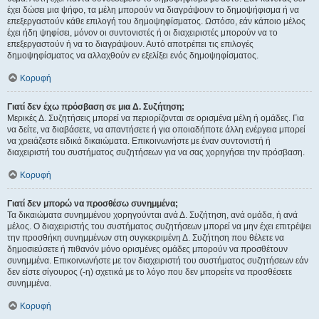
έχει δώσει μια ψήφο, τα μέλη μπορούν να διαγράψουν το δημοψήφισμα ή να
επεξεργαστούν κάθε επιλογή του δημοψηφίσματος. Ωστόσο, εάν κάποιο μέλος
έχει ήδη ψηφίσει, μόνον οι συντονιστές ή οι διαχειριστές μπορούν να το
επεξεργαστούν ή να το διαγράψουν. Αυτό αποτρέπει τις επιλογές
δημοψηφίσματος να αλλαχθούν εν εξελίξει ενός δημοψηφίσματος.
Κορυφή
Γιατί δεν έχω πρόσβαση σε μια Δ. Συζήτηση;
Μερικές Δ. Συζητήσεις μπορεί να περιορίζονται σε ορισμένα μέλη ή ομάδες. Για
να δείτε, να διαβάσετε, να απαντήσετε ή για οποιαδήποτε άλλη ενέργεια μπορεί
να χρειάζεστε ειδικά δικαιώματα. Επικοινωνήστε με έναν συντονιστή ή
διαχειριστή του συστήματος συζητήσεων για να σας χορηγήσει την πρόσβαση.
Κορυφή
Γιατί δεν μπορώ να προσθέσω συνημμένα;
Τα δικαιώματα συνημμένου χορηγούνται ανά Δ. Συζήτηση, ανά ομάδα, ή ανά
μέλος. Ο διαχειριστής του συστήματος συζητήσεων μπορεί να μην έχει επιτρέψει
την προσθήκη συνημμένων στη συγκεκριμένη Δ. Συζήτηση που θέλετε να
δημοσιεύσετε ή πιθανόν μόνο ορισμένες ομάδες μπορούν να προσθέτουν
συνημμένα. Επικοινωνήστε με τον διαχειριστή του συστήματος συζητήσεων εάν
δεν είστε σίγουρος (-η) σχετικά με το λόγο που δεν μπορείτε να προσθέσετε
συνημμένα.
Κορυφή