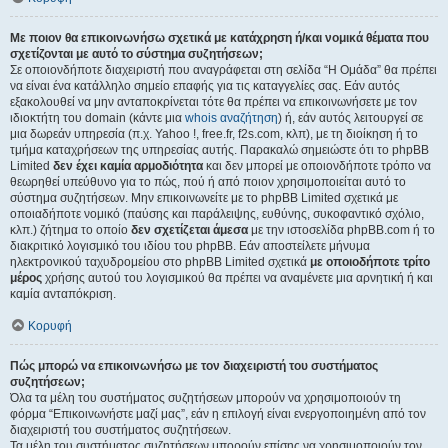
Με ποιον θα επικοινωνήσω σχετικά με κατάχρηση ή/και νομικά θέματα που
σχετίζονται με αυτό το σύστημα συζητήσεων;
Σε οποιονδήποτε διαχειριστή που αναγράφεται στη σελίδα “Η Ομάδα” θα πρέπει
να είναι ένα κατάλληλο σημείο επαφής για τις καταγγελίες σας. Εάν αυτός
εξακολουθεί να μην ανταποκρίνεται τότε θα πρέπει να επικοινωνήσετε με τον
ιδιοκτήτη του domain (κάντε μια
whois αναζήτηση
) ή, εάν αυτός λειτουργεί σε
μια δωρεάν υπηρεσία (π.χ. Yahoo !, free.fr, f2s.com, κλπ), με τη διοίκηση ή το
τμήμα καταχρήσεων της υπηρεσίας αυτής. Παρακαλώ σημειώστε ότι το phpBB
Limited
δεν έχει καμία αρμοδιότητα
και δεν μπορεί με οποιονδήποτε τρόπο να
θεωρηθεί υπεύθυνο για το πώς, πού ή από ποιον χρησιμοποιείται αυτό το
σύστημα συζητήσεων. Μην επικοινωνείτε με το phpBB Limited σχετικά με
οποιαδήποτε νομικό (παύσης και παράλειψης, ευθύνης, συκοφαντικό σχόλιο,
κλπ.) ζήτημα το οποίο
δεν σχετίζεται άμεσα
με την ιστοσελίδα phpBB.com ή το
διακριτικό λογισμικό του ιδίου του phpBB. Εάν αποστείλετε μήνυμα
ηλεκτρονικού ταχυδρομείου στο phpBB Limited σχετικά
με οποιοδήποτε τρίτο
μέρος
χρήσης αυτού του λογισμικού θα πρέπει να αναμένετε μια αρνητική ή και
καμία ανταπόκριση.
Κορυφή
Πώς μπορώ να επικοινωνήσω με τον διαχειριστή του συστήματος
συζητήσεων;
Όλα τα μέλη του συστήματος συζητήσεων μπορούν να χρησιμοποιούν τη
φόρμα “Επικοινωνήστε μαζί μας”, εάν η επιλογή είναι ενεργοποιημένη από τον
διαχειριστή του συστήματος συζητήσεων.
Τα μέλη του συστήματος συζητήσεων μπορούν επίσης να χρησιμοποιούν τον