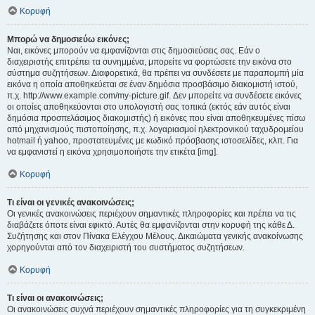
Κορυφή
Μπορώ να δημοσιεύω εικόνες;
Ναι, εικόνες μπορούν να εμφανίζονται στις δημοσιεύσεις σας. Εάν ο
διαχειριστής επιτρέπει τα συνημμένα, μπορείτε να φορτώσετε την εικόνα στο
σύστημα συζητήσεων. Διαφορετικά, θα πρέπει να συνδέσετε με παραπομπή μία
εικόνα η οποία αποθηκεύεται σε έναν δημόσια προσβάσιμο διακομιστή ιστού,
π.χ. http://www.example.com/my-picture.gif. Δεν μπορείτε να συνδέσετε εικόνες
οι οποίες αποθηκεύονται στο υπολογιστή σας τοπικά (εκτός εάν αυτός είναι
δημόσια προσπελάσιμος διακομιστής) ή εικόνες που είναι αποθηκευμένες πίσω
από μηχανισμούς πιστοποίησης, π.χ. λογαριασμοί ηλεκτρονικού ταχυδρομείου
hotmail ή yahoo, προστατευμένες με κωδικό πρόσβασης ιστοσελίδες, κλπ. Για
να εμφανιστεί η εικόνα χρησιμοποιήστε την ετικέτα [img].
Κορυφή
Τι είναι οι γενικές ανακοινώσεις;
Οι γενικές ανακοινώσεις περιέχουν σημαντικές πληροφορίες και πρέπει να τις
διαβάζετε όποτε είναι εφικτό. Αυτές θα εμφανίζονται στην κορυφή της κάθε Δ.
Συζήτησης και στον Πίνακα Ελέγχου Μέλους. Δικαιώματα γενικής ανακοίνωσης
χορηγούνται από τον διαχειριστή του συστήματος συζητήσεων.
Κορυφή
Τι είναι οι ανακοινώσεις;
Οι ανακοινώσεις συχνά περιέχουν σημαντικές πληροφορίες για τη συγκεκριμένη