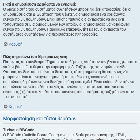
Γιατί η δημοσίευση χρειάζεται να εγκριθεί;
Ο διαχειριστής του συστήματος συζητήσεων μπορεί να έχει αποφασίσει ότι οι
δημοσιεύσεις στη Δ. Συζήτηση που θέλετε να δημοσιεύσετε να χρειάζονται
έλεγχο πριν υποβληθούν. Είναι επίσης πιθανό ο διαχειριστής να σας έχει
τοποθετήσει σε μια ομάδα μελών των οποίων οι δημοσιεύσεις να χρειάζονται
έλεγχο πριν υποβληθούν. Παρακαλώ επικοινωνείτε με τον διαχειριστή του
συστήματος συζητήσεων για περισσότερες πληροφορίες.
Κορυφή
Πώς σημειώνω ένα θέμα μου ως νέο;
Πατώντας στο σύνδεσμο “Σημειώστε το θέμα ως νέο” όταν τον βλέπετε, μπορείτε
να “ανεβάσετε” το θέμα στην κορυφή της Δ. Συζήτησης στην πρώτη σελίδα.
Ωστόσο, αν δεν μπορείτε να το δείτε αυτό, τότε η σημείωση θεμάτων ως νέα
μπορεί να είναι απενεργοποιημένη ή το περιθώριο χρόνου ανάμεσα σε
σημειώσεις θεμάτων ως νέα δεν έχει ακόμη επιτευχθεί. Είναι επίσης δυνατόν να
σημειώσετε ως νέο το θέμα απλώς απαντώντας σε αυτό, ωστόσο, να είστε
σίγουρος (-η) ότι ακολουθείτε τους κανόνες του συστήματος συζητήσεων όταν
το κάνετε αυτό.
Κορυφή
Μορφοποίηση και τύποι θεμάτων
Τι είναι ο BBCode;
Ο BBCode (Bulletin Board Code) είναι μία ιδιαίτερη εφαρμογή της HTML,