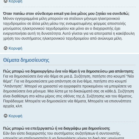
Κορυφή
Όταν πατάω στον σύνδεσμο email για ένα μέλος μου ζητάει να συνδεθώ;
Μόνον εγγεγραμμένα μέλη μπορούν να στείλουν μήνυμα ηλεκτρονικού
ταχυδρομείου σε άλλα μέλη μέσω της ενσωματωμένης φόρμας αποστολής
μηνύματος ηλεκτρονικού ταχυδρομείου και μόνο αν ο διαχειριστής έχει
ενεργοποιήσει αυτή τη δυνατότητα. Αυτό γίνεται για να αποτραπεί η κακόβουλη
χρήση του συστήματος ηλεκτρονικού ταχυδρομείου από ανώνυμα μέλη.
Κορυφή
Θέματα δημοσίευσης
Πώς μπορώ να δημιουργήσω ένα νέο θέμα ή να δημοσιεύσω μια απάντηση;
Για να δημοσιεύσετε ένα νέο θέμα σε μια Δ. Συζήτηση, πατήστε στο κουμπί “Νέο
θέμα”. Για να δημοσιεύσετε μια απάντηση σε ένα θέμα, πατήστε στο κουμπί
“Απάντηση”. Μπορεί να χρειαστεί να εγγραφείτε προκειμένου να μπορέσετε να
δημοσιεύσετε ένα μήνυμα. Μια λίστα με τα δικαιώματά σας σε κάθε Δ. Συζήτηση
είναι διαθέσιμη στο κάτω μέρος στις οθόνες της Δ. Συζήτησης και του θέματος.
Παράδειγμα: Μπορείτε να δημοσιεύετε νέα θέματα, Μπορείτε να επισυνάπτετε
αρχεία, κλπ.
Κορυφή
Πώς μπορώ να επεξεργαστώ ή να διαγράψω μια δημοσίευση;
Εάν δεν είστε διαχειριστής του συστήματος συζητήσεων ή συντονιστής,
μπορείτε να επεξεργαστείτε ή να διαγράψετε μόνον τα δικά σας μηνύματα.