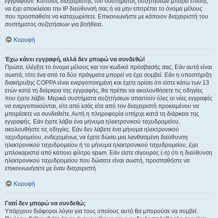
εγγραφούν. Κάποιος διαχειριστής του συστήματος συζητήσεων μπορεί επίσης
να έχει αποκλείσει την IP διεύθυνσή σας ή να μην επιτρέπει το όνομα μέλους
που προσπαθείτε να καταχωρίσετε. Επικοινωνήστε με κάποιον διαχειριστή του
συστήματος συζητήσεων για βοήθεια.
Κορυφή
Έχω κάνει εγγραφή, αλλά δεν μπορώ να συνδεθώ!
Πρώτα, ελέγξτε το όνομα μέλους και τον κωδικό πρόσβασής σας. Εάν αυτά είναι
σωστά, τότε ένα από τα δύο πράγματα μπορεί να έχει συμβεί. Εάν η υποστήριξη
διακήρυξης COPPA είναι ενεργοποιημένη και έχετε ορίσει ότι είστε κάτω των 13
ετών κατά τη διάρκεια της εγγραφής, θα πρέπει να ακολουθήσετε τις οδηγίες
που έχετε λάβει. Μερικά συστήματα συζητήσεων απαιτούν όλες οι νέες εγγραφές
να ενεργοποιούνται, είτε από εσάς είτε από τον διαχειριστή προκειμένου να
μπορέσετε να συνδεθείτε. Αυτή η πληροφορία υπήρχε κατά τη διάρκεια της
εγγραφής. Εάν έχετε λάβει ένα μήνυμα ηλεκτρονικού ταχυδρομείου,
ακολουθήστε τις οδηγίες. Εάν δεν λάβετε ένα μήνυμα ηλεκτρονικού
ταχυδρομείου, ενδεχομένως να έχετε δώσει μια λανθασμένη διεύθυνση
ηλεκτρονικού ταχυδρομείου ή το μήνυμα ηλεκτρονικού ταχυδρομείου, έχει
μπλοκαριστεί από κάποιο φίλτρο spam. Εάν είστε σίγουρος (-η) ότι η διεύθυνση
ηλεκτρονικού ταχυδρομείου που δώσατε είναι σωστή, προσπαθήστε να
επικοινωνήσετε με έναν διαχειριστή.
Κορυφή
Γιατί δεν μπορώ να συνδεθώ;
Υπάρχουν διάφοροι λόγοι για τους οποίους αυτό θα μπορούσε να συμβεί.