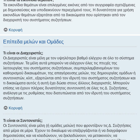
Τι είναι τα εικονίδια θεμάτων;
Τα εικονίδια θεμάτων είναι επιλεγμένες εικόνες από τον συγγραφέα σχετιζόμενες
με δημοσιεύσεις και υποδεικνύουν περιεχόμενό τους. Η δυνατότητα για χρήση
εικονιδίων θεμάτων εξαρτάται από τα δικαιώματα που ορίστηκαν από τον
διαχειριστή του συστήματος συζητήσεων.
Κορυφή
Επίπεδα μελών και Ομάδες
Τι είναι οι Διαχειριστές;
Οι Διαχειριστές είναι μέλη με τον υψηλότερο βαθμό ελέγχου σε όλο το σύστημα
συζητήσεων. Τα μέλη αυτά μπορούν να ελέγχουν όλες τις πτυχές της
λειτουργίας του συστήματος συζητήσεων, συμπεριλαμβανομένων του
καθορισμού δικαιωμάτων, της απαγόρευσης μελών, της δημιουργίας ομάδων ή
συντονιστών, κλπ., εξαρτώνται από τον ιδρυτή του συστήματος συζητήσεων και
τι δικαιώματα αυτός ή αυτή έχει δώσει στους άλλους διαχειριστές. Μπορούν
επίσης να έχουν πλήρεις δυνατότητες συντονιστή σε όλες τις Δ. Συζητήσεις,
ανάλογα με τις ρυθμίσεις που διατυπώνεται από τον ιδρυτή του συστήματος
συζητήσεων.
Κορυφή
Τι είναι οι Συντονιστές;
Οι Συντονιστές είναι μέλη (ή ομάδες μελών) που φροντίζουν τις Δ. Συζητήσεις
από μέρα σε μέρα. Έχουν το δικαίωμα να επεξεργάζονται ή να διαγράφουν
δημοσιεύσεις και να κλειδώνουν, να ξεκλειδώνουν, να μετακινούν, να