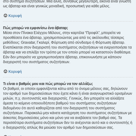
στο σύστημα συζητήσεων. Μια άλλη, συνήθως μεγαλύτερη, εικόνα είναι γνωστή
ως άβαταρ και είναι γενικώς μοναδική, προσωπική για κάθε μέλος.
Κορυφή
Πώς μπορώ να εμφανίσω ένα άβαταρ;
Μέσα στον Πίνακα Ελέγχου Μέλους, στην καρτέλα “Προφίλ”, μπορείτε να
προσθέσετε ένα άβαταρ, χρησιμοποιώντας μια από τις ακόλουθες τέσσερις
μεθόδους: Gravatar, Γκαλερί, Φόρτωση από σύνδεσμο ή Φόρτωση άβαταρ.
Εναπόκειται στον διαχειριστή του συστήματος συζητήσεων να ενεργοποιήσει τα
άβαταρ και να επιλέξει τον τρόπο με τον οποίο μπορεί να καταστούν διαθέσιμα.
Εάν δεν μπορείτε να χρησιμοποιήσετε άβαταρ, επικοινωνήστε με κάποιον
διαχειριστή του συστήματος συζητήσεων.
Κορυφή
Τι είναι ο βαθμός μου και πώς μπορώ να τον αλλάξω;
Οι βαθμοί, οι οποίοι εμφανίζονται κάτω από το όνομα μέλους σας, δηλώνουν
τον αριθμό των δημοσιεύσεων που έχετε κάνει ή είναι αναγνωριστικό ορισμένων
μελών, π.χ. συντονιστές και διαχειριστές. Γενικώς, δεν μπορείτε να αλλάξετε
άμεσα το κείμενο οποιουδήποτε βαθμού του συστήματος συζητήσεων
δεδομένου ότι αυτό καθορίζεται από τον διαχειριστή του συστήματος
συζητήσεων. Παρακαλώ μην κάνετε κατάχρηση του συστήματος συζητήσεων με
άσκοπες δημοσιεύσεις μόνο και μόνο για να ανεβάσετε τον βαθμό σας. Τα
περισσότερα συστήματα συζητήσεων δεν το ανέχονται αυτό και ο συντονιστής ή
ο διαχειριστής απλώς θα μειώσει τον αριθμό των δημοσιεύσεων σας.