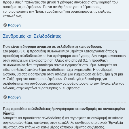
προφίλ σας ή πατώντας στο μενού “Γρήγορες συνδέσεις” στην κορυφή του
συστήματος συζητήσεων. Για να αναζητήσετε για τα θέματα σας,
χρησιμοποιείστε την “Ειδική αναζήτηση” και συμπληρώστε τις επιλογές
καταλλήλως.
Κορυφή
Συνδρομές και Σελιδοδείκτες
Ποια είναι η διαφορά ανάμεσα σε σελιδοδείκτη και συνδρομή;
Στο phpBB 3.0, η προσθήκη σελιδοδεικτών θεμάτων λειτουργούσε όπως η
προσθήκη σελιδοδεικτών σε ένα πρόγραμμα περιήγησης. Δεν ενημερωνόσασταν
όταν υπήρχε μια επικαιροποίηση. Όμως στο phpBB 3.1 η προσθήκη
σελιδοδεικτών είναι περισσότερο σαν να εγγραφείτε στο θέμα. Μπορείτε να
ειδοποιηθείτε όταν ένα θέμα σελιδοδείκτη έχει ενημερωθεί. Η συνδρομή,
ωστόσο, θα σας ειδοποιήσει όταν υπάρχει μια ενημέρωση σε ένα θέμα ή σε μια
Δ. Συζήτηση στο σύστημα συζητήσεων. Οι επιλογές ειδοποίησης για
σελιδοδείκτες και συνδρομές μπορούν να ρυθμιστούν από τον Πίνακα Ελέγχου
Μέλους, στην καρτέλα “Προτιμήσεις Δ. Συζήτησης”.
Κορυφή
Πώς προσθέτω σελιδοδείκτες ή εγγράφομαι σε συνδρομές σε συγκεκριμένα
θέματα;
Μπορείτε να προσθέσετε σελιδοδείκτη ή να εγγραφείτε σε συνδρομή σε κάποιο
συγκεκριμένο θέμα, πατώντας στον κατάλληλο σύνδεσμο στο μενού "Εργαλεία
θέματος", στο επάνω και κάτω μέρος κάποιου θέματος συζήτησης.