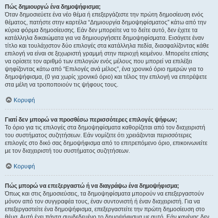
Πώς δημιουργώ ένα δημοψήφισμα;
Όταν δημοσιεύετε ένα νέο θέμα ή επεξεργάζεστε την πρώτη δημοσίευση ενός
θέματος, πατήστε στην καρτέλα “Δημιουργία δημοψηφίσματος” κάτω από την
κύρια φόρμα δημοσίευσης. Εάν δεν μπορείτε να το δείτε αυτό, δεν έχετε τα
κατάλληλα δικαιώματα για να δημιουργήσετε δημοψηφίσματα. Εισάγετε έναν
τίτλο και τουλάχιστον δύο επιλογές στα κατάλληλα πεδία, διασφαλίζοντας κάθε
επιλογή να είναι σε ξεχωριστή γραμμή στην περιοχή κειμένου. Μπορείτε επίσης
να ορίσετε τον αριθμό των επιλογών ενός μέλους που μπορεί να επιλέξει
ψηφίζοντας κάτω από “Επιλογές ανά μέλος”, ένα χρονικό όριο ημερών για το
δημοψήφισμα, (0 για χωρίς χρονικό όριο) και τέλος την επιλογή να επιτρέψετε
στα μέλη να τροποποιούν τις ψήφους τους.
Κορυφή
Γιατί δεν μπορώ να προσθέσω περισσότερες επιλογές ψήφων;
Το όριο για τις επιλογές στα δημοψηφίσματα καθορίζεται από τον διαχειριστή
του συστήματος συζητήσεων. Εάν νομίζετε ότι χρειάζονται περισσότερες
επιλογές στο δικό σας δημοψήφισμα από το επιτρεπόμενο όριο, επικοινωνείτε
με τον διαχειριστή του συστήματος συζητήσεων.
Κορυφή
Πώς μπορώ να επεξεργαστώ ή να διαγράψω ένα δημοψήφισμα;
Όπως και στις δημοσιεύσεις, τα δημοψηφίσματα μπορούν να επεξεργαστούν
μόνον από τον συγγραφέα τους, έναν συντονιστή ή έναν διαχειριστή. Για να
επεξεργαστείτε ένα δημοψήφισμα, επεξεργαστείτε την πρώτη δημοσίευση στο
θέμα. Αυτή έχει πάντα συνδεδεμένο το δημοψήφισμα με αυτό. Εάν κανένας δεν