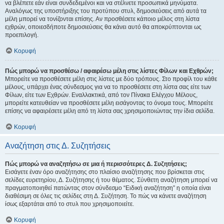
να βλέπετε εάν είναι συνδεδεμένοι και να στέλνετε προσωπικά μηνύματα.
Αναλόγως της υποστήριξης του προτύπου στυλ, δημοσιεύσεις από αυτά τα
μέλη μπορεί να τονίζονται επίσης. Αν προσθέσετε κάποιο μέλος στη λίστα
εχθρών, οποιεσδήποτε δημοσιεύσεις θα κάνει αυτό θα αποκρύπτονται ως
προεπιλογή.
Κορυφή
Πώς μπορώ να προσθέσω / αφαιρέσω μέλη στις λίστες Φίλων και Εχθρών;
Μπορείτε να προσθέσετε μέλη στις λίστες με δύο τρόπους. Στο προφίλ του κάθε
μέλους, υπάρχει ένας σύνδεσμος για να το προσθέσετε στη λίστα σας είτε των
Φίλων, είτε των Εχθρών. Εναλλακτικά, από τον Πίνακα Ελέγχου Μέλους,
μπορείτε κατευθείαν να προσθέσετε μέλη εισάγοντας το όνομα τους. Μπορείτε
επίσης να αφαιρέσετε μέλη από τη λίστα σας χρησιμοποιώντας την ίδια σελίδα.
Κορυφή
Αναζήτηση στις Δ. Συζητήσεις
Πώς μπορώ να αναζητήσω σε μια ή περισσότερες Δ. Συζητήσεις;
Εισάγετε έναν όρο αναζήτησης στο πλαίσιο αναζήτησης που βρίσκεται στις
σελίδες ευρετηρίου, Δ. Συζήτησης ή του θέματος. Σύνθετη αναζήτηση μπορεί να
πραγματοποιηθεί πατώντας στον σύνδεσμο “Ειδική αναζήτηση” η οποία είναι
διαθέσιμη σε όλες τις σελίδες στη Δ. Συζήτηση. Το πώς να κάνετε αναζήτηση
ίσως εξαρτάται από το στυλ που χρησιμοποιείτε.
Κορυφή