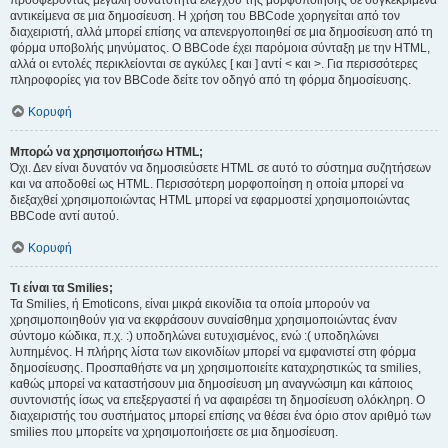
προσφέροντας μεγάλη δυνατότητα ελέγχου της μορφοποίησης σε συγκεκριμένα
αντικείμενα σε μια δημοσίευση. Η χρήση του BBCode χορηγείται από τον
διαχειριστή, αλλά μπορεί επίσης να απενεργοποιηθεί σε μια δημοσίευση από τη
φόρμα υποβολής μηνύματος. Ο BBCode έχει παρόμοια σύνταξη με την HTML,
αλλά οι εντολές περικλείονται σε αγκύλες [ και ] αντί < και >. Για περισσότερες
πληροφορίες για τον BBCode δείτε τον οδηγό από τη φόρμα δημοσίευσης.
Κορυφή
Μπορώ να χρησιμοποιήσω HTML;
Όχι. Δεν είναι δυνατόν να δημοσιεύσετε HTML σε αυτό το σύστημα συζητήσεων
και να αποδοθεί ως HTML. Περισσότερη μορφοποίηση η οποία μπορεί να
διεξαχθεί χρησιμοποιώντας HTML μπορεί να εφαρμοστεί χρησιμοποιώντας
BBCode αντί αυτού.
Κορυφή
Τι είναι τα Smilies;
Τα Smilies, ή Emoticons, είναι μικρά εικονίδια τα οποία μπορούν να
χρησιμοποιηθούν για να εκφράσουν συναίσθημα χρησιμοποιώντας έναν
σύντομο κώδικα, π.χ. :) υποδηλώνει ευτυχισμένος, ενώ :( υποδηλώνει
λυπημένος. Η πλήρης λίστα των εικονιδίων μπορεί να εμφανιστεί στη φόρμα
δημοσίευσης. Προσπαθήστε να μη χρησιμοποιείτε καταχρηστικώς τα smilies,
καθώς μπορεί να καταστήσουν μια δημοσίευση μη αναγνώσιμη και κάποιος
συντονιστής ίσως να επεξεργαστεί ή να αφαιρέσει τη δημοσίευση ολόκληρη. Ο
διαχειριστής του συστήματος μπορεί επίσης να θέσει ένα όριο στον αριθμό των
smilies που μπορείτε να χρησιμοποιήσετε σε μια δημοσίευση.