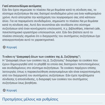
Γιατί αποσυνδέομαι αυτόματα;
Εάν δεν έχετε σημειώσει το πλαίσιο
Να με θυμάσαι
κατά τη σύνδεση σας, το
σύστημα συζητήσεων θα σας διατηρεί συνδεδεμένο μόνο για έναν καθορισμένο
χρόνο. Αυτό αποτρέπει την κατάχρηση του λογαριασμού σας από κάποιον
άλλο. Για να παραμείνετε συνδεδεμένοι, σημειώστε το πλαίσιο
Να με θυμάσαι
κατά τη σύνδεση σας. Αυτό δεν συνιστάται εάν συνδέεστε στο σύστημα
συζητήσεων από έναν κοινόχρηστο υπολογιστή, π.χ. βιβλιοθήκη, internet cafe,
πανεπιστημιακό εργαστήριο υπολογιστών, κλπ. Εάν δεν βλέπετε αυτό το
πλαίσιο επιλογής σημαίνει ότι ο διαχειριστής του συστήματος συζητήσεων έχει
απενεργοποιήσει αυτό το χαρακτηριστικό.
Κορυφή
Τι κάνει η “Διαγραφή όλων των cookies της Δ. Συζήτησης”;
Η “Διαγραφή όλων των cookies της Δ. Συζήτησης” διαγράφει τα cookies που
έχουν δημιουργηθεί από το phpBB τα οποία σας διατηρούν πιστοποιημένους
και συνδεδεμένους στο σύστημα συζητήσεων. Τα cookies παρέχουν επίσης
λειτουργίες όπως η παρακολούθηση αναγνωσμένων εάν είναι ενεργοποιημένη
από τον διαχειριστή του συστήματος συζητήσεων. Εάν έχετε προβλήματα
σύνδεσης ή αποσύνδεσης, η διαγραφή των cookies του συστήματος
συζητήσεων ίσως βοηθήσει.
Κορυφή
Προτιμήσεις μέλους και ρυθμίσεις