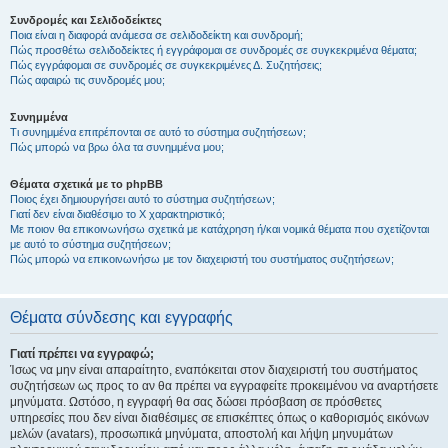
Συνδρομές και Σελιδοδείκτες
Ποια είναι η διαφορά ανάμεσα σε σελιδοδείκτη και συνδρομή;
Πώς προσθέτω σελιδοδείκτες ή εγγράφομαι σε συνδρομές σε συγκεκριμένα θέματα;
Πώς εγγράφομαι σε συνδρομές σε συγκεκριμένες Δ. Συζητήσεις;
Πώς αφαιρώ τις συνδρομές μου;
Συνημμένα
Τι συνημμένα επιτρέπονται σε αυτό το σύστημα συζητήσεων;
Πώς μπορώ να βρω όλα τα συνημμένα μου;
Θέματα σχετικά με το phpBB
Ποιος έχει δημιουργήσει αυτό το σύστημα συζητήσεων;
Γιατί δεν είναι διαθέσιμο το Χ χαρακτηριστικό;
Με ποιον θα επικοινωνήσω σχετικά με κατάχρηση ή/και νομικά θέματα που σχετίζονται
με αυτό το σύστημα συζητήσεων;
Πώς μπορώ να επικοινωνήσω με τον διαχειριστή του συστήματος συζητήσεων;
Θέματα σύνδεσης και εγγραφής
Γιατί πρέπει να εγγραφώ;
Ίσως να μην είναι απαραίτητο, εναπόκειται στον διαχειριστή του συστήματος
συζητήσεων ως προς το αν θα πρέπει να εγγραφείτε προκειμένου να αναρτήσετε
μηνύματα. Ωστόσο, η εγγραφή θα σας δώσει πρόσβαση σε πρόσθετες
υπηρεσίες που δεν είναι διαθέσιμες σε επισκέπτες όπως ο καθορισμός εικόνων
μελών (avatars), προσωπικά μηνύματα, αποστολή και λήψη μηνυμάτων