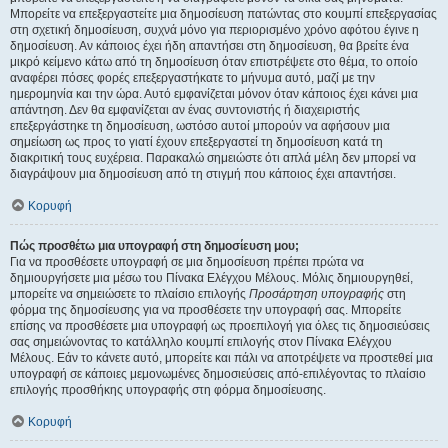
Μπορείτε να επεξεργαστείτε μια δημοσίευση πατώντας στο κουμπί επεξεργασίας
στη σχετική δημοσίευση, συχνά μόνο για περιορισμένο χρόνο αφότου έγινε η
δημοσίευση. Αν κάποιος έχει ήδη απαντήσει στη δημοσίευση, θα βρείτε ένα
μικρό κείμενο κάτω από τη δημοσίευση όταν επιστρέψετε στο θέμα, το οποίο
αναφέρει πόσες φορές επεξεργαστήκατε το μήνυμα αυτό, μαζί με την
ημερομηνία και την ώρα. Αυτό εμφανίζεται μόνον όταν κάποιος έχει κάνει μια
απάντηση. Δεν θα εμφανίζεται αν ένας συντονιστής ή διαχειριστής
επεξεργάστηκε τη δημοσίευση, ωστόσο αυτοί μπορούν να αφήσουν μια
σημείωση ως προς το γιατί έχουν επεξεργαστεί τη δημοσίευση κατά τη
διακριτική τους ευχέρεια. Παρακαλώ σημειώστε ότι απλά μέλη δεν μπορεί να
διαγράψουν μια δημοσίευση από τη στιγμή που κάποιος έχει απαντήσει.
Κορυφή
Πώς προσθέτω μια υπογραφή στη δημοσίευση μου;
Για να προσθέσετε υπογραφή σε μια δημοσίευση πρέπει πρώτα να
δημιουργήσετε μια μέσω του Πίνακα Ελέγχου Μέλους. Μόλις δημιουργηθεί,
μπορείτε να σημειώσετε το πλαίσιο επιλογής
Προσάρτηση υπογραφής
στη
φόρμα της δημοσίευσης για να προσθέσετε την υπογραφή σας. Μπορείτε
επίσης να προσθέσετε μια υπογραφή ως προεπιλογή για όλες τις δημοσιεύσεις
σας σημειώνοντας το κατάλληλο κουμπί επιλογής στον Πίνακα Ελέγχου
Μέλους. Εάν το κάνετε αυτό, μπορείτε και πάλι να αποτρέψετε να προστεθεί μια
υπογραφή σε κάποιες μεμονωμένες δημοσιεύσεις από-επιλέγοντας το πλαίσιο
επιλογής προσθήκης υπογραφής στη φόρμα δημοσίευσης.
Κορυφή