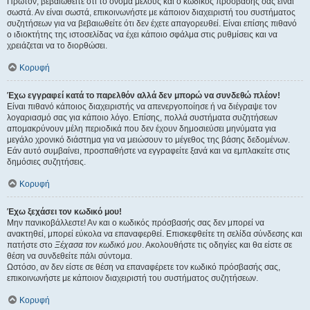
Πρώτον, βεβαιωθείτε ότι το όνομα μέλους και ο κωδικός πρόσβασής σας είναι
σωστά. Αν είναι σωστά, επικοινωνήστε με κάποιον διαχειριστή του συστήματος
συζητήσεων για να βεβαιωθείτε ότι δεν έχετε απαγορευθεί. Είναι επίσης πιθανό
ο ιδιοκτήτης της ιστοσελίδας να έχει κάποιο σφάλμα στις ρυθμίσεις και να
χρειάζεται να το διορθώσει.
Κορυφή
Έχω εγγραφεί κατά το παρελθόν αλλά δεν μπορώ να συνδεθώ πλέον!
Είναι πιθανό κάποιος διαχειριστής να απενεργοποίησε ή να διέγραψε τον
λογαριασμό σας για κάποιο λόγο. Επίσης, πολλά συστήματα συζητήσεων
απομακρύνουν μέλη περιοδικά που δεν έχουν δημοσιεύσει μηνύματα για
μεγάλο χρονικό διάστημα για να μειώσουν το μέγεθος της βάσης δεδομένων.
Εάν αυτό συμβαίνει, προσπαθήστε να εγγραφείτε ξανά και να εμπλακείτε στις
δημόσιες συζητήσεις.
Κορυφή
Έχω ξεχάσει τον κωδικό μου!
Μην πανικοβάλλεστε! Αν και ο κωδικός πρόσβασής σας δεν μπορεί να
ανακτηθεί, μπορεί εύκολα να επαναφερθεί. Επισκεφθείτε τη σελίδα σύνδεσης και
πατήστε στο
Ξέχασα τον κωδικό μου
. Ακολουθήστε τις οδηγίες και θα είστε σε
θέση να συνδεθείτε πάλι σύντομα.
Ωστόσο, αν δεν είστε σε θέση να επαναφέρετε τον κωδικό πρόσβασής σας,
επικοινωνήστε με κάποιον διαχειριστή του συστήματος συζητήσεων.
Κορυφή