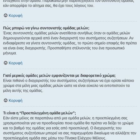
ενταχθείτε στην ομάδα. Παρακαλώ μην παρενοχλήσετε τον συντονιστή ομάδας
εάν απορρίψει το αίτημα σας, θα έχει τους λόγους του.
Κορυφή
Πώς μπορώ να γίνω συντονιστής ομάδας μελών;
Ένας συντονιστής ομάδας μελών ανατίθεται συνήθως όταν οι ομάδες μελών
δημιουργούνται αρχικά από έναν διαχειριστή του συστήματος συζητήσεων. Αν
ενδιαφέρεστε να γίνετε συντονιστής ομάδας, το πρώτο σημείο επαφής θα πρέπει
να είναι ένας διαχειριστής. Προσπαθήστε στέλνοντάς του ένα προσωπικό
μήνυμα.
Κορυφή
Γιατί μερικές ομάδες μελών εμφανίζονται με διαφορετικό χρώμα;
Είναι πιθανό ο διαχειριστής του συστήματος συζητήσεων να έχει ορίσει κάποιο
χρώμα στα μέλη μιας ομάδας μελών ώστε να είναι εύκολο να εντοπιστούν τα
μέλη αυτής της ομάδας.
Κορυφή
Τι είναι η “Προεπιλεγμένη ομάδα μελών”;
Εάν είστε μέλος σε παραπάνω από μια ομάδα μελών, η προεπιλεγμένη σας
χρησιμοποιείται για να προσδιορίσει ποια ομάδα θα πρέπει να δείξει το χρώμα
και το βαθμό της ομάδας για εσάς από προεπιλογή. Ο διαχειριστής του
συστήματος συζητήσεων μπορεί να σας παραχωρήσει δικαίωμα να αλλάξετε την
προεπιλεγμένη ομάδα σας μέσω του Πίνακα Ελέγχου Μέλους.