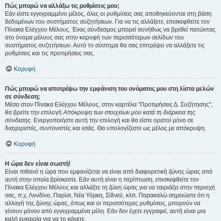
Πώς μπορώ να αλλάξω τις ρυθμίσεις μου;
Εάν είστε εγγεγραμμένο μέλος, όλες οι ρυθμίσεις σας αποθηκεύονται στη βάση
δεδομένων του συστήματος συζητήσεων. Για να τις αλλάξετε, επισκεφθείτε τον
Πίνακα Ελέγχου Μέλους. Ένας σύνδεσμος μπορεί συνήθως να βρεθεί πατώντας
στο όνομα μέλους σας στην κορυφή των περισσότερων σελίδων του
συστήματος συζητήσεων. Αυτό το σύστημα θα σας επιτρέψει να αλλάξετε τις
ρυθμίσεις και τις προτιμήσεις σας.
Κορυφή
Πώς μπορώ να αποτρέψω την εμφάνιση του ονόματος μου στη λίστα μελών
σε σύνδεση;
Μέσα στον Πίνακα Ελέγχου Μέλους, στην καρτέλα “Προτιμήσεις Δ. Συζήτησης”,
θα βρείτε την επιλογή
Απόκρυψη των στοιχείων μου κατά τη διάρκεια της
σύνδεσης
. Ενεργοποιήστε αυτή την επιλογή και θα είστε ορατοί μόνο σε
διαχειριστές, συντονιστές και εσάς. Θα υπολογίζεστε ως μέλος με απόκρυψη.
Κορυφή
Η ώρα δεν είναι σωστή!
Είναι πιθανό η ώρα που εμφανίζεται να είναι από διαφορετική ζώνης ώρας από
αυτή στην οποία βρίσκεστε. Εάν αυτή είναι η περίπτωση, επισκεφθείτε τον
Πίνακα Ελέγχου Μέλους και αλλάξτε τη ζώνη ώρας για να ταιριάζει στην περιοχή
σας, π.χ. Λονδίνο, Παρίσι, Νέα Υόρκη, Σίδνεϋ, κλπ. Παρακαλώ σημειώστε ότι η
αλλαγή της ζώνης ώρας, όπως και οι περισσότερες ρυθμίσεις, μπορούν να
γίνουν μόνον από εγγεγραμμένα μέλη. Εάν δεν έχετε εγγραφεί, αυτή είναι μια
καλή ευκαιρία για να το κάνετε.