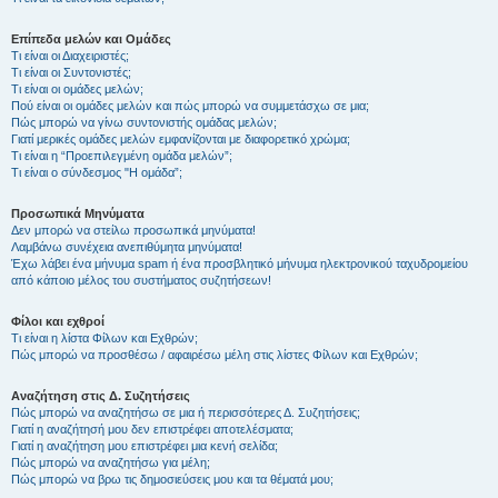
Επίπεδα μελών και Ομάδες
Τι είναι οι Διαχειριστές;
Τι είναι οι Συντονιστές;
Τι είναι οι ομάδες μελών;
Πού είναι οι ομάδες μελών και πώς μπορώ να συμμετάσχω σε μια;
Πώς μπορώ να γίνω συντονιστής ομάδας μελών;
Γιατί μερικές ομάδες μελών εμφανίζονται με διαφορετικό χρώμα;
Τι είναι η “Προεπιλεγμένη ομάδα μελών”;
Τι είναι ο σύνδεσμος "Η ομάδα”;
Προσωπικά Μηνύματα
Δεν μπορώ να στείλω προσωπικά μηνύματα!
Λαμβάνω συνέχεια ανεπιθύμητα μηνύματα!
Έχω λάβει ένα μήνυμα spam ή ένα προσβλητικό μήνυμα ηλεκτρονικού ταχυδρομείου
από κάποιο μέλος του συστήματος συζητήσεων!
Φίλοι και εχθροί
Τι είναι η λίστα Φίλων και Εχθρών;
Πώς μπορώ να προσθέσω / αφαιρέσω μέλη στις λίστες Φίλων και Εχθρών;
Αναζήτηση στις Δ. Συζητήσεις
Πώς μπορώ να αναζητήσω σε μια ή περισσότερες Δ. Συζητήσεις;
Γιατί η αναζήτησή μου δεν επιστρέφει αποτελέσματα;
Γιατί η αναζήτηση μου επιστρέφει μια κενή σελίδα;
Πώς μπορώ να αναζητήσω για μέλη;
Πώς μπορώ να βρω τις δημοσιεύσεις μου και τα θέματά μου;