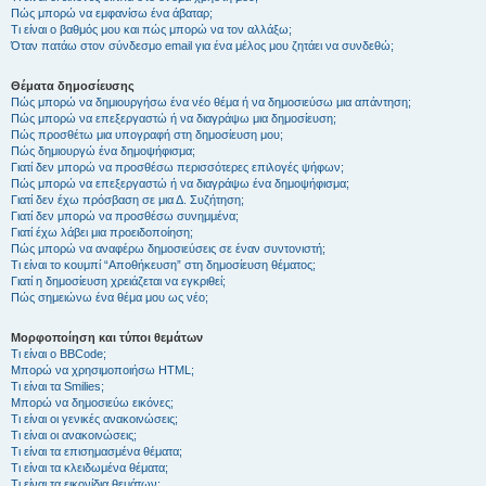
Πώς μπορώ να εμφανίσω ένα άβαταρ;
Τι είναι ο βαθμός μου και πώς μπορώ να τον αλλάξω;
Όταν πατάω στον σύνδεσμο email για ένα μέλος μου ζητάει να συνδεθώ;
Θέματα δημοσίευσης
Πώς μπορώ να δημιουργήσω ένα νέο θέμα ή να δημοσιεύσω μια απάντηση;
Πώς μπορώ να επεξεργαστώ ή να διαγράψω μια δημοσίευση;
Πώς προσθέτω μια υπογραφή στη δημοσίευση μου;
Πώς δημιουργώ ένα δημοψήφισμα;
Γιατί δεν μπορώ να προσθέσω περισσότερες επιλογές ψήφων;
Πώς μπορώ να επεξεργαστώ ή να διαγράψω ένα δημοψήφισμα;
Γιατί δεν έχω πρόσβαση σε μια Δ. Συζήτηση;
Γιατί δεν μπορώ να προσθέσω συνημμένα;
Γιατί έχω λάβει μια προειδοποίηση;
Πώς μπορώ να αναφέρω δημοσιεύσεις σε έναν συντονιστή;
Τι είναι το κουμπί “Αποθήκευση” στη δημοσίευση θέματος;
Γιατί η δημοσίευση χρειάζεται να εγκριθεί;
Πώς σημειώνω ένα θέμα μου ως νέο;
Μορφοποίηση και τύποι θεμάτων
Τι είναι ο BBCode;
Μπορώ να χρησιμοποιήσω HTML;
Τι είναι τα Smilies;
Μπορώ να δημοσιεύω εικόνες;
Τι είναι οι γενικές ανακοινώσεις;
Τι είναι οι ανακοινώσεις;
Τι είναι τα επισημασμένα θέματα;
Τι είναι τα κλειδωμένα θέματα;
Τι είναι τα εικονίδια θεμάτων;